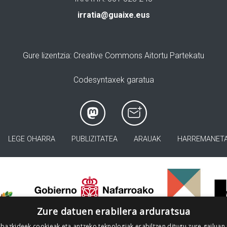
irratia@guaixe.eus
Gure lizentzia
: Creative Commons Aitortu Partekatu
Codesyntaxek garatua
LEGE OHARRA
PUBLIZITATEA
ARAUAK
HARREMANET
>
Zure datuen erabilera arduratsua
 bazkideek cookieak eta antzeko teknologiak erabiltzen ditugu zure gailuan