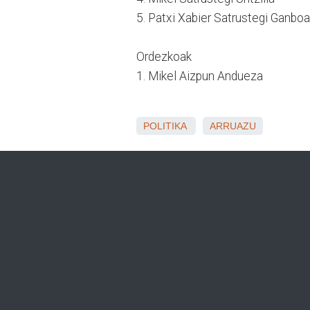
5. Patxi Xabier Satrustegi Ganboa
Ordezkoak
1. Mikel Aizpun Andueza
POLITIKA
ARRUAZU