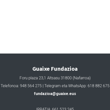
Guaixe Fundazioa
Foru plaza 23,1 Altsasu 31800 (Nafarroa)
Telefonoa: 948 564 275 | Telegram eta WhatsApp: 618 882 675
fundazioa@guaixe.eus
IRRATIA: 661 523 245