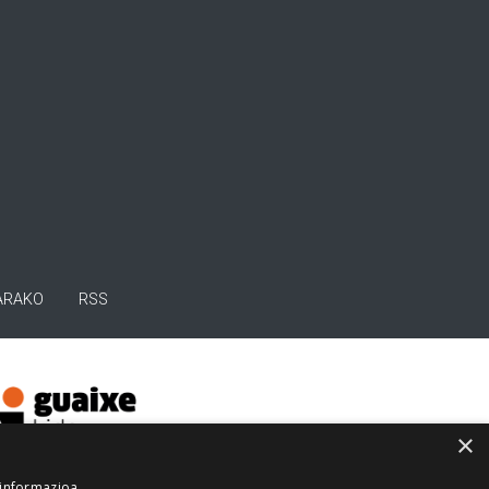
ARAKO
RSS
×
 informazioa