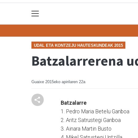
UDAL ETA KONTZEJU HAUTESKUNDEAK 2015
Batzalarrerena u
Guaixe
2015eko apirilaren 22a
Batzalarre
1. Pedro Maria Betelu Ganboa
2. Aritz Satrustegi Ganboa
3. Ainara Martin Busto
4. Mikel Satrustegi Untzilla