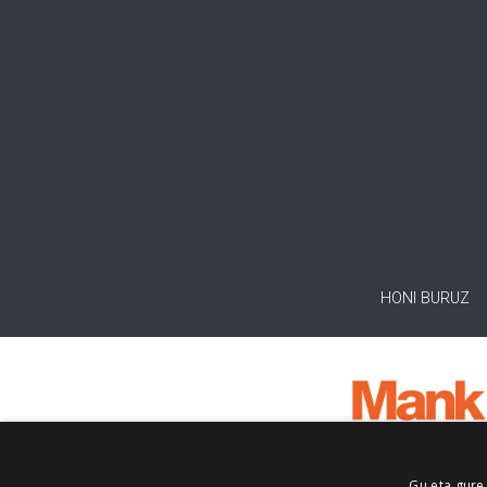
HONI BURUZ
Gu eta gure