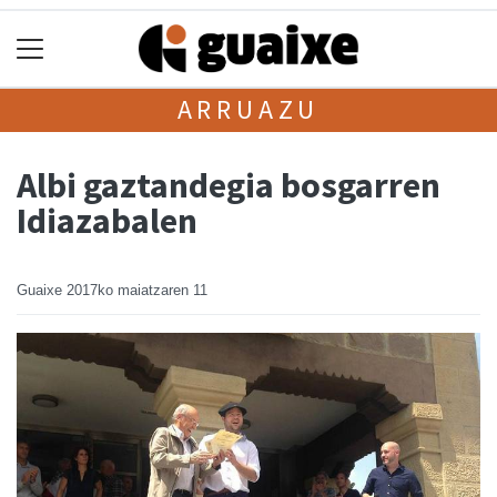
ARRUAZU
Albi gaztandegia bosgarren
Idiazabalen
Guaixe
2017ko maiatzaren 11