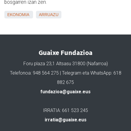
bosgarren izan zen.
EKONOMIA
ARRUAZU
Guaixe Fundazioa
Foru plaza 23,1 Altsasu 31800 (Nafarroa)
Telefonoa: 948 564 275 | Telegram eta WhatsApp: 618
882 675
fundazioa@guaixe.eus
IRRATIA: 661 523 245
irratia@guaixe.eus