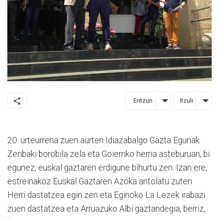
Entzun
Itzuli
20. urteurrena zuen aurten Idiazabalgo Gazta Egunak.
Zenbaki borobila zela eta Goierriko herria asteburuan, bi
egunez, euskal gaztaren erdigune bihurtu zen. Izan ere,
estreinakoz Euskal Gaztaren Azoka antolatu zuten.
Herri dastatzea egin zen eta Eginoko La Lezek irabazi
zuen dastatzea eta Arruazuko Albi gaztandegia, berriz,