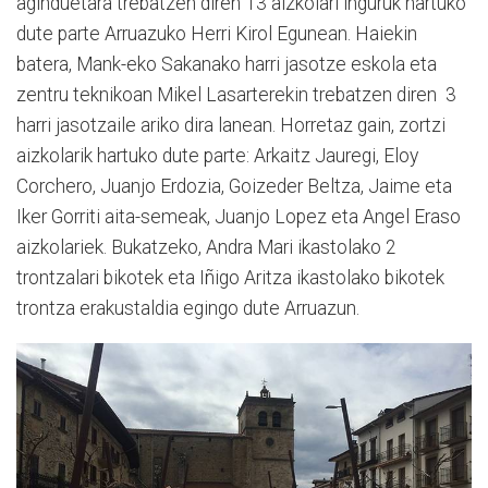
aginduetara trebatzen diren 13 aizkolari inguruk hartuko
dute parte Arruazuko Herri Kirol Egunean. Haiekin
batera, Mank-eko Sakanako harri jasotze eskola eta
zentru teknikoan Mikel Lasarterekin trebatzen diren 3
harri jasotzaile ariko dira lanean. Horretaz gain, zortzi
aizkolarik hartuko dute parte: Arkaitz Jauregi, Eloy
Corchero, Juanjo Erdozia, Goizeder Beltza, Jaime eta
Iker Gorriti aita-semeak, Juanjo Lopez eta Angel Eraso
aizkolariek. Bukatzeko, Andra Mari ikastolako 2
trontzalari bikotek eta Iñigo Aritza ikastolako bikotek
trontza erakustaldia egingo dute Arruazun.