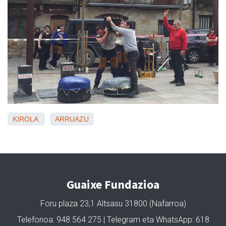
KIROLA
ARRUAZU
Guaixe Fundazioa
Foru plaza 23,1 Altsasu 31800 (Nafarroa)
Telefonoa: 948 564 275 | Telegram eta WhatsApp: 618