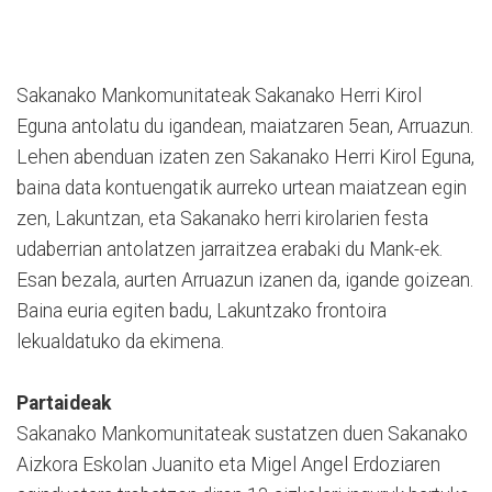
Sakanako Mankomunitateak Sakanako Herri Kirol
Eguna antolatu du igandean, maiatzaren 5ean, Arruazun.
Lehen abenduan izaten zen Sakanako Herri Kirol Eguna,
baina data kontuengatik aurreko urtean maiatzean egin
zen, Lakuntzan, eta Sakanako herri kirolarien festa
udaberrian antolatzen jarraitzea erabaki du Mank-ek.
Esan bezala, aurten Arruazun izanen da, igande goizean.
Baina euria egiten badu, Lakuntzako frontoira
lekualdatuko da ekimena.
Partaideak
Sakanako Mankomunitateak sustatzen duen Sakanako
Aizkora Eskolan Juanito eta Migel Angel Erdoziaren