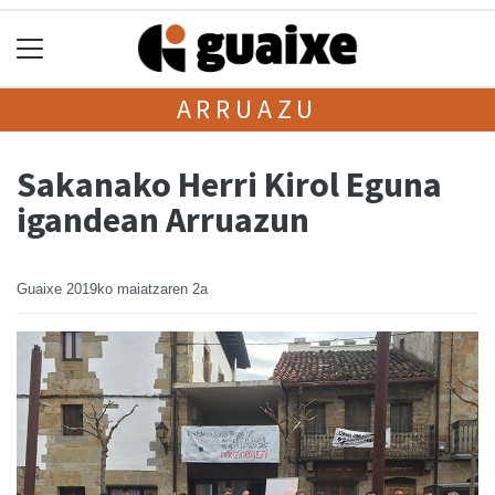
ARRUAZU
Sakanako Herri Kirol Eguna
igandean Arruazun
Guaixe
2019ko maiatzaren 2a