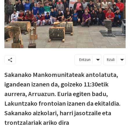
Entzun
Itzuli
Sakanako Mankomunitateak antolatuta,
igandean izanen da, goizeko 11:30etik
aurrera, Arruazun. Euria egiten badu,
Lakuntzako frontoian izanen da ekitaldia.
Sakanako aizkolari, harri jasotzaile eta
trontzalariak ariko dira