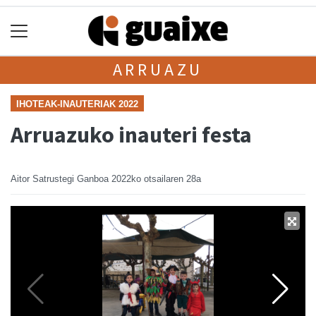
ARRUAZU
IHOTEAK-INAUTERIAK 2022
Arruazuko inauteri festa
Aitor Satrustegi Ganboa
2022ko otsailaren 28a