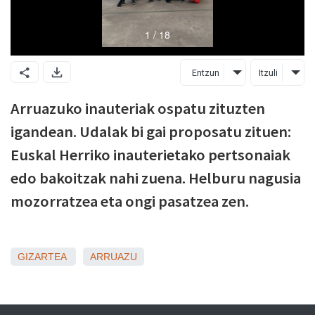
Entzun
Itzuli
Arruazuko inauteriak ospatu zituzten
igandean. Udalak bi gai proposatu zituen:
Euskal Herriko inauterietako pertsonaiak
edo bakoitzak nahi zuena. Helburu nagusia
mozorratzea eta ongi pasatzea zen.
GIZARTEA
ARRUAZU