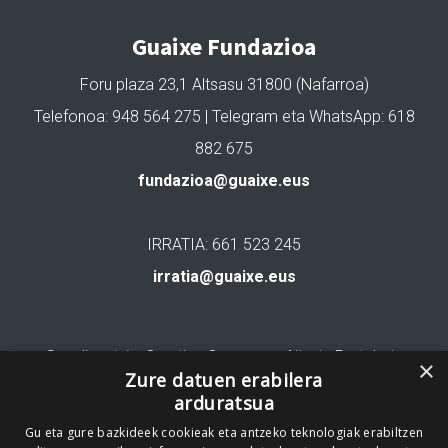
Guaixe Fundazioa
Foru plaza 23,1 Altsasu 31800 (Nafarroa)
Telefonoa: 948 564 275 | Telegram eta WhatsApp: 618
882 675
fundazioa@guaixe.eus
IRRATIA: 661 523 245
irratia@guaixe.eus
Gure lizentzia
: Creative Commons Aitortu Partekatu
×
Zure datuen erabilera
arduratsua
Codesyntaxek garatua
Gu eta gure bazkideek cookieak eta antzeko teknologiak erabiltzen