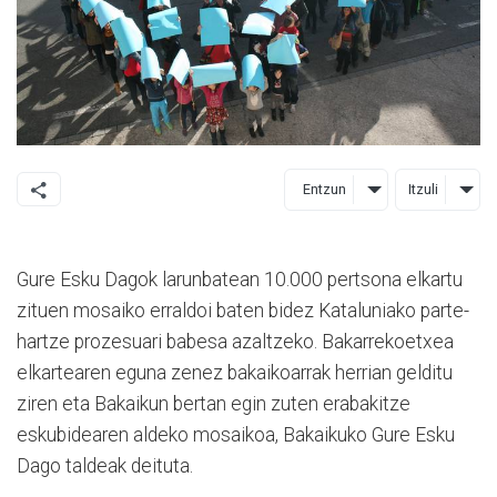
Entzun
Itzuli
Gure Esku Dagok larunbatean 10.000 pertsona elkartu
zituen mosaiko erraldoi baten bidez Kataluniako parte-
hartze prozesuari babesa azaltzeko. Bakarrekoetxea
elkartearen eguna zenez bakaikoarrak herrian gelditu
ziren eta Bakaikun bertan egin zuten erabakitze
eskubidearen aldeko mosaikoa, Bakaikuko Gure Esku
Dago taldeak deituta.