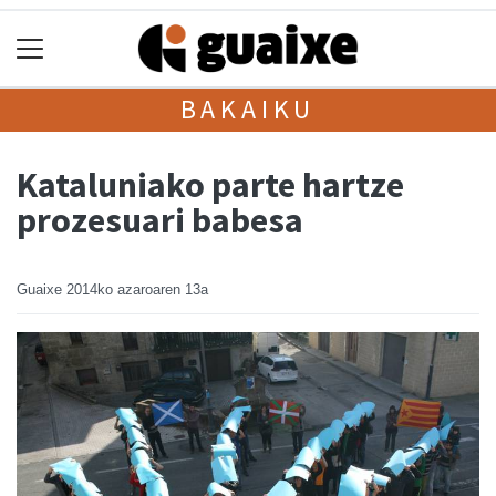
BAKAIKU
Kataluniako parte hartze
prozesuari babesa
Guaixe
2014ko azaroaren 13a