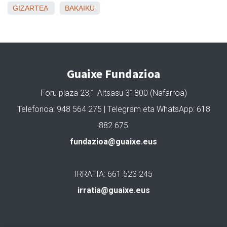
GIZARTEA
BAKAIKU
Guaixe Fundazioa
Foru plaza 23,1 Altsasu 31800 (Nafarroa)
Telefonoa: 948 564 275 | Telegram eta WhatsApp: 618
882 675
fundazioa@guaixe.eus
IRRATIA: 661 523 245
irratia@guaixe.eus