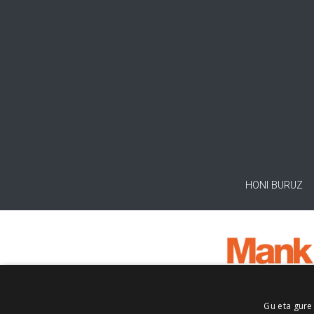
HONI BURUZ
Gu eta gure