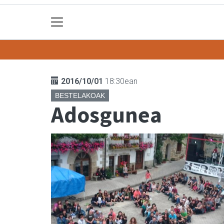
2016/10/01
18:30ean
BESTELAKOAK
Adosgunea