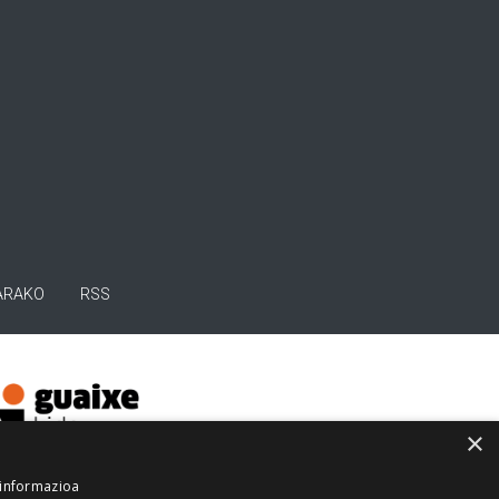
ARAKO
RSS
×
 informazioa