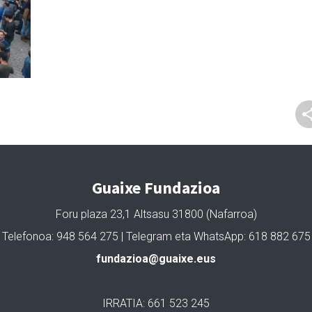
Guaixe Fundazioa
Foru plaza 23,1 Altsasu 31800 (Nafarroa)
Telefonoa: 948 564 275 | Telegram eta WhatsApp: 618 882 675
fundazioa@guaixe.eus
IRRATIA: 661 523 245