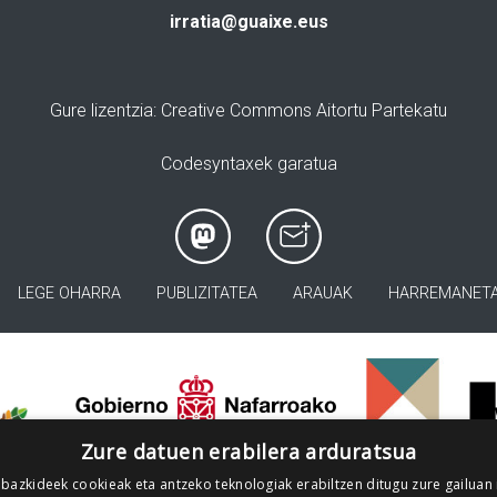
irratia@guaixe.eus
Gure lizentzia
: Creative Commons Aitortu Partekatu
Codesyntaxek garatua
LEGE OHARRA
PUBLIZITATEA
ARAUAK
HARREMANET
>
Zure datuen erabilera arduratsua
 bazkideek cookieak eta antzeko teknologiak erabiltzen ditugu zure gailuan