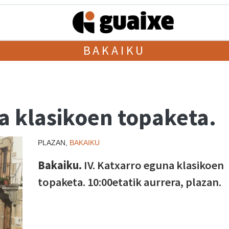
BAKAIKU
a klasikoen topaketa.
PLAZAN,
BAKAIKU
Bakaiku.
IV. Katxarro eguna klasikoen
topaketa. 10:00etatik aurrera, plazan.