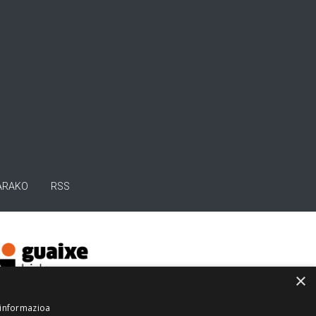
ARAKO
RSS
×
 informazioa