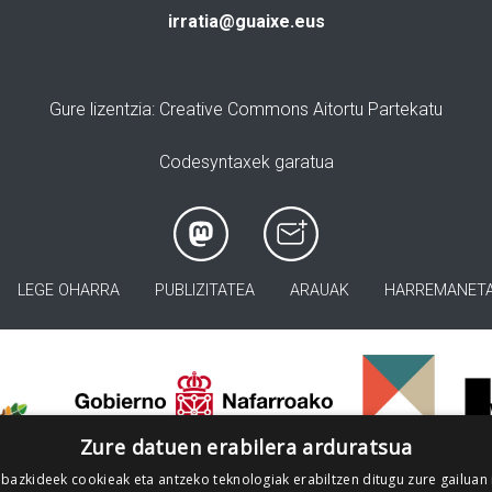
irratia@guaixe.eus
Gure lizentzia
: Creative Commons Aitortu Partekatu
Codesyntaxek garatua
LEGE OHARRA
PUBLIZITATEA
ARAUAK
HARREMANET
>
Zure datuen erabilera arduratsua
 bazkideek cookieak eta antzeko teknologiak erabiltzen ditugu zure gailuan