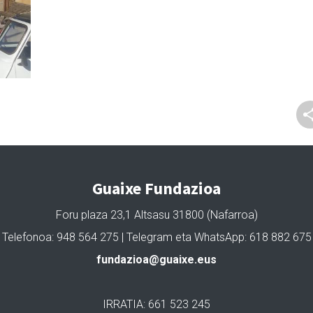
Guaixe Fundazioa
Foru plaza 23,1 Altsasu 31800 (Nafarroa)
Telefonoa: 948 564 275 | Telegram eta WhatsApp: 618 882 675
fundazioa@guaixe.eus
IRRATIA: 661 523 245