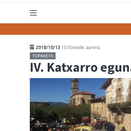
2018/10/13
10:00etatik aurrera
TOPAKETA
IV. Katxarro egun