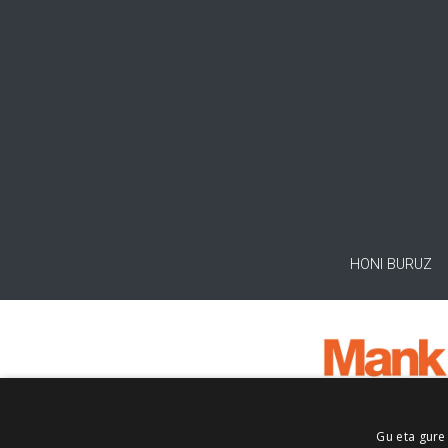
HONI BURUZ
Gu eta gure