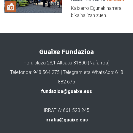
BAKAIKU
Katxarro Egunak harrera
bikaina izan zuen.
Guaixe Fundazioa
Foru plaza 23,1 Altsasu 31800 (Nafarroa)
Telefonoa: 948 564 275 | Telegram eta WhatsApp: 618
882 675
fundazioa@guaixe.eus
IRRATIA: 661 523 245
irratia@guaixe.eus