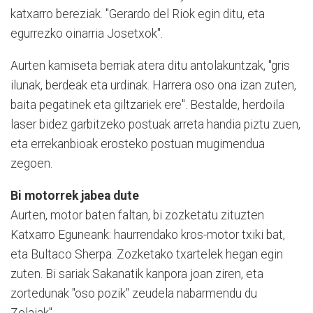
katxarro bereziak. "Gerardo del Riok egin ditu, eta
egurrezko oinarria Josetxok".
Aurten kamiseta berriak atera ditu antolakuntzak, "gris
ilunak, berdeak eta urdinak. Harrera oso ona izan zuten,
baita pegatinek eta giltzariek ere". Bestalde, herdoila
laser bidez garbitzeko postuak arreta handia piztu zuen,
eta errekanbioak erosteko postuan mugimendua
zegoen.
Bi motorrek jabea dute
Aurten, motor baten faltan, bi zozketatu zituzten
Katxarro Eguneank: haurrendako kros-motor txiki bat,
eta Bultaco Sherpa. Zozketako txartelek hegan egin
zuten. Bi sariak Sakanatik kanpora joan ziren, eta
zortedunak "oso pozik" zeudela nabarmendu du
Zelaiak".