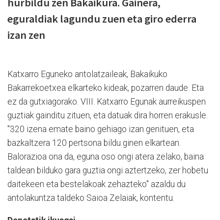
hurbildu zen Bakaikura. Gainera,
eguraldiak lagundu zuen eta giro ederra
izan zen
Katxarro Eguneko antolatzaileak, Bakaikuko
Bakarrekoetxea elkarteko kideak, pozarren daude. Eta
ez da gutxiagorako. VIII. Katxarro Egunak aurreikuspen
guztiak gainditu zituen, eta datuak dira horren erakusle.
"320 izena emate baino gehiago izan genituen, eta
bazkaltzera 120 pertsona bildu ginen elkartean.
Balorazioa ona da, eguna oso ongi atera zelako, baina
taldean bilduko gara guztia ongi aztertzeko, zer hobetu
daitekeen eta bestelakoak zehazteko" azaldu du
antolakuntza taldeko Saioa Zelaiak, kontentu.