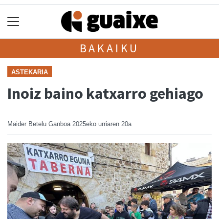
BAKAIKU
ASTEKARIA
Inoiz baino katxarro gehiago
Maider Betelu Ganboa
2025eko urriaren 20a