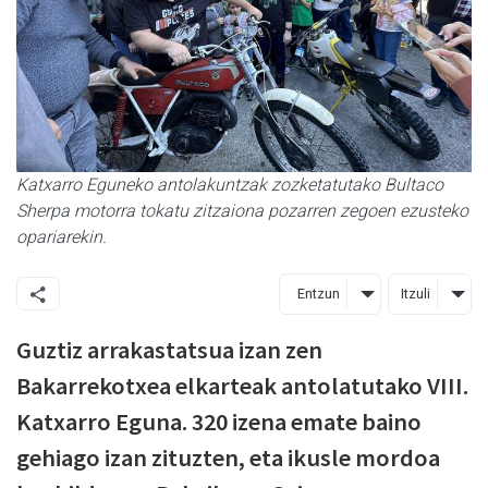
Katxarro Eguneko antolakuntzak zozketatutako Bultaco
Sherpa motorra tokatu zitzaiona pozarren zegoen ezusteko
opariarekin.
Entzun
Itzuli
Guztiz arrakastatsua izan zen
Bakarrekotxea elkarteak antolatutako VIII.
Katxarro Eguna. 320 izena emate baino
gehiago izan zituzten, eta ikusle mordoa