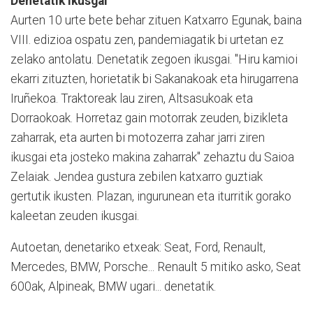
Denetatik ikusgai
Aurten 10 urte bete behar zituen Katxarro Egunak, baina
VIII. edizioa ospatu zen, pandemiagatik bi urtetan ez
zelako antolatu. Denetatik zegoen ikusgai. "Hiru kamioi
ekarri zituzten, horietatik bi Sakanakoak eta hirugarrena
Iruñekoa. Traktoreak lau ziren, Altsasukoak eta
Dorraokoak. Horretaz gain motorrak zeuden, bizikleta
zaharrak, eta aurten bi motozerra zahar jarri ziren
ikusgai eta josteko makina zaharrak" zehaztu du Saioa
Zelaiak. Jendea gustura zebilen katxarro guztiak
gertutik ikusten. Plazan, ingurunean eta iturritik gorako
kaleetan zeuden ikusgai.
Autoetan, denetariko etxeak: Seat, Ford, Renault,
Mercedes, BMW, Porsche... Renault 5 mitiko asko, Seat
600ak, Alpineak, BMW ugari... denetatik.