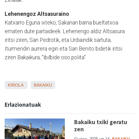
Lehenengoz Altsasuraino
Katxarro Eguna ixteko, Sakanan barna bueltatxoa
ematen dute partaideek. Lehenengo aldiz Altsasura
iritsi ziren, San Pedrotik, eta Urdiaindik sartuta,
Iturmendin aurrera egin eta San Benito bidetik iritsi
ziren Bakaikura, "ibilbide oso polita".
KIROLA
BAKAIKU
Erlazionatuak
Bakaiku txiki geratu
zen
Guaixe
2025 urr 14