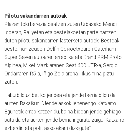
Pilotu sakandarren autoak
Plazan toki berezia osatzen zuten Urbasako Mendi
Igoeran, Rallyetan eta bestelakoetan parte hartzen
duten pilotu sakandarren lasterketa autoek. Besteak
beste, han zeuden Delfin Goikoetxearen Caterham
Super Seven autoaren erreplika eta Brand PRM Proto
Alpinea, Mikel Mazkiaranen Seat 600 JTR-a, Sergio
Ondarraren R5-a, Iñigo Zelaiarena... Ikusmina piztu
zuten.
Laburbilduz, betiko jendea eta jende berria bildu da
aurten Bakaikun. "Jende askok lehenengo Katxarro
Egunetik errepikatzen du, baina bidean jende gehiago
batu da eta aurten jende berria inguratu zaigu. Katxarro
ezberdin eta polit asko ekarri dizkigute".