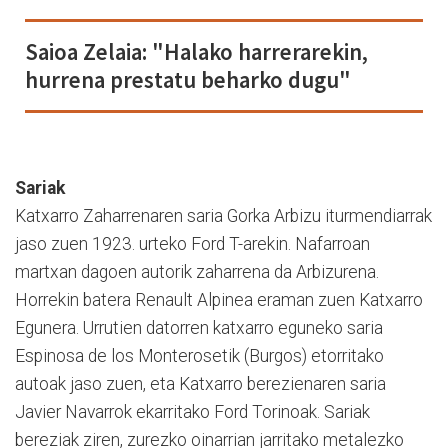
Saioa Zelaia: "Halako harrerarekin,
hurrena prestatu beharko dugu"
Sariak
Katxarro Zaharrenaren saria Gorka Arbizu iturmendiarrak
jaso zuen 1923. urteko Ford T-arekin. Nafarroan
martxan dagoen autorik zaharrena da Arbizurena.
Horrekin batera Renault Alpinea eraman zuen Katxarro
Egunera. Urrutien datorren katxarro eguneko saria
Espinosa de los Monterosetik (Burgos) etorritako
autoak jaso zuen, eta Katxarro berezienaren saria
Javier Navarrok ekarritako Ford Torinoak. Sariak
bereziak ziren, zurezko oinarrian jarritako metalezko