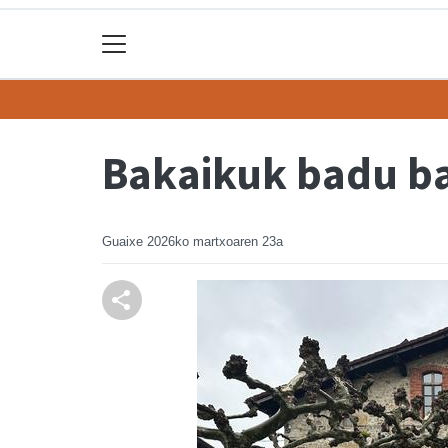
Bakaikuk badu ba
Guaixe
2026ko martxoaren 23a