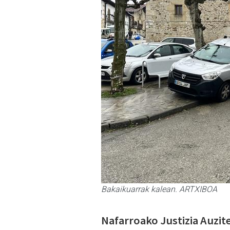
Bakaikuarrak kalean. ARTXIBOA
Nafarroako Justizia Auzit