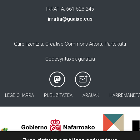
IRRATIA: 661 523 245
irratia@guaixe.eus
Gure lizentzia
: Creative Commons Aitortu Partekatu
Codesyntaxek garatua
LEGE OHARRA
PUBLIZITATEA
ARAUAK
HARREMANET
>