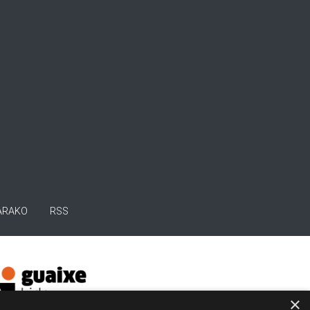
ARAKO
RSS
×