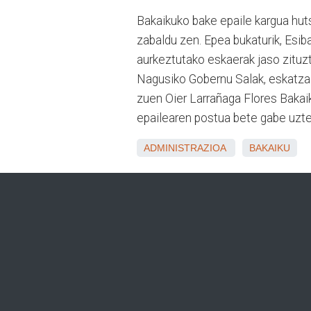
Bakaikuko bake epaile kargua hut
zabaldu zen. Epea bukaturik, Esi
aurkeztutako eskaerak jaso zituzt
Nagusiko Gobernu Salak, eskatzai
zuen Oier Larrañaga Flores Bakaik
epailearen postua bete gabe uzte
ADMINISTRAZIOA
BAKAIKU