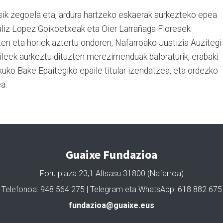
sik zegoela eta, ardura hartzeko eskaerak aurkezteko epea
baliz Lopez Goikoetxeak eta Oier Larrañaga Floresek
en eta horiek aztertu ondoren, Nafarroako Justizia Auzitegi
leek aurkeztu dituzten merezimenduak baloraturik, erabaki
uko Bake Epaitegiko epaile titular izendatzea, eta ordezko
a.
Guaixe Fundazioa
Foru plaza 23,1 Altsasu 31800 (Nafarroa)
Telefonoa: 948 564 275 | Telegram eta WhatsApp: 618 882 675
fundazioa@guaixe.eus