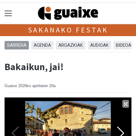
SAKANAKO FESTAK
SARRERA
AGENDA
ARGAZKIAK
AUDIOAK
BIDEOAK
Bakaikun, jai!
Guaixe
2026ko apirilaren 20a