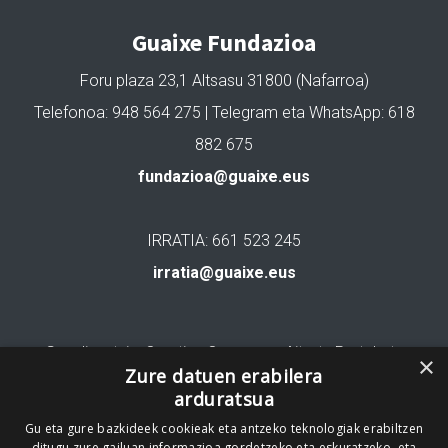
Guaixe Fundazioa
Foru plaza 23,1 Altsasu 31800 (Nafarroa)
Telefonoa: 948 564 275 | Telegram eta WhatsApp: 618
882 675
fundazioa@guaixe.eus
IRRATIA: 661 523 245
irratia@guaixe.eus
Gure lizentzia
: Creative Commons Aitortu Partekatu
×
Zure datuen erabilera
arduratsua
Codesyntaxek garatua
Gu eta gure bazkideek cookieak eta antzeko teknologiak erabiltzen
ditugu zure gailuan informazioa gordetzeko eta eskuratzeko, eta