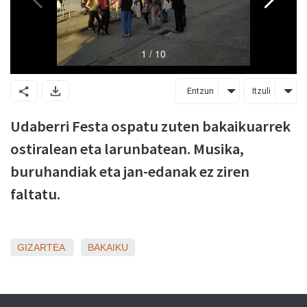
Entzun
Itzuli
Udaberri Festa ospatu zuten bakaikuarrek
ostiralean eta larunbatean. Musika,
buruhandiak eta jan-edanak ez ziren
faltatu.
GIZARTEA
BAKAIKU