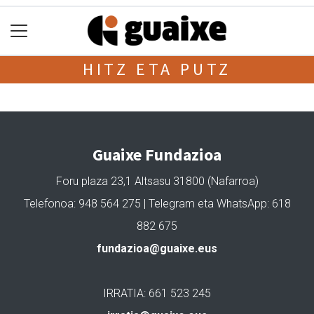
HITZ ETA PUTZ
Guaixe Fundazioa
Foru plaza 23,1 Altsasu 31800 (Nafarroa)
Telefonoa: 948 564 275 | Telegram eta WhatsApp: 618
882 675
fundazioa@guaixe.eus
IRRATIA: 661 523 245