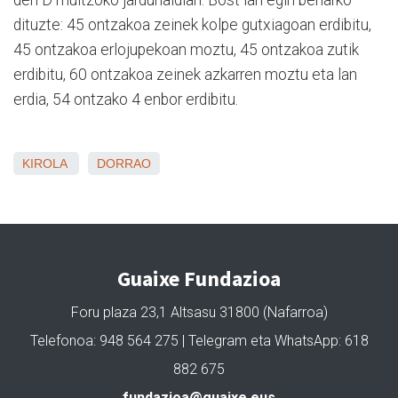
den D multzoko jardunaldian. Bost lan egin beharko
dituzte: 45 ontzakoa zeinek kolpe gutxiagoan erdibitu,
45 ontzakoa erlojupekoan moztu, 45 ontzakoa zutik
erdibitu, 60 ontzakoa zeinek azkarren moztu eta lan
erdia, 54 ontzako 4 enbor erdibitu.
KIROLA
DORRAO
Guaixe Fundazioa
Foru plaza 23,1 Altsasu 31800 (Nafarroa)
Telefonoa: 948 564 275 | Telegram eta WhatsApp: 618
882 675
fundazioa@guaixe.eus