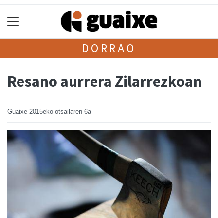
DORRAO
Resano aurrera Zilarrezkoan
Guaixe
2015eko otsailaren 6a