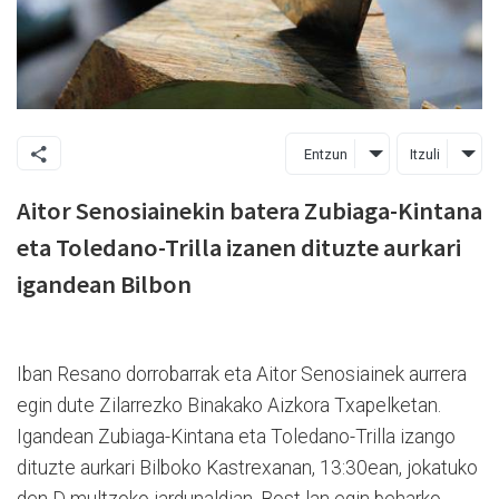
Entzun
Itzuli
Aitor Senosiainekin batera Zubiaga-Kintana
eta Toledano-Trilla izanen dituzte aurkari
igandean Bilbon
Iban Resano dorrobarrak eta Aitor Senosiainek aurrera
egin dute Zilarrezko Binakako Aizkora Txapelketan.
Igandean Zubiaga-Kintana eta Toledano-Trilla izango
dituzte aurkari Bilboko Kastrexanan, 13:30ean, jokatuko