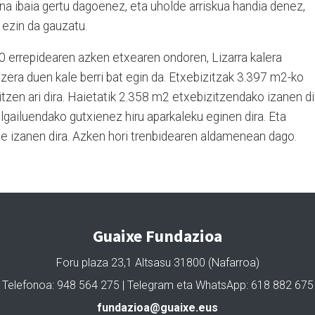
na ibaia gertu dagoenez, eta uholde arriskua handia denez,
 ezin da gauzatu.
 errepidearen azken etxearen ondoren, Lizarra kalera
uzera duen kale berri bat egin da. Etxebizitzak 3.397 m2-ko
tzen ari dira. Haietatik 2.358 m2 etxebizitzendako izanen di
ilgailuendako gutxienez hiru aparkaleku eginen dira. Eta
 izanen dira. Azken hori trenbidearen aldamenean dago.
Guaixe Fundazioa
Foru plaza 23,1 Altsasu 31800 (Nafarroa)
Telefonoa: 948 564 275 | Telegram eta WhatsApp: 618 882 675
fundazioa@guaixe.eus