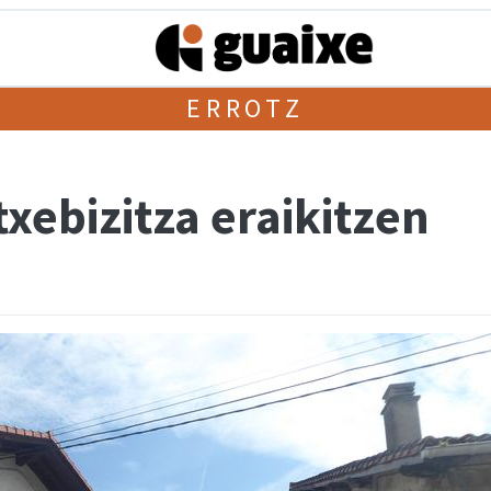
ERROTZ
txebizitza eraikitzen