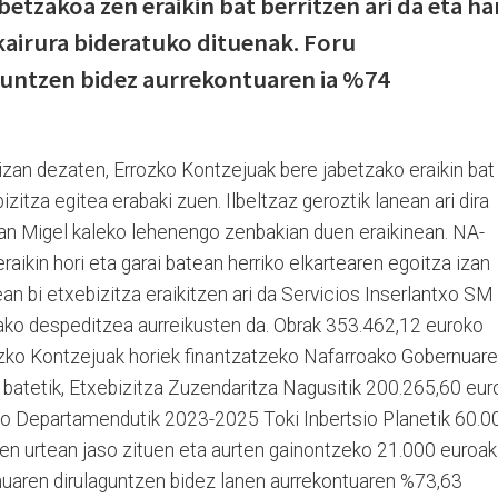
etzakoa zen eraikin bat berritzen ari da eta ha
okairura bideratuko dituenak. Foru
guntzen bidez aurrekontuaren ia %74
izan dezaten, Errozko Kontzejuak bere jabetzako eraikin bat
izitza egitea erabaki zuen. Ilbeltzaz geroztik lanean ari dira
an Migel kaleko lehenengo zenbakian duen eraikinean. NA-
aikin hori eta garai batean herriko elkartearen egoitza izan
ean bi etxebizitza eraikitzen ari da Servicios Inserlantxo SM
ko despeditzea aurreikusten da. Obrak 353.462,12 euroko
ozko Kontzejuak horiek finantzatzeko Nafarroako Gobernuar
e batetik, Etxebizitza Zuzendaritza Nagusitik 200.265,60 eur
ako Departamendutik 2023-2025 Toki Inbertsio Planetik 60.0
zen urtean jaso zituen eta aurten gainontzeko 21.000 euroak
nuaren dirulaguntzen bidez lanen aurrekontuaren %73,63