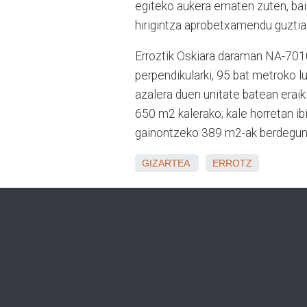
egiteko aukera ematen zuten, bai
hirigintza aprobetxamendu guztia
Erroztik Oskiara daraman NA-7010
perpendikularki, 95 bat metroko l
azalera duen unitate batean eraiki
650 m2 kalerako; kale horretan ib
gainontzeko 389 m2-ak berdegune
GIZARTEA
ERROTZ