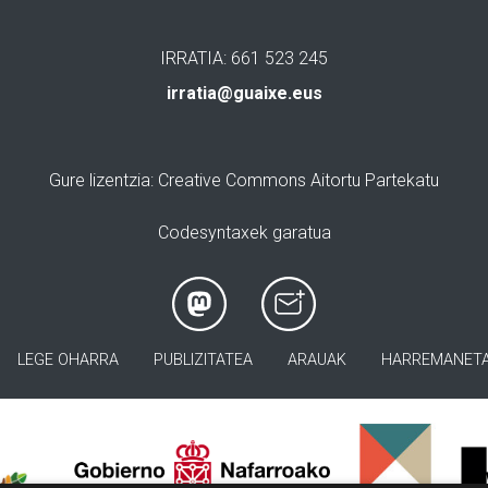
IRRATIA: 661 523 245
irratia@guaixe.eus
Gure lizentzia
: Creative Commons Aitortu Partekatu
Codesyntaxek garatua
LEGE OHARRA
PUBLIZITATEA
ARAUAK
HARREMANET
>