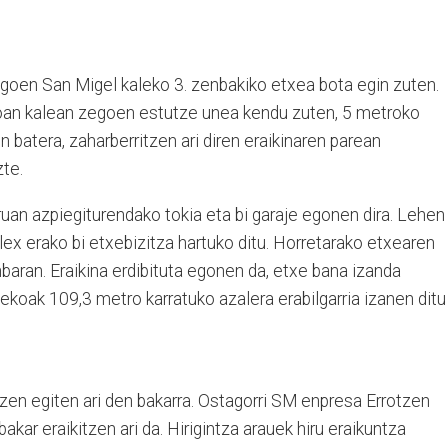
dagoen San Migel kaleko 3. zenbakiko etxea bota egin zuten.
 doan kalean zegoen estutze unea kendu zuten, 5 metroko
in batera, zaharberritzen ari diren eraikinaren parean
zte.
uan azpiegiturendako tokia eta bi garaje egonen dira. Lehen
plex erako bi etxebizitza hartuko ditu. Horretarako etxearen
baran. Eraikina erdibituta egonen da, etxe bana izanda
nekoak 109,3 metro karratuko azalera erabilgarria izanen ditu
tzen egiten ari den bakarra. Ostagorri SM enpresa Errotzen
akar eraikitzen ari da. Hirigintza arauek hiru eraikuntza