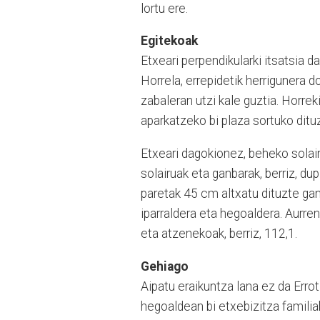
lortu ere.
Egitekoak
Etxeari perpendikularki itsatsia 
Horrela, errepidetik herrigunera
zabaleran utzi kale guztia. Horrek
aparkatzeko bi plaza sortuko ditu
Etxeari dagokionez, beheko solair
solairuak eta ganbarak, berriz, du
paretak 45 cm altxatu dituzte gan
iparraldera eta hegoaldera. Aurre
eta atzenekoak, berriz, 112,1.
Gehiago
Aipatu eraikuntza lana ez da Erro
hegoaldean bi etxebizitza familiab