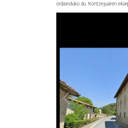
ordainduko du. Kontzejuaren eka