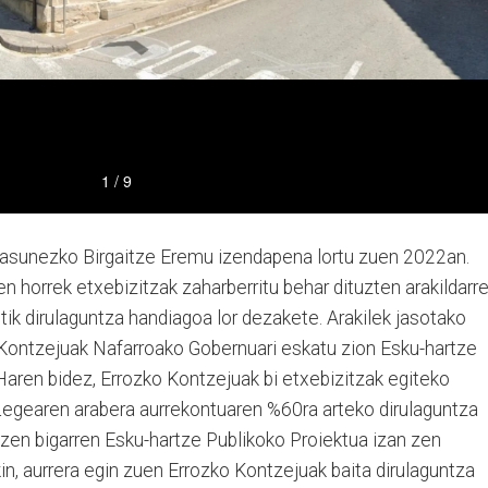
tasunezko Birgaitze Eremu izendapena lortu zuen 2022an.
 horrek etxebizitzak zaharberritu behar dituzten arakildarr
tik dirulaguntza handiagoa lor dezakete. Arakilek jasotako
o Kontzejuak Nafarroako Gobernuari eskatu zion Esku-hartze
Haren bidez, Errozko Kontzejuak bi etxebizitzak egiteko
 Legearen arabera aurrekontuaren %60ra arteko dirulaguntza
 zen bigarren Esku-hartze Publikoko Proiektua izan zen
kin, aurrera egin zuen Errozko Kontzejuak baita dirulaguntza