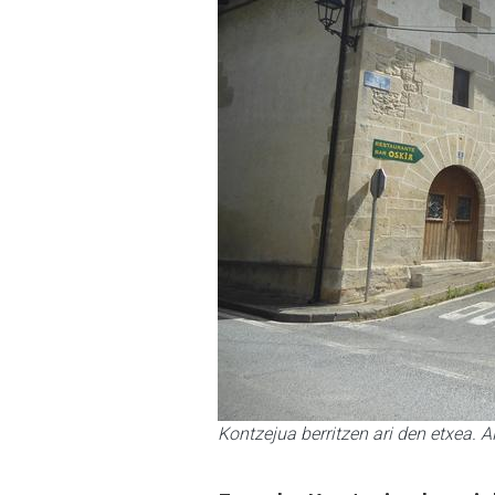
Kontzejua berritzen ari den etxea.