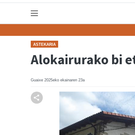
ASTEKARIA
Alokairurako bi e
Guaixe
2025eko ekainaren 23a