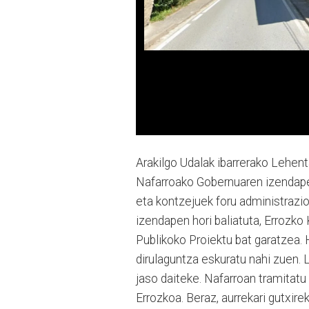
Arakilgo Udalak ibarrerako Lehen
Nafarroako Gobernuaren izendapen
eta kontzejuek foru administrazio
izendapen hori baliatuta, Errozk
Publikoko Proiektu bat garatzea. 
dirulaguntza eskuratu nahi zuen.
jaso daiteke. Nafarroan tramitatu
Errozkoa. Beraz, aurrekari gutxire