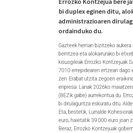
Errozko Kontzejua bere jab
bi duplex eginen ditu, al
administrazioaren dirula
ordainduko du.
Gazteek herrian bizitzeko aukera 
berritzea eta alokairurako bi etxeb
kisusgileak Errozko Kontzejuak S
7010 errepidearen ertzean dago er
zen. Erabat utzita zegoen eraikin
enpresa. Lanak 2026ko maiatzera
(BEZik gabe) aurrekontua du. Err
bi dirulaguntza eskuratu ditu. Ald
Eta, bestetik, Lurralde Kohesior
euro, haietatik 39.000 euro joan 
Beraz, Errozko Kontzejuak gober