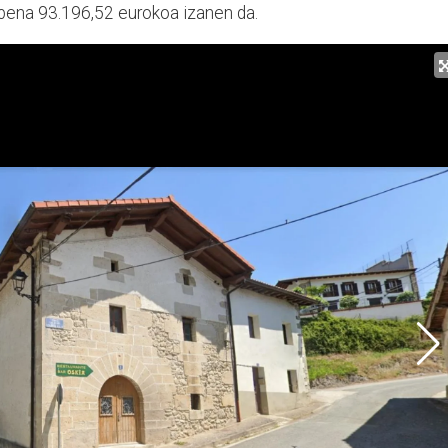
rpena 93.196,52 eurokoa izanen da.