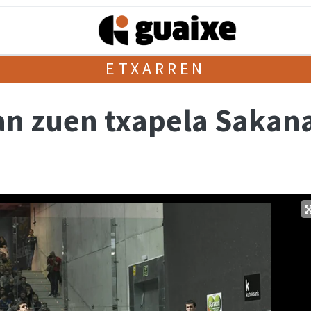
ETXARREN
an zuen txapela Sakana