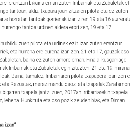
ere, erantzun bikaina eman zuten Irribarriak eta Zabaletak et
ngo tantoan, aldiz, txapara joan zitzaien pilota eta ez zuten
arte horretan tantoak gorrienak izan ziren 19 eta 16 aurrerat
 hurrengo tantoa urdinen aldera erori zen, 19 eta 17.
hurbildu zuen pilota eta urdinek ezin izan zuten erantzun.
rriek, eta hurrena ere eurena izan zen. 21 eta 17, gauzak oso
 eta Zabaletari, baina ez zuten amore eman. Finala ikusgarriago
riak Irribarriak eta Zabaletak egin zituzten: 21 eta 19, miraria
eak. Baina, tamalez, Irribarriaren pilota txapapera joan zen 
ok eta Rezustak, merezimendu osoz, eta txapelak Zaratamor
 bigarren txapela jantzi zuen, 2017an Irribarriarekin txapela
diz, lehena. Hunkituta eta oso pozik zeuden biak, eta Diman
a izan”