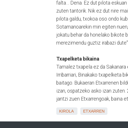
falta… Dena. Ez dut pilota eskua
zuten tantorik. Nik ez dut nire m
pilota galdu, txokoa oso ondo kubr
Sotamanoarekin min egiten nuen, 
jokatu behar da honelako bikote b
merezimendu guztiz irabazi dute” a
Txapelketa bikaina
Tamalez txapela ez da Sakanara e
Irribarriari, Binakako txapelketa b
baitago. Bukaeran Etxarrenen bild
izan, ospatzeko asko izan zuten.
jantzi zuen Etxarrengoak, baina et
KIROLA
ETXARREN