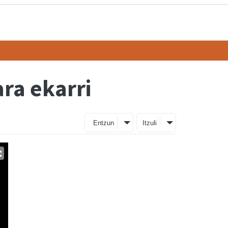
ra ekarri
Entzun
Itzuli