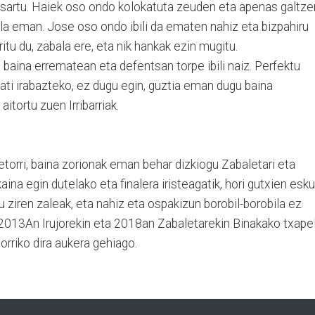
n sartu. Haiek oso ondo kolokatuta zeuden eta apenas galtze
aila eman. Jose oso ondo ibili da ematen nahiz eta bizpahiru
itu du, zabala ere, eta nik hankak ezin mugitu.
baina errematean eta defentsan torpe ibili naiz. Perfektu
ati irabazteko, ez dugu egin, guztia eman dugu baina
itortu zuen Irribarriak.
torri, baina zorionak eman behar dizkiogu Zabaletari eta
ikaina egin dutelako eta finalera iristeagatik, hori gutxien esku
u ziren zaleak, eta nahiz eta ospakizun borobil-borobila ez
 2013An Irujorekin eta 2018an Zabaletarekin Binakako txape
orriko dira aukera gehiago.