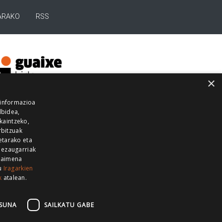
ARAKO
RSS
×
 informazioa
lbidea,
skaintzeko,
rbitzuak
etarako eta
 ezaugarriak
 baimena
zu
Iragarkien
k
atalean.
EITIA GUKA
AZKOITIA GUKA
BARRENA
GUKA
GUKA TELEBISTA
HIRUKA
SUNA
SAILKATU GABE
Z GUKA
ZUMAIA GUKA
28 KANALA