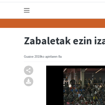
Zabaletak ezin iz
Guaixe
2019ko apirilaren 8a