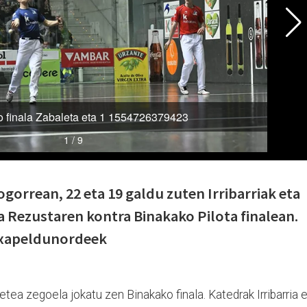
gorrean, 22 eta 19 galdu zuten Irribarriak eta
 Rezustaren kontra Binakako Pilota finalean.
 txapeldunordeek
etea zegoela jokatu zen Binakako finala. Katedrak Irribarria 