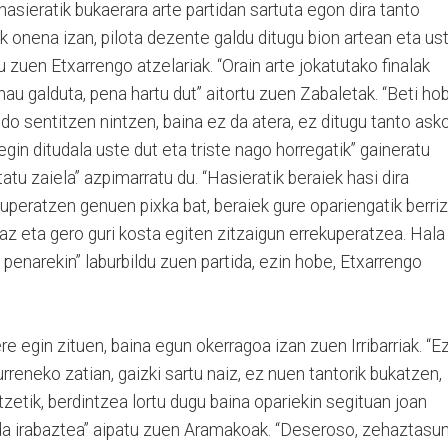
asieratik bukaerara arte partidan sartuta egon dira tanto
k onena izan, pilota dezente galdu ditugu bion artean eta us
u zuen Etxarrengo atzelariak. “Orain arte jokatutako finalak
au galduta, pena hartu dut” aitortu zuen Zabaletak. “Beti ho
do sentitzen nintzen, baina ez da atera, ez ditugu tanto ask
in ditudala uste dut eta triste nago horregatik” gaineratu
tu zaiela” azpimarratu du. “Hasieratik beraiek hasi dira
ekuperatzen genuen pixka bat, beraiek gure opariengatik berriz
rraz eta gero guri kosta egiten zitzaigun errekuperatzea. Hala
a penarekin” laburbildu zuen partida, ezin hobe, Etxarrengo
re egin zituen, baina egun okerragoa izan zuen Irribarriak. “E
rreneko zatian, gaizki sartu naiz, ez nuen tantorik bukatzen,
atzetik, berdintzea lortu dugu baina opariekin segituan joan
la da irabaztea” aipatu zuen Aramakoak. “Deseroso, zehaztasu