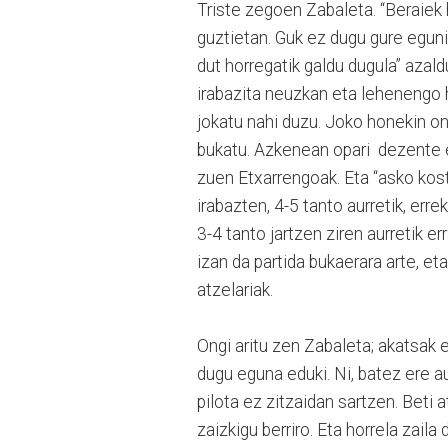
Triste zegoen Zabaleta. “Beraiek h
guztietan. Guk ez dugu gure eguni
dut horregatik galdu dugula” azald
irabazita neuzkan eta lehenengo h
jokatu nahi duzu. Joko honekin on
bukatu. Azkenean opari dezente eg
zuen Etxarrengoak. Eta “asko kosta
irabazten, 4-5 tanto aurretik, err
3-4 tanto jartzen ziren aurretik e
izan da partida bukaerara arte, et
atzelariak.
Ongi aritu zen Zabaleta; akatsak e
dugu eguna eduki. Ni, batez ere au
pilota ez zitzaidan sartzen. Beti 
zaizkigu berriro. Eta horrela zai