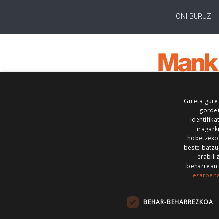
HONI BURUZ
Gu eta gure
gordet
identifika
iragark
hobetzeko
beste batzu
erabili
beharrean 
ezarpen
AIARALDEA
AIKOR
AIURRI
ALEA
BEGITU
ERRAN
EUSKALERRIA IRRA
BEHAR-BEHARREZKOA
KRONIKA
MAILOPE
NOAUA
O