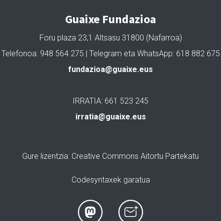
Guaixe Fundazioa
Foru plaza 23,1 Altsasu 31800 (Nafarroa)
Telefonoa: 948 564 275 | Telegram eta WhatsApp: 618 882 675
fundazioa@guaixe.eus
IRRATIA: 661 523 245
irratia@guaixe.eus
Gure lizentzia
: Creative Commons Aitortu Partekatu
Codesyntaxek garatua