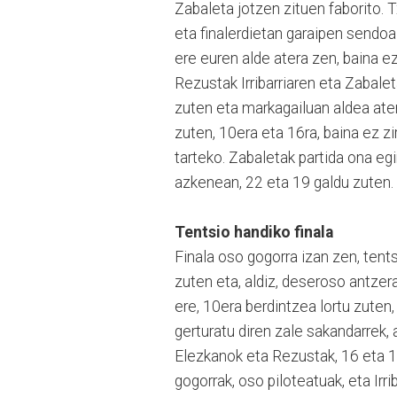
Zabaleta jotzen zituen faborito. 
eta finalerdietan garaipen sendoa
ere euren alde atera zen, baina e
Rezustak Irribarriaren eta Zabaleta
zuten eta markagailuan aldea atera
zuten, 10era eta 16ra, baina ez 
tarteko. Zabaletak partida ona egi
azkenean, 22 eta 19 galdu zuten.
Tentsio handiko finala
Finala oso gogorra izan zen, tent
zuten eta, aldiz, deseroso antzera 
ere, 10era berdintzea lortu zuten,
gerturatu diren zale sakandarrek, 
Elezkanok eta Rezustak, 16 eta 11
gogorrak, oso piloteatuak, eta Irr