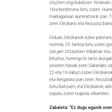
zituzten ongi bukatzen. Nolanahi 
16ra berdintzea lortu zuten. Hurre
markagailuan aurreratzerik izan. T
ziren Elezkano eta Rezusta, baina
Orduan, Elezkanok ezker paretara 
Horrela, 20. tantoa lortu zuten go
zail jarri zitzaizkien Irribarriari
bihurtuz, hurrengo bi tanto ikusgar
sinisten hasiak ziren Sakanako zal
22 eta 19 irabazi zuten Elezkan
eta Bergarara joan ziren. Rezustak
lortu baitzuen, eta Elezkanok, al
ospatu zuten txapela, elkarrekin.
Zabaleta: “Ez dugu egunik onen