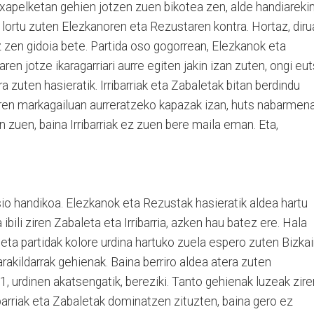
Txapelketan gehien jotzen zuen bikotea zen, alde handiarekin
 lortu zuten Elezkanoren eta Rezustaren kontra. Hortaz, diru
z zen gidoia bete. Partida oso gogorrean, Elezkanok eta
ren jotze ikaragarriari aurre egiten jakin izan zuten, ongi eut
 zuten hasieratik. Irribarriak eta Zabaletak bitan berdindu
ziren markagailuan aurreratzeko kapazak izan, huts nabarmen
n zuen, baina Irribarriak ez zuen bere maila eman. Eta,
sio handikoa. Elezkanok eta Rezustak hasieratik aldea hartu
ibili ziren Zabaleta eta Irribarria, azken hau batez ere. Hala
 eta partidak kolore urdina hartuko zuela espero zuten Bizkai
arakildarrak gehienak. Baina berriro aldea atera zuten
, urdinen akatsengatik, bereziki. Tanto gehienak luzeak zire
ibarriak eta Zabaletak dominatzen zituzten, baina gero ez