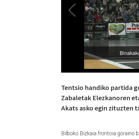
Tentsio handiko partida go
Zabaletak Elezkanoren eta
Akats asko egin zituzten
Bilboko Bizkaia frontoia goraino b