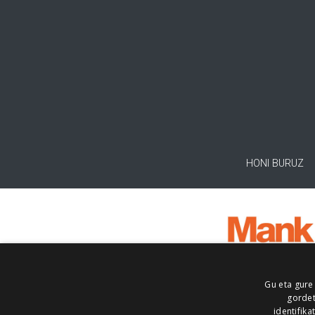
HONI BURUZ
Gu eta gure
gordet
identifika