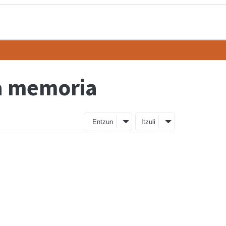
ta memoria
Entzun
Itzuli