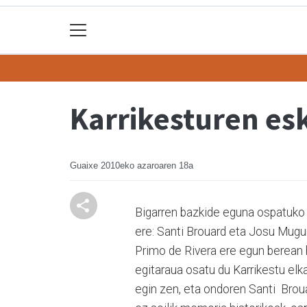
Karrikesturen es
Guaixe
2010eko azaroaren 18a
Bigarren bazkide eguna ospatuko d
ere: Santi Brouard eta Josu Mugur
Primo de Rivera ere egun berean hi
egitaraua osatu du Karrikestu el
egin zen, eta ondoren Santi Broua