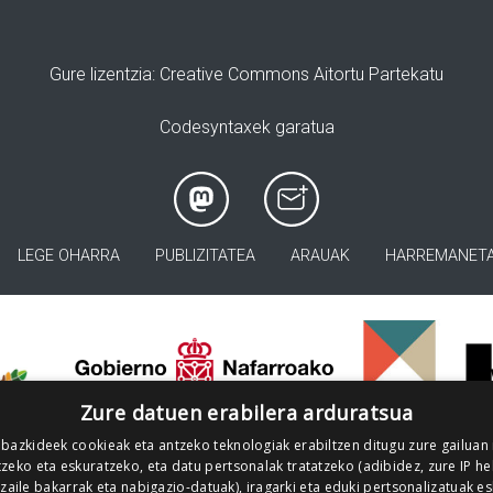
Gure lizentzia
: Creative Commons Aitortu Partekatu
Codesyntaxek garatua
LEGE OHARRA
PUBLIZITATEA
ARAUAK
HARREMANET
>
Zure datuen erabilera arduratsua
 bazkideek cookieak eta antzeko teknologiak erabiltzen ditugu zure gailuan
zeko eta eskuratzeko, eta datu pertsonalak tratatzeko (adibidez, zure IP he
tzaile bakarrak eta nabigazio-datuak), iragarki eta eduki pertsonalizatuak e