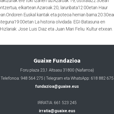
pakizunak ere toki izanen du.Azaroak 19, ostirala22:30ean
ntzertua, elkartean.Azaroak 20, larunbata12:00etan Haur
tean.Ondoren Euskal kantak eta poteoa herrian barna.20:30ea
steguna19:00etan La historia olvidada. EGI-Batasuna en
Hizlariak: Jose Luis Diaz eta Juan Mari Feliu. Kultur etxean.
Guaixe Fundazioa
Foru plaza 23,1 Altsasu 31800 (Nafarroa)
Telefonoa: 948 564 275 | Telegram eta WhatsApp: 618 882 675
fundazioa@guaixe.eus
IRRATIA: 661 523 245
irratia@guaixe.eus