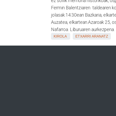
ez soilik memoria historikoak, os
Fermin Balentziaren taldearen ko
jolasak.14:30ean Bazkaria, elkar
Auzatea, elkartean.Azaroak 25, o
Nafarroa. Liburuaren aurkezpena. 
KIROLA
ETXARRI ARANATZ