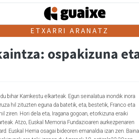
ETXARRI ARANATZ
kaintza: ospakizuna e
u bihar Karrikestu elkarteak. Egun seinalatua inondik inora
uza hil zituzten eguna da batetik, eta, bestetik, Franco eta
l ziren. Hori dela eta, Iragana gogoan, etorkizuna eraiki
karteak. Atzo, Euskal Memoria Fundazioaren aurkezpenaren
rd. Euskal Herria osagai bideoren emanaldia izan zen. Baina