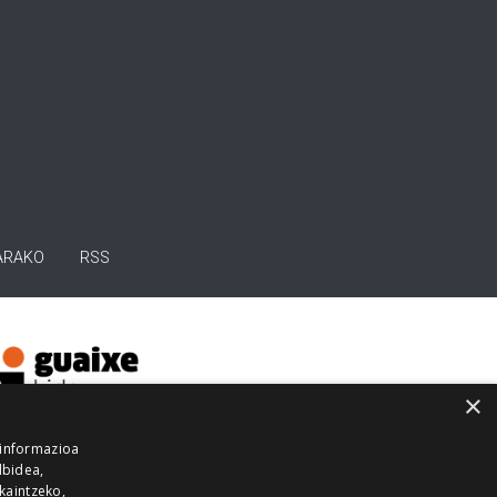
ARAKO
RSS
×
 informazioa
lbidea,
skaintzeko,