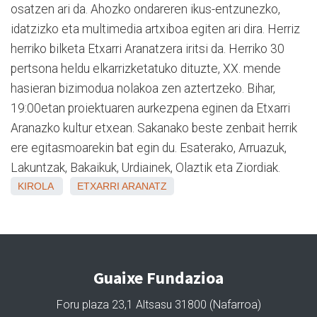
osatzen ari da. Ahozko ondareren ikus-entzunezko,
idatzizko eta multimedia artxiboa egiten ari dira. Herriz
herriko bilketa Etxarri Aranatzera iritsi da. Herriko 30
pertsona heldu elkarrizketatuko dituzte, XX. mende
hasieran bizimodua nolakoa zen aztertzeko. Bihar,
19:00etan proiektuaren aurkezpena eginen da Etxarri
Aranazko kultur etxean. Sakanako beste zenbait herrik
ere egitasmoarekin bat egin du. Esaterako, Arruazuk,
Lakuntzak, Bakaikuk, Urdiainek, Olaztik eta Ziordiak.
KIROLA
ETXARRI ARANATZ
Guaixe Fundazioa
Foru plaza 23,1 Altsasu 31800 (Nafarroa)