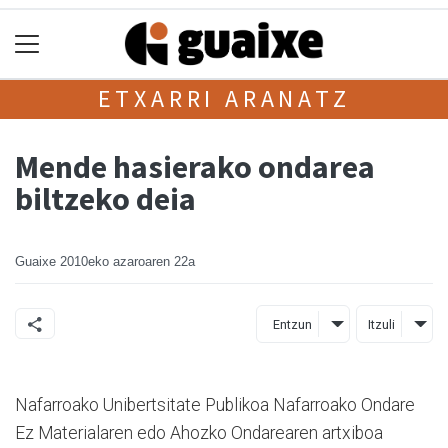
ETXARRI ARANATZ
Mende hasierako ondarea
biltzeko deia
Guaixe
2010eko azaroaren 22a
Entzun
Itzuli
Nafarroako Unibertsitate Publikoa Nafarroako Ondare
Ez Materialaren edo Ahozko Ondarearen artxiboa