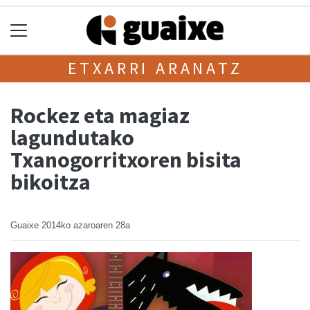
ETXARRI ARANATZ
Rockez eta magiaz
lagundutako
Txanogorritxoren bisita
bikoitza
Guaixe
2014ko azaroaren 28a