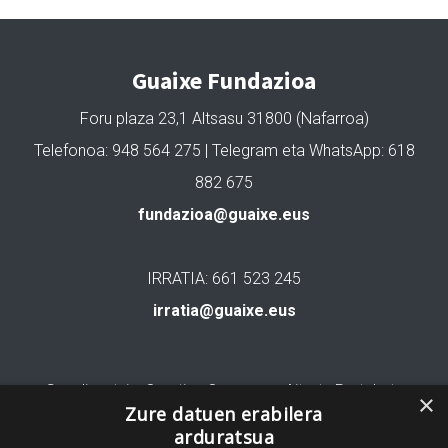
Guaixe Fundazioa
Foru plaza 23,1 Altsasu 31800 (Nafarroa)
Telefonoa: 948 564 275 | Telegram eta WhatsApp: 618
882 675
fundazioa@guaixe.eus
IRRATIA: 661 523 245
irratia@guaixe.eus
Gure lizentzia
: Creative Commons Aitortu Partekatu
×
Zure datuen erabilera
arduratsua
Codesyntaxek garatua