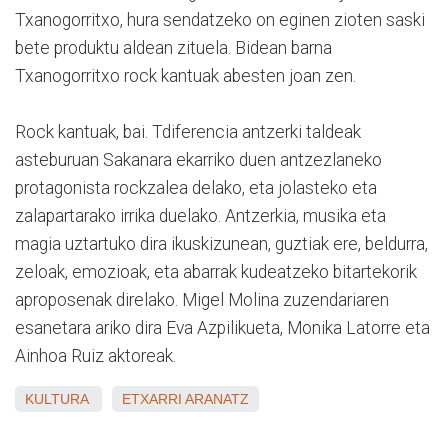
Txanogorritxo, hura sendatzeko on eginen zioten saski
bete produktu aldean zituela. Bidean barna
Txanogorritxo rock kantuak abesten joan zen.
Rock kantuak, bai. Tdiferencia antzerki taldeak
asteburuan Sakanara ekarriko duen antzezlaneko
protagonista rockzalea delako, eta jolasteko eta
zalapartarako irrika duelako. Antzerkia, musika eta
magia uztartuko dira ikuskizunean, guztiak ere, beldurra,
zeloak, emozioak, eta abarrak kudeatzeko bitartekorik
aproposenak direlako. Migel Molina zuzendariaren
esanetara ariko dira Eva Azpilikueta, Monika Latorre eta
Ainhoa Ruiz aktoreak.
KULTURA
ETXARRI ARANATZ