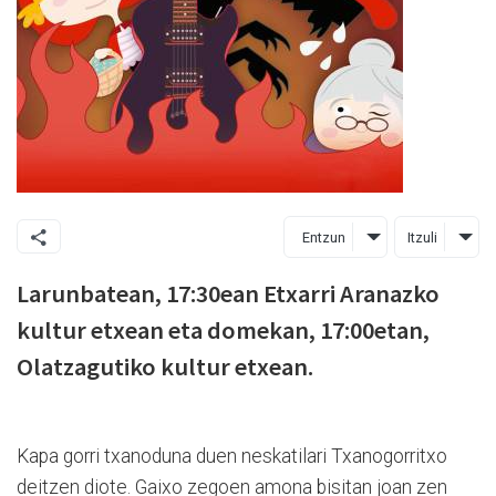
Entzun
Itzuli
Larunbatean, 17:30ean Etxarri Aranazko
kultur etxean eta domekan, 17:00etan,
Olatzagutiko kultur etxean.
Kapa gorri txanoduna duen neskatilari Txanogorritxo
deitzen diote. Gaixo zegoen amona bisitan joan zen