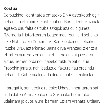
Kostua
Gorpuzkinei identitatea emateko DNA azterketak egin
behar dira eta horrek kostu bat du. Bost identifikazioak
egiteko diru falta da traba. Urkijok azaldu digunez,
“Memoria Historikoaren Legea indarrean jarri beharko
luke Nafarroako Gobernuak. Berak ordaindu beharko
lituzke DNA azterketak. Baina dirua Aranzadi zientzia
elkartea aurreratzen ari da eta bera ari zaigu esaten:
aizue, hemen ordaindu gabeko faktura bat duzue.
Probekin jarraitu nahi baduzue, faktura hau ordaindu
behar da”. Gobernuak ez du diru-laguntza deialdirik egin.
Horregatik, senideek diru eske Urbasan herritarren bat
hilda duten Ameskoako eta Sakanako herrietako
udaletara jo dute. Gure ibarrean Etxarri Aranatz, Urdiain,