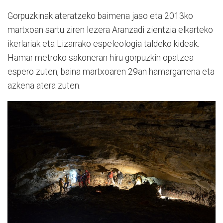
Gorpuzkinak ateratzeko baimena jaso eta 2013ko
martxoan sartu ziren lezera Aranzadi zientzia elkarteko
ikerlariak eta Lizarrako espeleologia taldeko kideak.
Hamar metroko sakoneran hiru gorpuzkin opatzea
espero zuten, baina martxoaren 29an hamargarrena eta
azkena atera zuten.