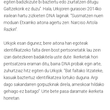
egiten badizkizute bi baztertu edo ziurtatzen ditugu.
Galtzekorik ez duzu”. Hala, Urkijoren gurasoei 2014ko
irailean hartu zizkieten DNA laginak. “Susmatzen nuen
moduan Etxarriko aitona agertu zen: Narciso Artola
Razkin”.
Urkijok esan digunez, bere aitona han egoteak
identifikatzeko falta diren bost pertsonetatik lau zein
izan daitezkeen badakitela uste dute. Ikerketak hori
pentsatzera eraman ditu, baina DNA probak egin arte,
zuhurtziaz hitz egiten du Urkijok. “Bat faltako litzateke,
kasuak baztertuz identifikatzea lortuko duguna. Argi
dago sakandarren gorpuzkinak direla, ameskoar hildako
gehiago ez baitago”. Urte bete pasa daramate ikerketa
horretan.