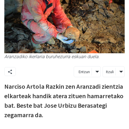
Aranzadiko ikerlaria buruhezurra eskuan duela.
Entzun
Itzuli
Narciso Artola Razkin zen Aranzadi zientzia
elkarteak handik atera zituen hamarretako
bat. Beste bat Jose Urbizu Berasategi
zegamarra da.