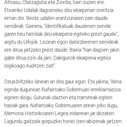
Altsasu, Olatzagutia eta Ziordia, hain zuzen ere.
Etxarriko Udalak dagoeneko diru ekarpenari oniritzia
eman dio. Beste udalen erantzunaren zain daude
senideak. Gainera, “identifikatuak daudenen senide
garen hiru familiak diru-ekarpena egiteko prest gaude”,
argitu du Urkijok. Lezean egon daitezkeenen senideak
ere dirua jartzeko prest daude. Baina “han dagoen jakin
gabe dirua ezin da jarri. Dakigunok ekarpena egitea
logikoago iruditzen zait”.
Dirua biltzeko lanean ari dira gaur egun. Eta jakina, “dena
eginda dugunean Nafarroako Gobernuari erreklamazioa
eginen diogu. Gutunak idazten eta tramiteak egiten
hasiak gara. Nafarroako Gobernuaren atean joko dugu,
Memoria Historikoaren Legea indarrean jar dezaten.
Lagundu gaitzala gorpuzkin horiei izen-abizenak jartzen.