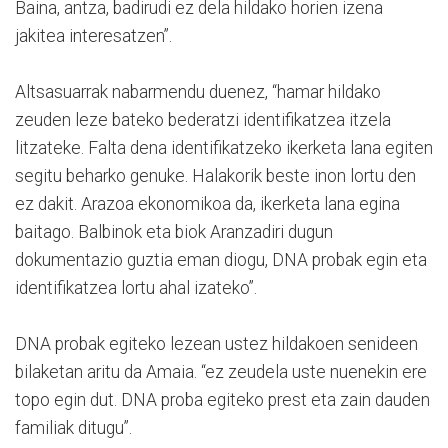
Baina, antza, badirudi ez dela hildako horien izena
jakitea interesatzen”.
Altsasuarrak nabarmendu duenez, “hamar hildako
zeuden leze bateko bederatzi identifikatzea itzela
litzateke. Falta dena identifikatzeko ikerketa lana egiten
segitu beharko genuke. Halakorik beste inon lortu den
ez dakit. Arazoa ekonomikoa da, ikerketa lana egina
baitago. Balbinok eta biok Aranzadiri dugun
dokumentazio guztia eman diogu, DNA probak egin eta
identifikatzea lortu ahal izateko”.
DNA probak egiteko lezean ustez hildakoen senideen
bilaketan aritu da Amaia. “ez zeudela uste nuenekin ere
topo egin dut. DNA proba egiteko prest eta zain dauden
familiak ditugu”.