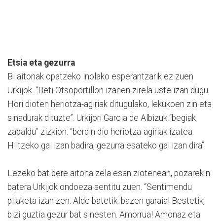
Etsia eta gezurra
Bi aitonak opatzeko inolako esperantzarik ez zuen
Urkijok. “Beti Otsoportillon izanen zirela uste izan dugu.
Hori dioten heriotza-agiriak ditugulako, lekukoen zin eta
sinadurak dituzte”. Urkijori Garcia de Albizuk “begiak
zabaldu” zizkion: “berdin dio heriotza-agiriak izatea.
Hiltzeko gai izan badira, gezurra esateko gai izan dira”.
Lezeko bat bere aitona zela esan ziotenean, pozarekin
batera Urkijok ondoeza sentitu zuen. “Sentimendu
pilaketa izan zen. Alde batetik: bazen garaia! Bestetik,
bizi guztia gezur bat sinesten. Amorrua! Amonaz eta