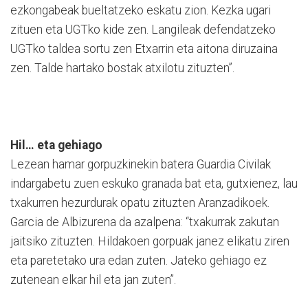
ezkongabeak bueltatzeko eskatu zion. Kezka ugari
zituen eta UGTko kide zen. Langileak defendatzeko
UGTko taldea sortu zen Etxarrin eta aitona diruzaina
zen. Talde hartako bostak atxilotu zituzten”.
Hil… eta gehiago
Lezean hamar gorpuzkinekin batera Guardia Civilak
indargabetu zuen eskuko granada bat eta, gutxienez, lau
txakurren hezurdurak opatu zituzten Aranzadikoek.
Garcia de Albizurena da azalpena: “txakurrak zakutan
jaitsiko zituzten. Hildakoen gorpuak janez elikatu ziren
eta paretetako ura edan zuten. Jateko gehiago ez
zutenean elkar hil eta jan zuten”.