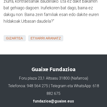
ziurra, kontraesanak daudelako. Eta ez dakit bakarren
bat gehiago dagoen. Iruñekoren bat dago, baina ez
dakigu non. Baina zein familiak esan edo dakite euren
hildakoak Urbasan daudela?”
GIZARTEA
ETXARRI ARANATZ
Guaixe Fundazioa
Foru plaza 23,1 Altsasu 31800 (Nafarroa)
Telefonoa: 948 564 275 | Telegram eta WhatsApp: 618
882 675
fundazioa@guaixe.eus