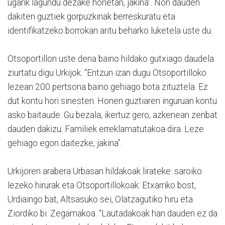
ugarik lagundu dezake honetan, jakina”. Non dauden
dakiten guztiek gorpuzkinak berreskuratu eta
identifikatzeko borrokan aritu beharko luketela uste du.
Otsoportillon uste dena baino hildako gutxiago daudela
ziurtatu digu Urkijok. “Entzun izan dugu Otsoportilloko
lezean 200 pertsona baino gehiago bota zituztela. Ez
dut kontu hori sinesten. Honen guztiaren inguruan kontu
asko baitaude. Gu bezala, ikertuz gero, azkenean zenbat
dauden dakizu. Familiek erreklamatutakoa dira. Leze
gehiago egon daitezke, jakina”.
Urkijoren arabera Urbasan hildakoak lirateke: saroiko
lezeko hirurak eta Otsoportillokoak: Etxarriko bost,
Urdiaingo bat, Altsasuko sei, Olatzagutiko hiru eta
Ziordiko bi. Zegamakoa. “Lautadakoak han dauden ez da