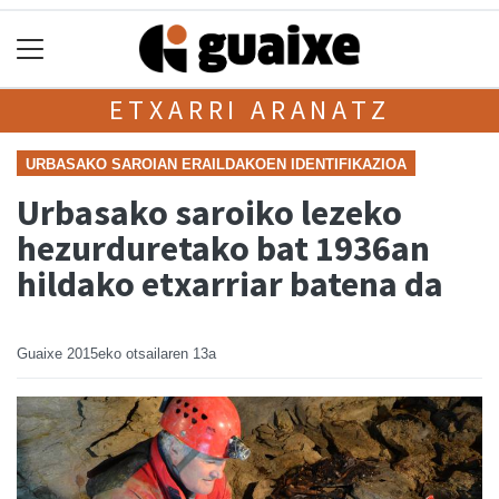
ETXARRI ARANATZ
URBASAKO SAROIAN ERAILDAKOEN IDENTIFIKAZIOA
Urbasako saroiko lezeko
hezurduretako bat 1936an
hildako etxarriar batena da
Guaixe
2015eko otsailaren 13a