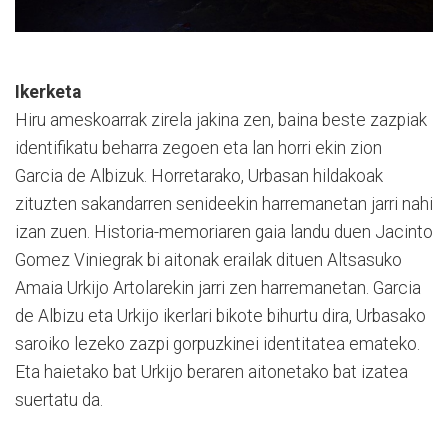
Ikerketa
Hiru ameskoarrak zirela jakina zen, baina beste zazpiak
identifikatu beharra zegoen eta lan horri ekin zion
Garcia de Albizuk. Horretarako, Urbasan hildakoak
zituzten sakandarren senideekin harremanetan jarri nahi
izan zuen. Historia-memoriaren gaia landu duen Jacinto
Gomez Viniegrak bi aitonak erailak dituen Altsasuko
Amaia Urkijo Artolarekin jarri zen harremanetan. Garcia
de Albizu eta Urkijo ikerlari bikote bihurtu dira, Urbasako
saroiko lezeko zazpi gorpuzkinei identitatea emateko.
Eta haietako bat Urkijo beraren aitonetako bat izatea
suertatu da.