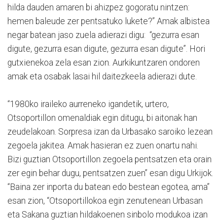
hilda dauden amaren bi ahizpez gogoratu nintzen:
hemen baleude zer pentsatuko lukete?” Amak albistea
negar batean jaso zuela adierazi digu: “gezurra esan
digute, gezurra esan digute, gezurra esan digute”. Hori
gutxienekoa zela esan zion. Aurkikuntzaren ondoren
amak eta osabak lasai hil daitezkeela adierazi dute.
“1980ko iraileko aurreneko igandetik, urtero,
Otsoportillon omenaldiak egin ditugu, bi aitonak han
zeudelakoan. Sorpresa izan da Urbasako saroiko lezean
zegoela jakitea. Amak hasieran ez zuen onartu nahi.
Bizi guztian Otsoportillon zegoela pentsatzen eta orain
zer egin behar dugu, pentsatzen zuen” esan digu Urkijok.
“Baina zer inporta du batean edo bestean egotea, ama”
esan zion, “Otsoportillokoa egin zenutenean Urbasan
eta Sakana guztian hildakoenen sinbolo modukoa izan