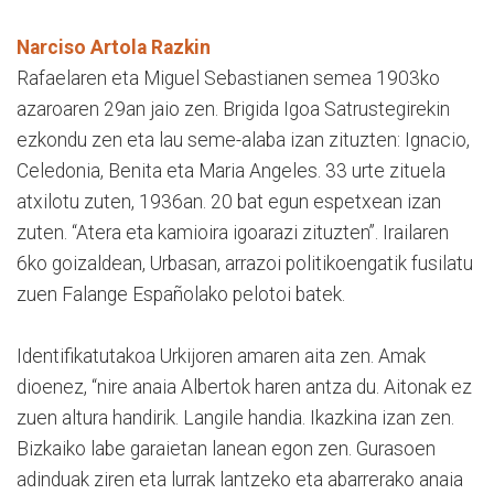
Narciso Artola Razkin
Rafaelaren eta Miguel Sebastianen semea 1903ko
azaroaren 29an jaio zen. Brigida Igoa Satrustegirekin
ezkondu zen eta lau seme-alaba izan zituzten: Ignacio,
Celedonia, Benita eta Maria Angeles. 33 urte zituela
atxilotu zuten, 1936an. 20 bat egun espetxean izan
zuten. “Atera eta kamioira igoarazi zituzten”. Irailaren
6ko goizaldean, Urbasan, arrazoi politikoengatik fusilatu
zuen Falange Españolako pelotoi batek.
Identifikatutakoa Urkijoren amaren aita zen. Amak
dioenez, “nire anaia Albertok haren antza du. Aitonak ez
zuen altura handirik. Langile handia. Ikazkina izan zen.
Bizkaiko labe garaietan lanean egon zen. Gurasoen
adinduak ziren eta lurrak lantzeko eta abarrerako anaia