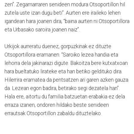
zen”. Zegamarraren senideen modura Otsoportillon hil
zutela uste izan dugu beti”. Aurten ere iraileko lehen
igandean hara joanen dira, “baina aurten ni Otsoportillora
eta Urbasako saroira joanen naiz”.
Urkijok aurreratu duenez, gorpuzkinak ez dituzte
Otsoportillora eramanen. “Saroiko lezea handia eta
lehorra dela jakinarazi digute. Bakoitza bere kutxatxoan
hara bueltatuko lirateke eta han betiko geldituko dira.
Hilerrira eramatea da pentsatzen ari garen azken gauza
da. Lezean egon badira, betirako segi dezatela han”.
Hala ere, aitortu du familia batzuetan erabakia ez dela
erraza izanen, ondoren hildako beste senideen
errautsak Otsoportillon zabaldu dituztelako.