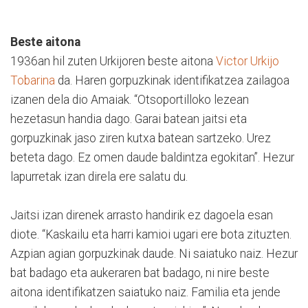
Beste aitona
1936an hil zuten Urkijoren beste aitona
Victor Urkijo
Tobarina
da. Haren gorpuzkinak identifikatzea zailagoa
izanen dela dio Amaiak. “Otsoportilloko lezean
hezetasun handia dago. Garai batean jaitsi eta
gorpuzkinak jaso ziren kutxa batean sartzeko. Urez
beteta dago. Ez omen daude baldintza egokitan”. Hezur
lapurretak izan direla ere salatu du.
Jaitsi izan direnek arrasto handirik ez dagoela esan
diote. “Kaskailu eta harri kamioi ugari ere bota zituzten.
Azpian agian gorpuzkinak daude. Ni saiatuko naiz. Hezur
bat badago eta aukeraren bat badago, ni nire beste
aitona identifikatzen saiatuko naiz. Familia eta jende