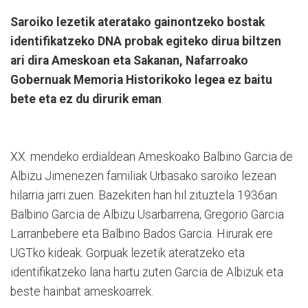
Saroiko lezetik ateratako gainontzeko bostak
identifikatzeko DNA probak egiteko dirua biltzen
ari dira Ameskoan eta Sakanan, Nafarroako
Gobernuak Memoria Historikoko legea ez baitu
bete eta ez du dirurik eman
.
XX. mendeko erdialdean Ameskoako Balbino Garcia de
Albizu Jimenezen familiak Urbasako saroiko lezean
hilarria jarri zuen. Bazekiten han hil zituztela 1936an
Balbino Garcia de Albizu Usarbarrena, Gregorio Garcia
Larranbebere eta Balbino Bados Garcia. Hirurak ere
UGTko kideak. Gorpuak lezetik ateratzeko eta
identifikatzeko lana hartu zuten Garcia de Albizuk eta
beste hainbat ameskoarrek.