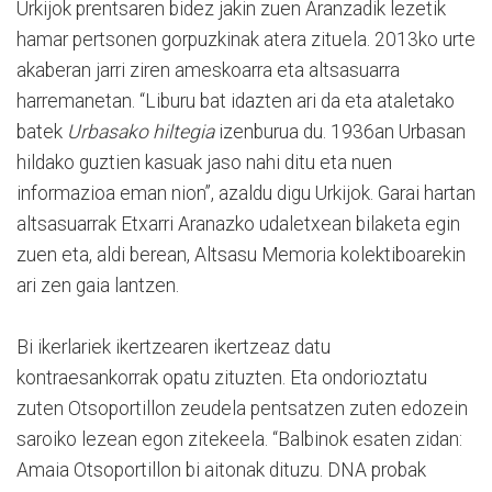
Urkijok prentsaren bidez jakin zuen Aranzadik lezetik
hamar pertsonen gorpuzkinak atera zituela. 2013ko urte
akaberan jarri ziren ameskoarra eta altsasuarra
harremanetan. “Liburu bat idazten ari da eta ataletako
batek
Urbasako hiltegia
izenburua du. 1936an Urbasan
hildako guztien kasuak jaso nahi ditu eta nuen
informazioa eman nion”, azaldu digu Urkijok. Garai hartan
altsasuarrak Etxarri Aranazko udaletxean bilaketa egin
zuen eta, aldi berean, Altsasu Memoria kolektiboarekin
ari zen gaia lantzen.
Bi ikerlariek ikertzearen ikertzeaz datu
kontraesankorrak opatu zituzten. Eta ondorioztatu
zuten Otsoportillon zeudela pentsatzen zuten edozein
saroiko lezean egon zitekeela. “Balbinok esaten zidan:
Amaia Otsoportillon bi aitonak dituzu. DNA probak