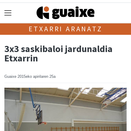
ETXARRI ARANATZ
3x3 saskibaloi jardunaldia
Etxarrin
Guaixe
2015eko apirilaren 25a