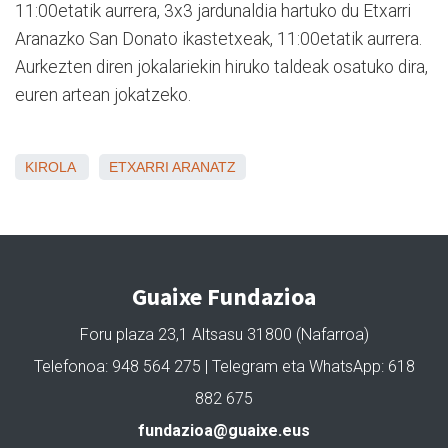
11:00etatik aurrera, 3x3 jardunaldia hartuko du Etxarri
Aranazko San Donato ikastetxeak, 11:00etatik aurrera.
Aurkezten diren jokalariekin hiruko taldeak osatuko dira,
euren artean jokatzeko.
KIROLA
ETXARRI ARANATZ
Guaixe Fundazioa
Foru plaza 23,1 Altsasu 31800 (Nafarroa)
Telefonoa: 948 564 275 | Telegram eta WhatsApp: 618
882 675
fundazioa@guaixe.eus