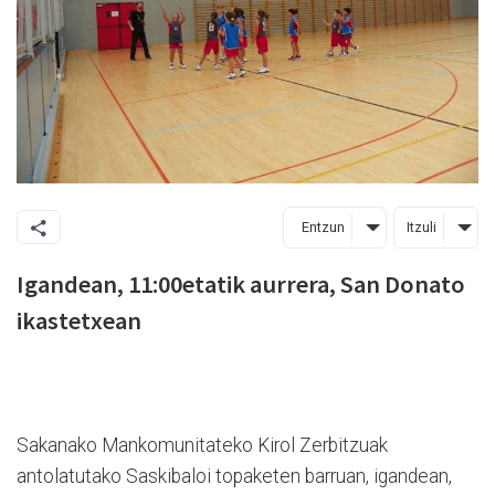
Entzun
Itzuli
Igandean, 11:00etatik aurrera, San Donato
ikastetxean
Sakanako Mankomunitateko Kirol Zerbitzuak
antolatutako Saskibaloi topaketen barruan, igandean,