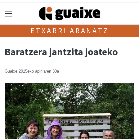
ETXARRI ARANATZ
Baratzera jantzita joateko
Guaixe
2015eko apirilaren 30a