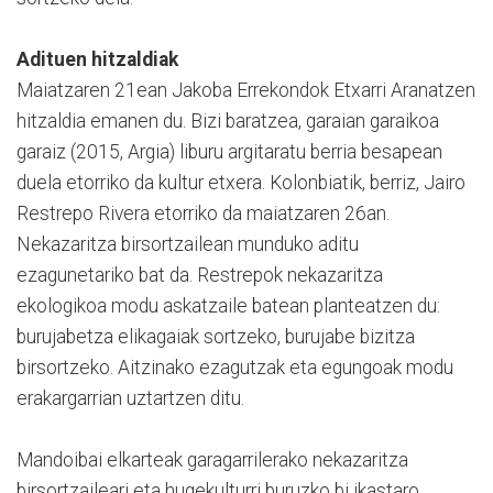
Adituen hitzaldiak
Maiatzaren 21ean Jakoba Errekondok Etxarri Aranatzen
hitzaldia emanen du. Bizi baratzea, garaian garaikoa
garaiz (2015, Argia) liburu argitaratu berria besapean
duela etorriko da kultur etxera. Kolonbiatik, berriz, Jairo
Restrepo Rivera etorriko da maiatzaren 26an.
Nekazaritza birsortzailean munduko aditu
ezagunetariko bat da. Restrepok nekazaritza
ekologikoa modu askatzaile batean planteatzen du:
burujabetza elikagaiak sortzeko, burujabe bizitza
birsortzeko. Aitzinako ezagutzak eta egungoak modu
erakargarrian uztartzen ditu.
Mandoibai elkarteak garagarrilerako nekazaritza
birsortzaileari eta hugekulturri buruzko bi ikastaro