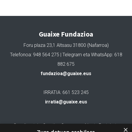
Guaixe Fundazioa
Foru plaza 23,1 Altsasu 31800 (Nafarroa)
Telefonoa: 948 564 275 | Telegram eta WhatsApp: 618
882 675
fundazioa@guaixe.eus
IRRATIA: 661 523 245
irratia@guaixe.eus
Gure lizentzia
: Creative Commons Aitortu Partekatu
×