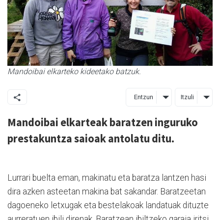
Mandoibai elkarteko kideetako batzuk.
Entzun
Itzuli
Mandoibai elkarteak baratzen inguruko
prestakuntza saioak antolatu ditu.
Lurrari buelta eman, makinatu eta baratza lantzen hasi
dira azken asteetan makina bat sakandar. Baratzeetan
dagoeneko letxugak eta bestelakoak landatuak dituzte
aurreratuen ibili direnak. Baratzean ibiltzeko garaia iritsi