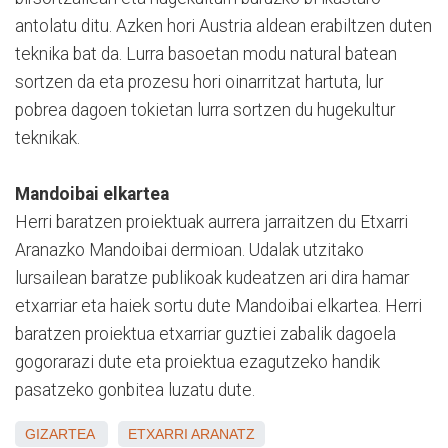
antolatu ditu. Azken hori Austria aldean erabiltzen duten
teknika bat da. Lurra basoetan modu natural batean
sortzen da eta prozesu hori oinarritzat hartuta, lur
pobrea dagoen tokietan lurra sortzen du hugekultur
teknikak.
Mandoibai elkartea
Herri baratzen proiektuak aurrera jarraitzen du Etxarri
Aranazko Mandoibai dermioan. Udalak utzitako
lursailean baratze publikoak kudeatzen ari dira hamar
etxarriar eta haiek sortu dute Mandoibai elkartea. Herri
baratzen proiektua etxarriar guztiei zabalik dagoela
gogorarazi dute eta proiektua ezagutzeko handik
pasatzeko gonbitea luzatu dute.
GIZARTEA
ETXARRI ARANATZ