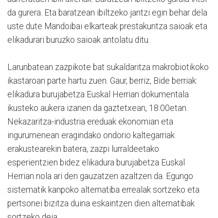
da gurera. Eta baratzean ibiltzeko jantzi egin behar dela
uste dute Mandoibai elkarteak prestakuntza saioak eta
elikadurari buruzko saioak antolatu ditu.
Larunbatean zazpikote bat sukaldaritza makrobiotikoko
ikastaroan parte hartu zuen. Gaur, berriz, Bide berriak:
elikadura burujabetza Euskal Herrian dokumentala
ikusteko aukera izanen da gaztetxean, 18:00etan.
Nekazaritza-industria ereduak ekonomian eta
ingurumenean eragindako ondorio kaltegarriak
erakustearekin batera, zazpi lurraldeetako
esperientzien bidez elikadura burujabetza Euskal
Herrian nola ari den gauzatzen azaltzen da. Egungo
sistematik kanpoko alternatiba errealak sortzeko eta
pertsonei bizitza duina eskaintzen dien alternatibak
sortzeko deia.