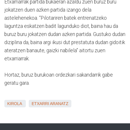
Etxarriarrak partida bukaeran azaldu zuen buruz buru
jokatzen duen azken partida izango dela
astelehenekoa. “Pilotariren batek entrenatzeko
laguntza eskatzen badit lagunduko diot, baina hau da
buruz buru jokatzen dudan azken partida. Gustuko dudan
diziplina da, baina argi ikusi dut prestatuta dudan gidoitik
ateratzen banaute, gaizki nabilela” aitortu zuen
etxarriarrak.
Hortaz, buruz burukoan ordezkari sakandarrik gabe
geratu gara.
KIROLA
ETXARRI ARANATZ