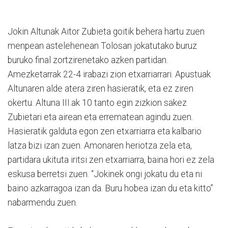
Jokin Altunak Aitor Zubieta goitik behera hartu zuen
menpean astelehenean Tolosan jokatutako buruz
buruko final zortzirenetako azken partidan.
Amezketarrak 22-4 irabazi zion etxarriarrari. Apustuak
Altunaren alde atera ziren hasieratik, eta ez ziren
okertu. Altuna III.ak 10 tanto egin zizkion sakez
Zubietari eta airean eta errematean agindu zuen.
Hasieratik galduta egon zen etxarriarra eta kalbario
latza bizi izan zuen. Amonaren heriotza zela eta,
partidara ukituta iritsi zen etxarriarra, baina hori ez zela
eskusa berretsi zuen. “Jokinek ongi jokatu du eta ni
baino azkarragoa izan da. Buru hobea izan du eta kitto”
nabarmendu zuen.