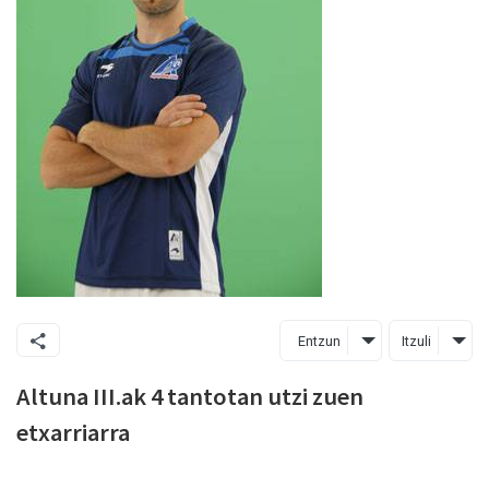
Entzun
Itzuli
Altuna III.ak 4 tantotan utzi zuen
etxarriarra