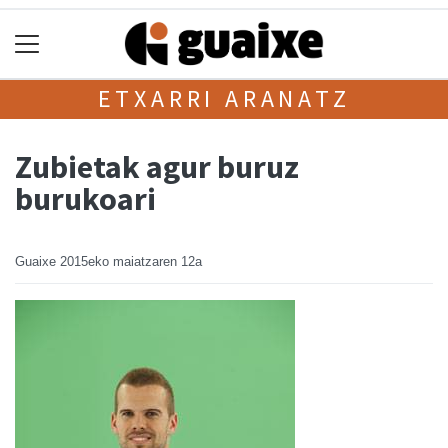
ETXARRI ARANATZ
Zubietak agur buruz
burukoari
Guaixe
2015eko maiatzaren 12a