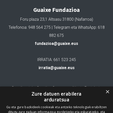
Guaixe Fundazioa
Foru plaza 23,1 Altsasu 31800 (Nafarroa)
Telefonoa: 948 564 275 | Telegram eta WhatsApp: 618
882 675
fundazioa@guaixe.eus
IRRATIA: 661 523 245
irratia@guaixe.eus
Gure lizentzia
: Creative Commons Aitortu Partekatu
×
Zure datuen erabilera
arduratsua
Codesyntaxek garatua
Gu eta gure bazkideek cookieak eta antzeko teknologiak erabiltzen
ditugu zure gailuan informazioa gordetzeko eta eskuratzeko, eta