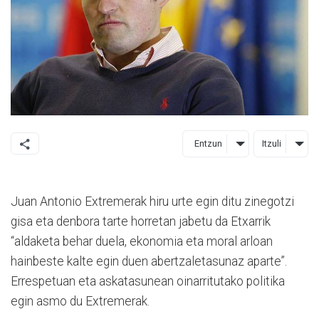
Entzun
Itzuli
Juan Antonio Extremerak hiru urte egin ditu zinegotzi
gisa eta denbora tarte horretan jabetu da Etxarrik
“aldaketa behar duela, ekonomia eta moral arloan
hainbeste kalte egin duen abertzaletasunaz aparte”.
Errespetuan eta askatasunean oinarritutako politika
egin asmo du Extremerak.