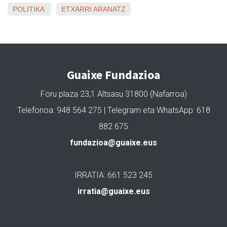
POLITIKA
ETXARRI ARANATZ
Guaixe Fundazioa
Foru plaza 23,1 Altsasu 31800 (Nafarroa)
Telefonoa: 948 564 275 | Telegram eta WhatsApp: 618
882 675
fundazioa@guaixe.eus
IRRATIA: 661 523 245
irratia@guaixe.eus