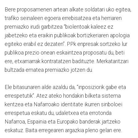
Bere proposamenen artean alkate soldatari uko egitea,
trafiko seinaleen egoera errebisatzea eta herriaren
premiazko irudi garbitzea “biolentoak kaleez ez
jabetzeko eta eraikin publikoak bortizkeriaren apologia
egiteko erabil ez dezaten”. PPk enpresak sortzeko lur
publikoa prezio onean eskaintzea proposatu du, beti
ere, etxarriarrak kontratatzen badituzte. Merkataritzari
bultzada ematea premiazko jotzen du.
Ele bitasunaren alde azaldu da, “inposiziorik gabe eta
errespetutik”. Atez ateko hondakin bilketa sistema
kentzea eta Nafarroako identitate ikurren sinboloei
errespetua eskatu du, udaletxea eta errotonda
Nafarroa, Espainia eta Europako banderak jartzeko
eskatuz. Baita erregearen argazkia pleno gelan ere.