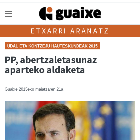
ETXARRI ARANATZ
UDAL ETA KONTZEJU HAUTESKUNDEAK 2015
PP, abertzaletasunaz
aparteko aldaketa
Guaixe
2015eko maiatzaren 21a