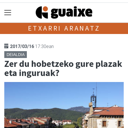
ETXARRI ARANATZ
2017/03/16
17:30ean
DEIALDIA
Zer du hobetzeko gure plazak
eta inguruak?