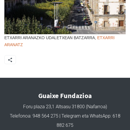
ETXARRI ARANAZKO UDALETXEAN BATZARRA,
ETXARRI
ARANATZ
Guaixe Fundazioa
Foru plaza 23,1 Altsasu 31800 (Nafarroa)
Telefonoa: 948 564 275 | Telegram eta WhatsApp: 618
882 675