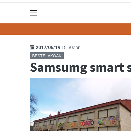
2017/06/19
18:30ean
BESTELAKOAK
Samsumg smart s