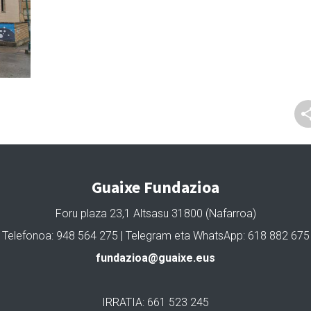
Guaixe Fundazioa
Foru plaza 23,1 Altsasu 31800 (Nafarroa)
Telefonoa: 948 564 275 | Telegram eta WhatsApp: 618 882 675
fundazioa@guaixe.eus
IRRATIA: 661 523 245