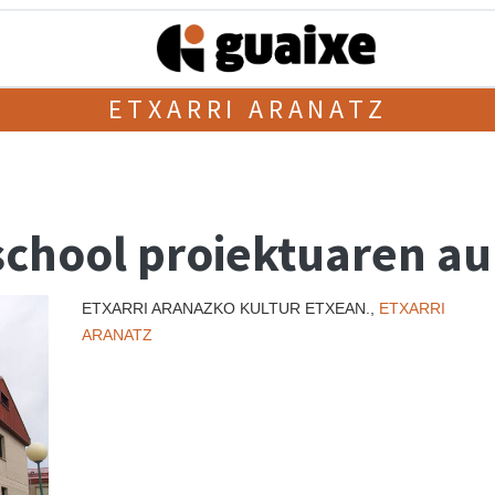
ETXARRI ARANATZ
chool proiektuaren a
ETXARRI ARANAZKO KULTUR ETXEAN.,
ETXARRI
ARANATZ