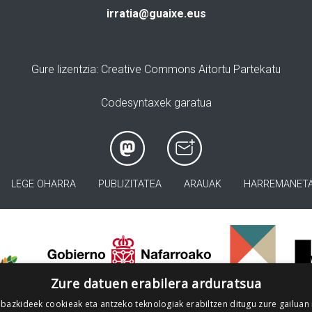
irratia@guaixe.eus
Gure lizentzia
: Creative Commons Aitortu Partekatu
Codesyntaxek garatua
LEGE OHARRA
PUBLIZITATEA
ARAUAK
HARREMANET
>
Zure datuen erabilera arduratsua
 bazkideek cookieak eta antzeko teknologiak erabiltzen ditugu zure gailuan