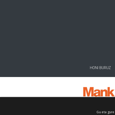
HONI BURUZ
Gu eta gure