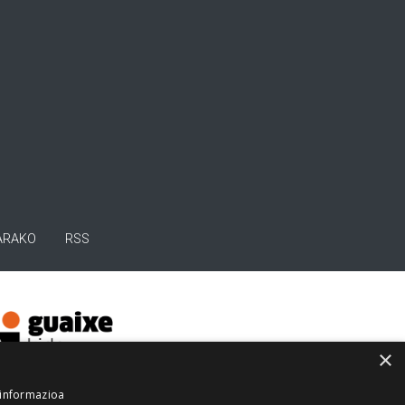
ARAKO
RSS
×
 informazioa