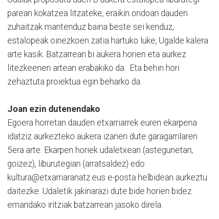
parean kokatzea litzateke, eraikin ondoan dauden
zuhaitzak mantenduz baina beste sei kenduz,
estalopeak oinezkoen zatia hartuko luke, Ugalde kalera
arte kasik. Batzarrean bi aukera horien eta aurkez
litezkeenen artean erabakiko da. Eta behin hori
zehaztuta proiektua egin beharko da.
Joan ezin dutenendako
Egoera horretan dauden etxarriarrek euren ekarpena
idatziz aurkezteko aukera izanen dute garagarrilaren
5era arte. Ekarpen horiek udaletxean (astegunetan,
goizez), liburutegian (arratsaldez) edo
kultura@etxarriaranatz.eus e-posta helbidean aurkeztu
daitezke. Udaletik jakinarazi dute bide horien bidez
emandako iritziak batzarrean jasoko direla.