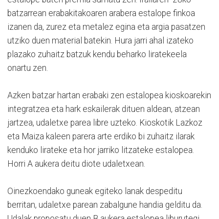
batzarrean erabakitakoaren arabera estalope finkoa
izanen da, zurez eta metalez egina eta argia pasatzen
utziko duen material batekin. Hura jarri ahal izateko
plazako zuhaitz batzuk kendu beharko liratekeela
onartu zen.
Azken batzar hartan erabaki zen estalopea kioskoarekin
integratzea eta hark eskailerak dituen aldean, atzean
jartzea, udaletxe parea libre uzteko. Kioskotik Lazkoz
eta Maiza kaleen parera arte erdiko bi zuhaitz ilarak
kenduko lirateke eta hor jarriko litzateke estalopea.
Horri A aukera deitu diote udaletxean.
Oinezkoendako guneak egiteko lanak despeditu
berritan, udaletxe parean zabalgune handia gelditu da.
Udalak proposatu duen B aukera estalopea liburutegi