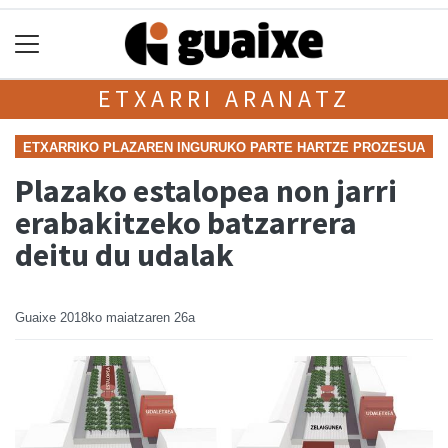
ETXARRI ARANATZ
ETXARRIKO PLAZAREN INGURUKO PARTE HARTZE PROZESUA
Plazako estalopea non jarri
erabakitzeko batzarrera
deitu du udalak
Guaixe
2018ko maiatzaren 26a