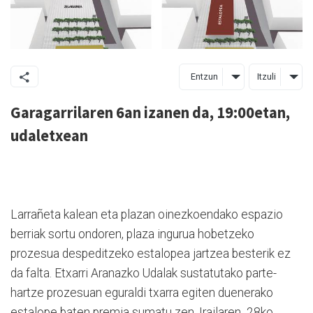
Entzun
Itzuli
Garagarrilaren 6an izanen da, 19:00etan,
udaletxean
Larrañeta kalean eta plazan oinezkoendako espazio
berriak sortu ondoren, plaza ingurua hobetzeko
prozesua despeditzeko estalopea jartzea besterik ez
da falta. Etxarri Aranazko Udalak sustatutako parte-
hartze prozesuan eguraldi txarra egiten duenerako
estalope baten premia sumatu zen. Irailaren 28ko