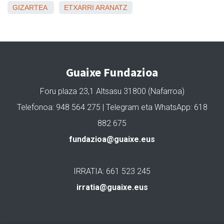
GIZARTEA
ETXARRI ARANATZ
Guaixe Fundazioa
Foru plaza 23,1 Altsasu 31800 (Nafarroa)
Telefonoa: 948 564 275 | Telegram eta WhatsApp: 618
882 675
fundazioa@guaixe.eus
IRRATIA: 661 523 245
irratia@guaixe.eus