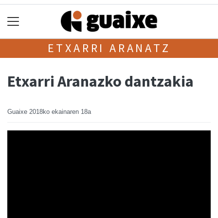
ETXARRI ARANATZ
Etxarri Aranazko dantzakia
Guaixe
2018ko ekainaren 18a