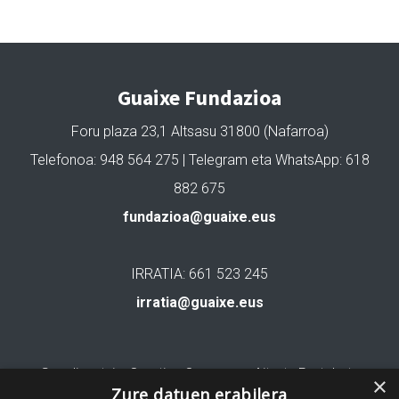
Guaixe Fundazioa
Foru plaza 23,1 Altsasu 31800 (Nafarroa)
Telefonoa: 948 564 275 | Telegram eta WhatsApp: 618
882 675
fundazioa@guaixe.eus
IRRATIA: 661 523 245
irratia@guaixe.eus
Gure lizentzia
: Creative Commons Aitortu Partekatu
×
Zure datuen erabilera