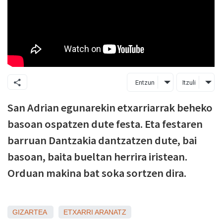
Entzun
Itzuli
San Adrian egunarekin etxarriarrak beheko
basoan ospatzen dute festa. Eta festaren
barruan Dantzakia dantzatzen dute, bai
basoan, baita bueltan herrira iristean.
Orduan makina bat soka sortzen dira.
GIZARTEA
ETXARRI ARANATZ