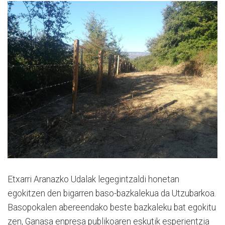
Etxarri Aranazko Udalak legegintzaldi honetan
egokitzen den bigarren baso-bazkalekua da Utzubarkoa.
Basopokalen abereendako beste bazkaleku bat egokitu
zen, Ganasa enpresa publikoaren eskutik esperientzia