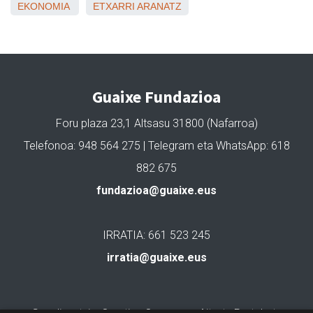
EKONOMIA
ETXARRI ARANATZ
Guaixe Fundazioa
Foru plaza 23,1 Altsasu 31800 (Nafarroa)
Telefonoa: 948 564 275 | Telegram eta WhatsApp: 618
882 675
fundazioa@guaixe.eus
IRRATIA: 661 523 245
irratia@guaixe.eus