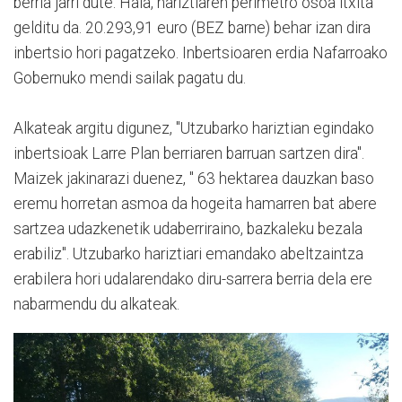
berria jarri dute. Hala, hariztiaren perimetro osoa itxita
gelditu da. 20.293,91 euro (BEZ barne) behar izan dira
inbertsio hori pagatzeko. Inbertsioaren erdia Nafarroako
Gobernuko mendi sailak pagatu du.
Alkateak argitu digunez, "Utzubarko hariztian egindako
inbertsioak Larre Plan berriaren barruan sartzen dira".
Maizek jakinarazi duenez, " 63 hektarea dauzkan baso
eremu horretan asmoa da hogeita hamarren bat abere
sartzea udazkenetik udaberriraino, bazkaleku bezala
erabiliz". Utzubarko hariztiari emandako abeltzaintza
erabilera hori udalarendako diru-sarrera berria dela ere
nabarmendu du alkateak.