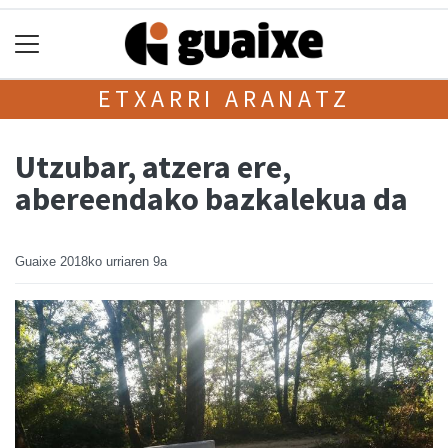
ETXARRI ARANATZ
Utzubar, atzera ere,
abereendako bazkalekua da
Guaixe
2018ko urriaren 9a