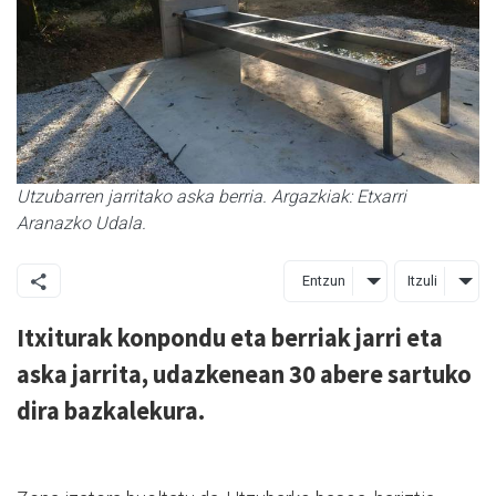
Utzubarren jarritako aska berria. Argazkiak: Etxarri
Aranazko Udala.
Entzun
Itzuli
Itxiturak konpondu eta berriak jarri eta
aska jarrita, udazkenean 30 abere sartuko
dira bazkalekura.