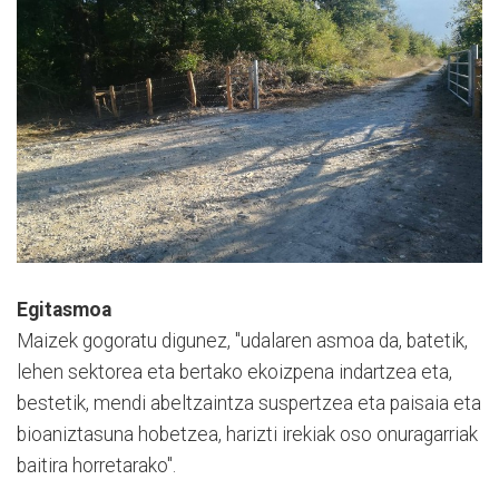
Egitasmoa
Maizek gogoratu digunez, "udalaren asmoa da, batetik,
lehen sektorea eta bertako ekoizpena indartzea eta,
bestetik, mendi abeltzaintza suspertzea eta paisaia eta
bioaniztasuna hobetzea, harizti irekiak oso onuragarriak
baitira horretarako".