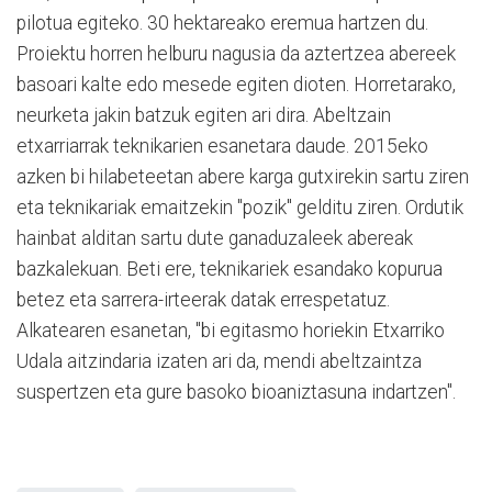
pilotua egiteko. 30 hektareako eremua hartzen du.
Proiektu horren helburu nagusia da aztertzea abereek
basoari kalte edo mesede egiten dioten. Horretarako,
neurketa jakin batzuk egiten ari dira. Abeltzain
etxarriarrak teknikarien esanetara daude. 2015eko
azken bi hilabeteetan abere karga gutxirekin sartu ziren
eta teknikariak emaitzekin "pozik" gelditu ziren. Ordutik
hainbat alditan sartu dute ganaduzaleek abereak
bazkalekuan. Beti ere, teknikariek esandako kopurua
betez eta sarrera-irteerak datak errespetatuz.
Alkatearen esanetan, "bi egitasmo horiekin Etxarriko
Udala aitzindaria izaten ari da, mendi abeltzaintza
suspertzen eta gure basoko bioaniztasuna indartzen".