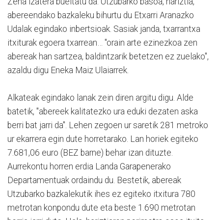
Zena izatera bueltatu da. Utzubarko basoa, hariztia,
abereendako bazkaleku bihurtu du Etxarri Aranazko
Udalak egindako inbertsioak. Sasiak janda, txarrantxa
itxiturak egoera txarrean… "orain arte ezinezkoa zen
abereak han sartzea, baldintzarik betetzen ez zuelako",
azaldu digu Eneka Maiz Ulaiarrek.
Alkateak egindako lanak zein diren argitu digu. Alde
batetik, "abereek kalitatezko ura eduki dezaten aska
berri bat jarri da". Lehen zegoen ur saretik 281 metroko
ur ekarrera egin dute horretarako. Lan horiek egiteko
7.681,06 euro (BEZ barne) behar izan dituzte.
Aurrekontu horren erdia Landa Garapenerako
Departamentuak ordaindu du. Bestetik, abereak
Utzubarko bazkalekutik ihes ez egiteko itxitura 780
metrotan konpondu dute eta beste 1.690 metrotan