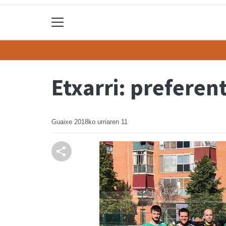
Etxarri: preferen
Guaixe
2018ko urriaren 11