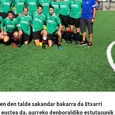
en den talde sakandar bakarra da Etxarri
i eustea da, aurreko denboraldiko estutasunik