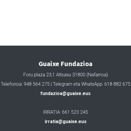
Guaixe Fundazioa
Foru plaza 23,1 Altsasu 31800 (Nafarroa)
Telefonoa: 948 564 275 | Telegram eta WhatsApp: 618 882 675
fundazioa@guaixe.eus
IRRATIA: 661 523 245
irratia@guaixe.eus