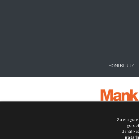
HONI BURUZ
Gu eta gure
gordet
identifika
iragark