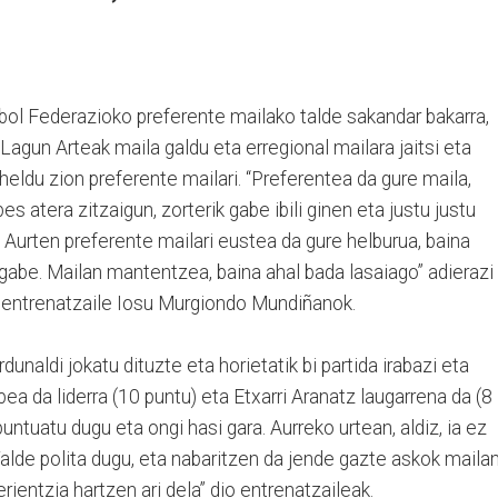
bol Federazioko preferente mailako talde sakandar bakarra,
agun Arteak maila galdu eta erregional mailara jaitsi eta
 heldu zion preferente mailari. “Preferentea da gure maila,
s atera zitzaigun, zorterik gabe ibili ginen eta justu justu
 Aurten preferente mailari eustea da gure helburua, baina
gabe. Mailan mantentzea, baina ahal bada lasaiago” adierazi
o entrenatzaile Iosu Murgiondo Mundiñanok.
dunaldi jokatu dituzte eta horietatik bi partida irabazi eta
pea da liderra (10 puntu) eta Etxarri Aranatz laugarrena da (8
puntuatu dugu eta ongi hasi gara. Aurreko urtean, aldiz, ia ez
Talde polita dugu, eta nabaritzen da jende gazte askok maila
rientzia hartzen ari dela” dio entrenatzaileak.