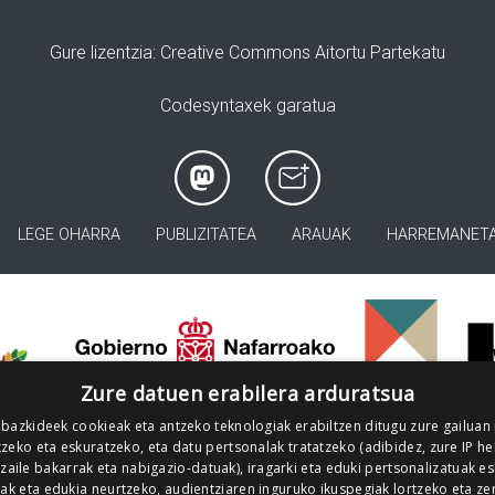
Gure lizentzia
: Creative Commons Aitortu Partekatu
Codesyntaxek garatua
LEGE OHARRA
PUBLIZITATEA
ARAUAK
HARREMANET
>
Zure datuen erabilera arduratsua
 bazkideek cookieak eta antzeko teknologiak erabiltzen ditugu zure gailuan
zeko eta eskuratzeko, eta datu pertsonalak tratatzeko (adibidez, zure IP he
tzaile bakarrak eta nabigazio-datuak), iragarki eta eduki pertsonalizatuak e
iak eta edukia neurtzeko, audientziaren inguruko ikuspegiak lortzeko eta ze