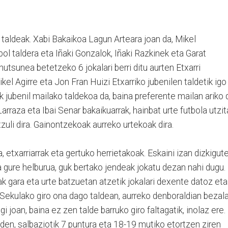
u taldeak. Xabi Bakaikoa Lagun Arteara joan da, Mikel
ol taldera eta Iñaki Gonzalok, Iñaki Razkinek eta Garat
hutsunea betetzeko 6 jokalari berri ditu aurten Etxarri
ikel Agirre eta Jon Fran Huizi Etxarriko jubenilen taldetik igo
dik jubenil mailako taldekoa da, baina preferente mailan ariko 
arraza eta Ibai Senar bakaikuarrak, hainbat urte futbola utzit
tzuli dira. Gainontzekoak aurreko urtekoak dira.
 etxarriarrak eta gertuko herrietakoak. Eskaini izan dizkigut
da gure helburua, guk bertako jendeak jokatu dezan nahi dugu.
ak gara eta urte batzuetan atzetik jokalari dexente datoz eta
Sekulako giro ona dago taldean, aurreko denboraldian bezala
 joan, baina ez zen talde barruko giro faltagatik, inolaz ere.
n, salbaziotik 7 puntura eta 18-19 mutiko etortzen ziren