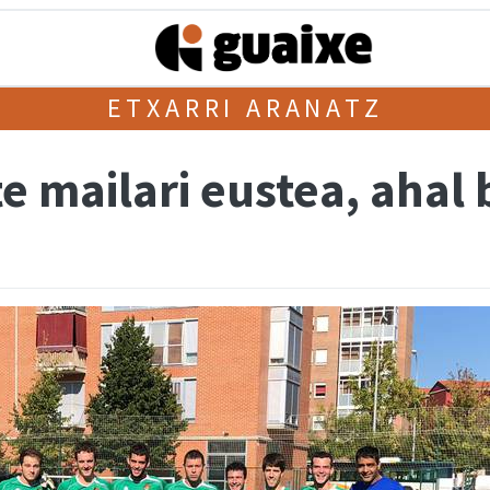
ETXARRI ARANATZ
te mailari eustea, ahal