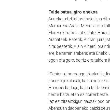
Talde batua, giro onekoa
Aurreko urtetik bost baja izan dit
Martiarena Aralar Mendi areto futb
Floresek futbola utzi dute. Haien 
Aranatzek. Batetik, Aimar Ijurra, M
dira; bestetik, Alain Alberdi orain
ere, beharren arabera; eta Eneko L
egon eta gero, berriz ere taldera i
“Gehienak hemengo jokalariak dira,
Iruñeko jokalariak, baina hori ez 
Harrobia badugu, baina talde txiki
beste batzuetan ez horrenbeste. 
Iaz ez zitzaizkigun gauzak oso ongi
Abenduan dagoeneko gaizki geunde