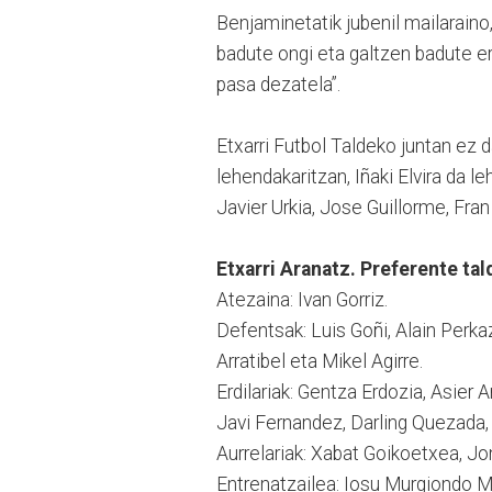
Benjaminetatik jubenil mailaraino,
badute ongi eta galtzen badute ere
pasa dezatela”.
Etxarri Futbol Taldeko juntan ez d
lehendakaritzan, Iñaki Elvira da l
Javier Urkia, Jose Guillorme, Fra
Etxarri Aranatz. Preferente ta
Atezaina: Ivan Gorriz.
Defentsak: Luis Goñi, Alain Perkaz
Arratibel eta Mikel Agirre.
Erdilariak: Gentza Erdozia, Asier Ar
Javi Fernandez, Darling Quezada, 
Aurrelariak: Xabat Goikoetxea, Jon
Entrenatzailea: Iosu Murgiondo 