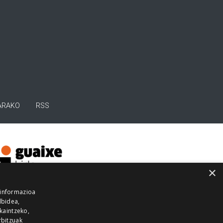
ARAKO
RSS
×
 informazioa
lbidea,
skaintzeko,
rbitzuak