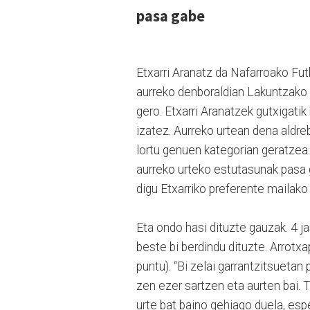
pasa gabe
Etxarri Aranatz da Nafarroako Fut
aurreko denboraldian Lakuntzako L
gero. Etxarri Aranatzek gutxigatik
izatez. Aurreko urtean dena aldrebe
lortu genuen kategorian geratzea.
aurreko urteko estutasunak pasa 
digu Etxarriko preferente mailak
Eta ondo hasi dituzte gauzak. 4 jar
beste bi berdindu dituzte. Arrotxa
puntu). “Bi zelai garrantzitsuetan 
zen ezer sartzen eta aurten bai. 
urte bat baino gehiago duela, espe