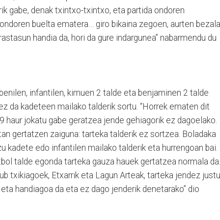
ik gabe, denak txintxo-txintxo, eta partida ondoren
ondoren buelta ematera… giro bikaina zegoen, aurten bezala
rastasun handia da, hori da gure indargunea” nabarmendu du
benilen, infantilen, kimuen 2 talde eta benjaminen 2 talde
 ez da kadeteen mailako talderik sortu. “Horrek ematen dit
9 haur jokatu gabe geratzea jende gehiagorik ez dagoelako.
etan gertatzen zaiguna: tarteka talderik ez sortzea. Boladaka
u kadete edo infantilen mailako talderik eta hurrengoan bai.
utbol talde egonda tarteka gauza hauek gertatzea normala da
ub txikiagoek, Etxarrik eta Lagun Arteak, tarteka jendez just
oz eta handiagoa da eta ez dago jenderik denetarako” dio