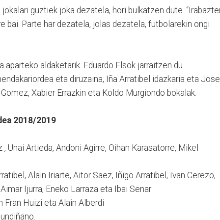
 jokalari guztiek joka dezatela, hori bulkatzen dute. “Irabazte
 bai. Parte har dezatela, jolas dezatela, futbolarekin ongi
a aparteko aldaketarik. Eduardo Elsok jarraitzen du
ehendakariordea eta diruzaina, Iña Arratibel idazkaria eta Jose
n Gomez, Xabier Errazkin eta Koldo Murgiondo bokalak.
ldea 2018/2019
 , Unai Artieda, Andoni Agirre, Oihan Karasatorre, Mikel
ratibel, Alain Iriarte, Aitor Saez, Iñigo Arratibel, Ivan Cerezo,
Aimar Ijurra, Eneko Larraza eta Ibai Senar
 Fran Huizi eta Alain Alberdi
Mundiñano.