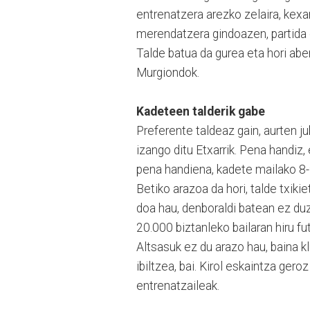
entrenatzera arezko zelaira, kexar
merendatzera gindoazen, partida 
Talde batua da gurea eta hori abe
Murgiondok.
Kadeteen talderik gabe
Preferente taldeaz gain, aurten ju
izango ditu Etxarrik. Pena handiz,
pena handiena, kadete mailako 8-
Betiko arazoa da hori, talde txiki
doa hau, denboraldi batean ez duz
20.000 biztanleko bailaran hiru f
Altsasuk ez du arazo hau, baina kl
ibiltzea, bai. Kirol eskaintza ger
entrenatzaileak.