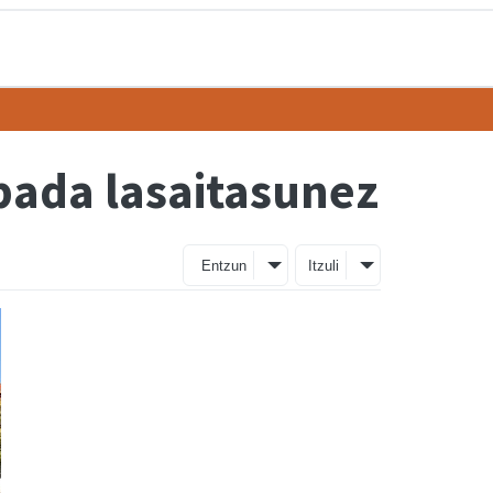
 bada lasaitasunez
Entzun
Itzuli