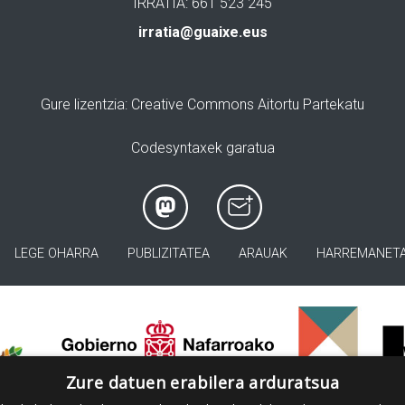
IRRATIA: 661 523 245
irratia@guaixe.eus
Gure lizentzia
: Creative Commons Aitortu Partekatu
Codesyntaxek garatua
LEGE OHARRA
PUBLIZITATEA
ARAUAK
HARREMANET
>
Zure datuen erabilera arduratsua