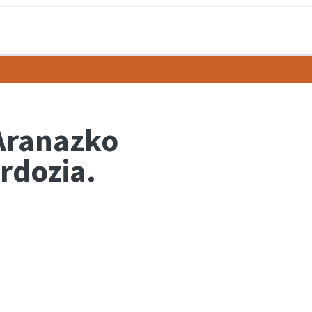
 Aranazko
Erdozia.