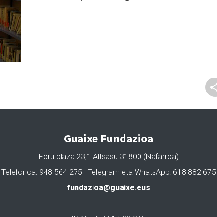
Guaixe Fundazioa
Foru plaza 23,1 Altsasu 31800 (Nafarroa)
Telefonoa: 948 564 275 | Telegram eta WhatsApp: 618 882 675
fundazioa@guaixe.eus