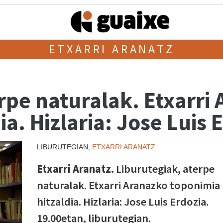
ETXARRI ARANATZ
rpe naturalak. Etxarri
a. Hizlaria: Jose Luis 
LIBURUTEGIAN,
ETXARRI ARANATZ
Etxarri Aranatz.
Liburutegiak, aterpe
naturalak. Etxarri Aranazko toponimia
hitzaldia. Hizlaria: Jose Luis Erdozia.
19.00etan, liburutegian.