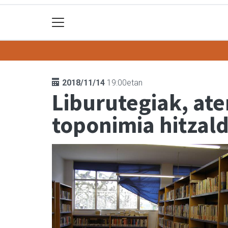
2018/11/14
19:00etan
Liburutegiak, ate
toponimia hitzaldi