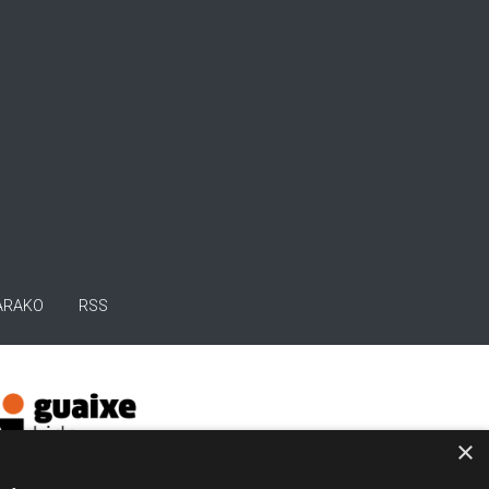
ARAKO
RSS
×