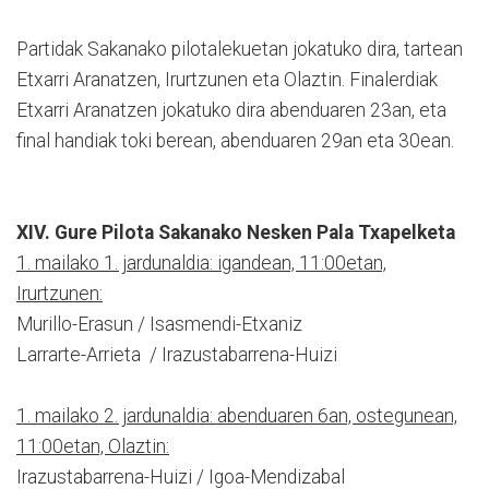
Partidak Sakanako pilotalekuetan jokatuko dira, tartean
Etxarri Aranatzen, Irurtzunen eta Olaztin. Finalerdiak
Etxarri Aranatzen jokatuko dira abenduaren 23an, eta
final handiak toki berean, abenduaren 29an eta 30ean.
XIV. Gure Pilota Sakanako Nesken Pala Txapelketa
1. mailako 1. jardunaldia: igandean, 11:00etan,
Irurtzunen:
Murillo-Erasun / Isasmendi-Etxaniz
Larrarte-Arrieta / Irazustabarrena-Huizi
1. mailako 2. jardunaldia: abenduaren 6an, ostegunean,
11:00etan, Olaztin:
Irazustabarrena-Huizi / Igoa-Mendizabal