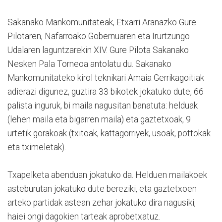
Sakanako Mankomunitateak, Etxarri Aranazko Gure
Pilotaren, Nafarroako Gobernuaren eta Irurtzungo
Udalaren laguntzarekin XIV. Gure Pilota Sakanako
Nesken Pala Torneoa antolatu du. Sakanako
Mankomunitateko kirol teknikari Amaia Gerrikagoitiak
adierazi digunez, guztira 33 bikotek jokatuko dute, 66
palista inguruk, bi maila nagusitan banatuta: helduak
(lehen maila eta bigarren maila) eta gaztetxoak, 9
urtetik gorakoak (txitoak, kattagorriyek, usoak, pottokak
eta tximeletak).
Txapelketa abenduan jokatuko da. Helduen mailakoek
asteburutan jokatuko dute bereziki, eta gaztetxoen
arteko partidak astean zehar jokatuko dira nagusiki,
haiei ongi dagokien tarteak aprobetxatuz.