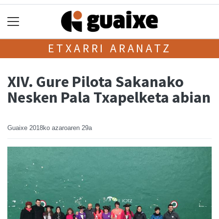
ETXARRI ARANATZ
XIV. Gure Pilota Sakanako
Nesken Pala Txapelketa abian
Guaixe
2018ko azaroaren 29a