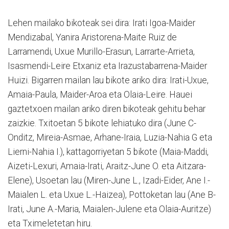
Lehen mailako bikoteak sei dira: Irati Igoa-Maider
Mendizabal, Yanira Aristorena-Maite Ruiz de
Larramendi, Uxue Murillo-Erasun, Larrarte-Arrieta,
Isasmendi-Leire Etxaniz eta Irazustabarrena-Maider
Huizi. Bigarren mailan lau bikote ariko dira: Irati-Uxue,
Amaia-Paula, Maider-Aroa eta Olaia-Leire. Hauei
gaztetxoen mailan ariko diren bikoteak gehitu behar
zaizkie. Txitoetan 5 bikote lehiatuko dira (June C-
Onditz, Mireia-Asmae, Arhane-Iraia, Luzia-Nahia G eta
Lierni-Nahia I.), kattagorriyetan 5 bikote (Maia-Maddi,
Aizeti-Lexuri, Amaia-Irati, Araitz-June O. eta Aitzara-
Elene), Usoetan lau (Miren-June L., Izadi-Eider, Ane I.-
Maialen L. eta Uxue L.-Haizea), Pottoketan lau (Ane B-
Irati, June A.-Maria, Maialen-Julene eta Olaia-Auritze)
eta Tximeletetan hiru.