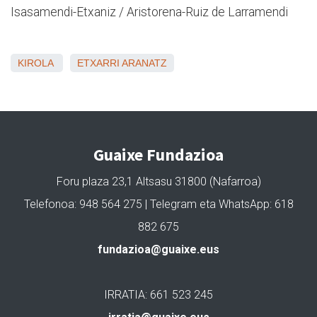
Isasamendi-Etxaniz / Aristorena-Ruiz de Larramendi
KIROLA
ETXARRI ARANATZ
Guaixe Fundazioa
Foru plaza 23,1 Altsasu 31800 (Nafarroa)
Telefonoa: 948 564 275 | Telegram eta WhatsApp: 618
882 675
fundazioa@guaixe.eus
IRRATIA: 661 523 245