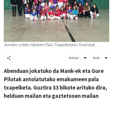
Aurreko urteko Nesken Pala Txapelketako finalistak.
Entzun
Itzuli
Abenduan jokatuko da Mank-ek eta Gure
Pilotak antolatutako emakumeen pala
txapelketa. Guztira 33 bikote arituko dira,
helduen mailan eta gaztetxoen mailan