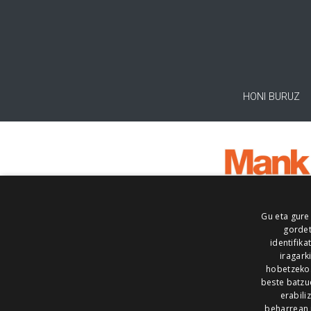
HONI BURUZ
Gu eta gure
gordet
identifika
iragark
hobetzeko
beste batzu
erabili
beharrean 