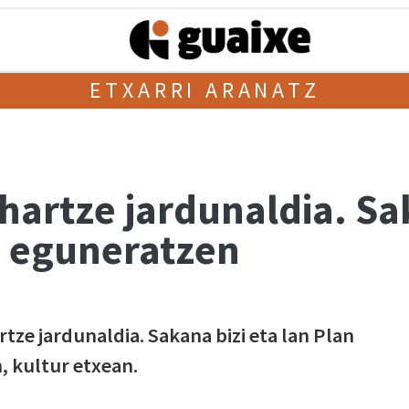
ETXARRI ARANATZ
hartze jardunaldia. Sak
a eguneratzen
rtze jardunaldia. Sakana bizi eta lan Plan
, kultur etxean.