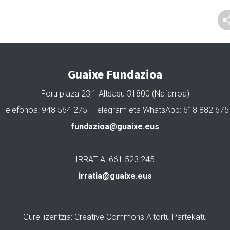
Guaixe Fundazioa
Foru plaza 23,1 Altsasu 31800 (Nafarroa)
Telefonoa: 948 564 275 | Telegram eta WhatsApp: 618 882 675
fundazioa@guaixe.eus
IRRATIA: 661 523 245
irratia@guaixe.eus
Gure lizentzia
: Creative Commons Aitortu Partekatu