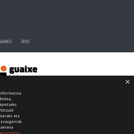
ARAKO
RSS
×
 informazioa
lbidea,
skaintzeko,
rbitzuak
etarako eta
 ezaugarriak
 baimena
zu
Iragarkien