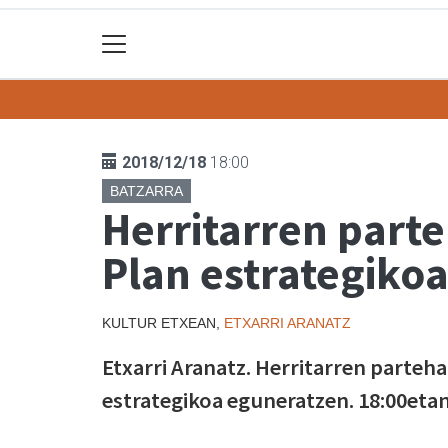
2018/12/18
18:00
BATZARRA
Herritarren parte
Plan estrategiko
KULTUR ETXEAN,
ETXARRI ARANATZ
Etxarri Aranatz. Herritarren parteha
estrategikoa eguneratzen. 18:00etan