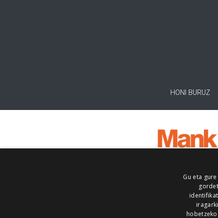
HONI BURUZ
Gu eta gure
gordet
identifika
iragark
hobetzeko