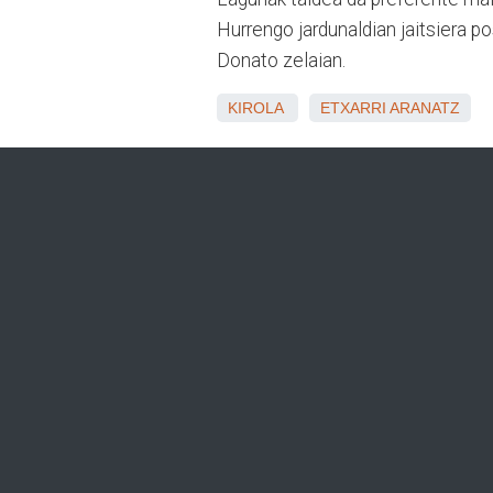
Hurrengo jardunaldian jaitsiera 
Donato zelaian.
KIROLA
ETXARRI ARANATZ