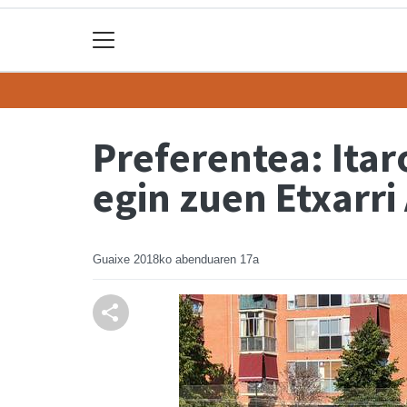
Preferentea: Ita
egin zuen Etxarri
Guaixe
2018ko abenduaren 17a