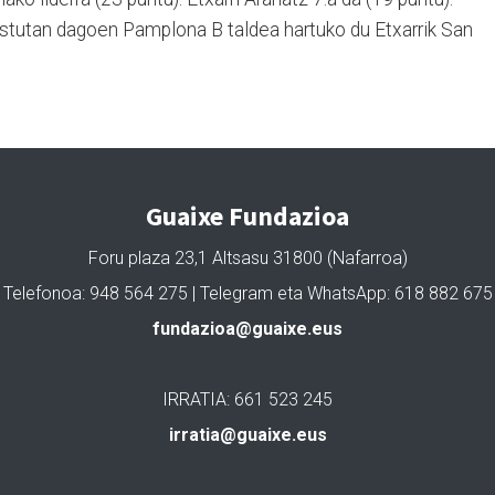
postutan dagoen Pamplona B taldea hartuko du Etxarrik San
Guaixe Fundazioa
Foru plaza 23,1 Altsasu 31800 (Nafarroa)
Telefonoa: 948 564 275 | Telegram eta WhatsApp: 618 882 675
fundazioa@guaixe.eus
IRRATIA: 661 523 245
irratia@guaixe.eus