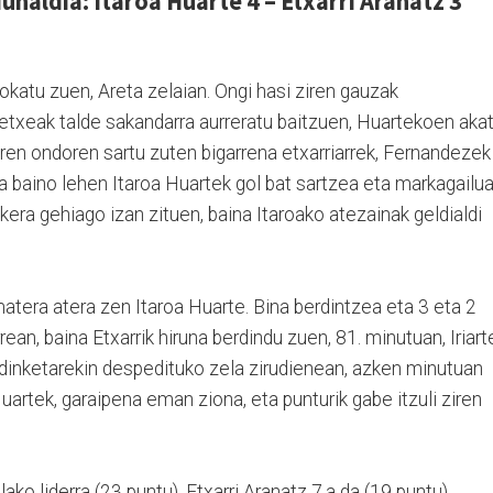
unaldia: Itaroa Huarte 4 – Etxarri Aranatz 3
jokatu zuen, Areta zelaian. Ongi hasi ziren gauzak
oetxeak talde sakandarra aurreratu baitzuen, Huartekoen aka
taren ondoren sartu zuten bigarrena etxarriarrek, Fernandezek
a baino lehen Itaroa Huartek gol bat sartzea eta markagailu
ukera gehiago izan zituen, baina Itaroako atezainak geldialdi
matera atera zen Itaroa Huarte. Bina berdintzea eta 3 eta 2
rean, baina Etxarrik hiruna berdindu zuen, 81. minutuan, Iriart
erdinketarekin despedituko zela zirudienean, azken minutuan
uartek, garaipena eman ziona, eta punturik gabe itzuli ziren
ko liderra (23 puntu). Etxarri Aranatz 7.a da (19 puntu).