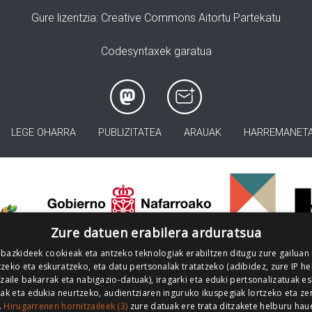
Gure lizentzia
: Creative Commons Aitortu Partekatu
Codesyntaxek garatua
LEGE OHARRA
PUBLIZITATEA
ARAUAK
HARREMANET
>
Zure datuen erabilera arduratsua
 bazkideek cookieak eta antzeko teknologiak erabiltzen ditugu zure gailuan
zeko eta eskuratzeko, eta datu pertsonalak tratatzeko (adibidez, zure IP he
tzaile bakarrak eta nabigazio-datuak), iragarki eta eduki pertsonalizatuak e
iak eta edukia neurtzeko, audientziaren inguruko ikuspegiak lortzeko eta ze
.
Hirugarrenen hornitzaileek (3)
zure datuak ere trata ditzakete helburu hau