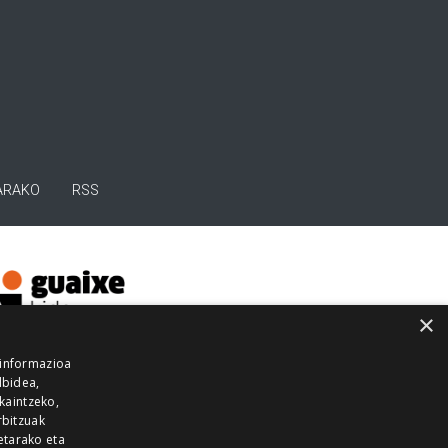
ARAKO
RSS
×
 informazioa
lbidea,
skaintzeko,
rbitzuak
etarako eta