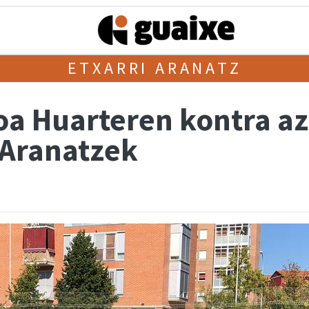
ETXARRI ARANATZ
roa Huarteren kontra a
 Aranatzek