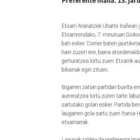
Preferente maila. 13. jard
Etxarri Aranatzek Uharte Iruñean 
Etxarrirendako, 7. minutuan Goik
bati esker. Corner baten jaurtike
hain zuzen ere, baina atsedenaldi
gerturatzea lortu zuen. Etxarrik a
bikainak egin zituen.
Bigarren zatian partidari buelta e
aurreratzea lortu zuten tarte labur
sartutako golari esker. Partida b
laugarren gola sartu zuen Itaroa H
etxarriarrak.
Lagunak taldea da preferente maila