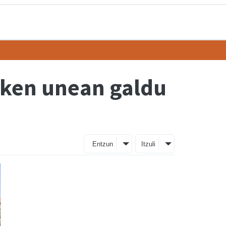
zken unean galdu
Entzun
Itzuli