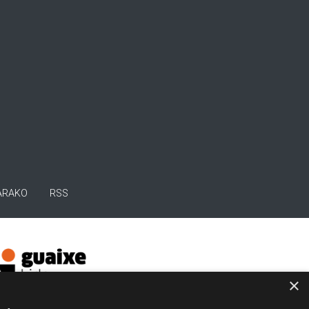
ARAKO
RSS
×