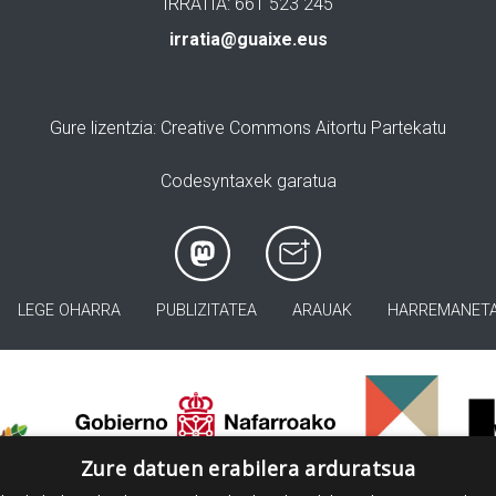
IRRATIA: 661 523 245
irratia@guaixe.eus
Gure lizentzia
: Creative Commons Aitortu Partekatu
Codesyntaxek garatua
LEGE OHARRA
PUBLIZITATEA
ARAUAK
HARREMANET
>
Zure datuen erabilera arduratsua