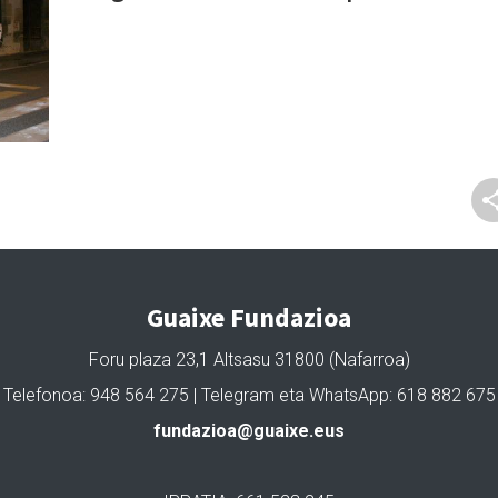
Guaixe Fundazioa
Foru plaza 23,1 Altsasu 31800 (Nafarroa)
Telefonoa: 948 564 275 | Telegram eta WhatsApp: 618 882 675
fundazioa@guaixe.eus