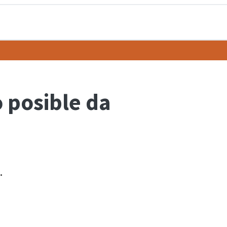
o posible da
.