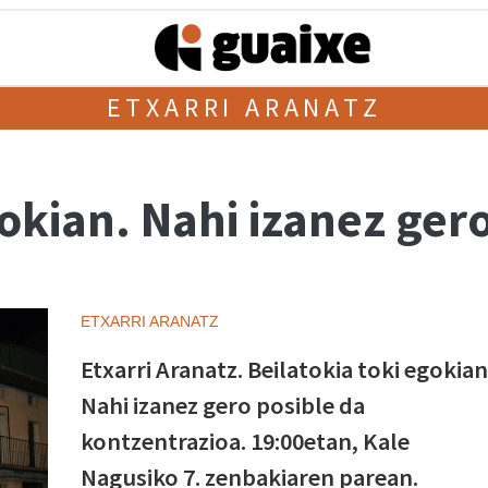
ETXARRI ARANATZ
gokian. Nahi izanez ger
ETXARRI ARANATZ
Etxarri Aranatz. Beilatokia toki egokian
Nahi izanez gero posible da
kontzentrazioa. 19:00etan, Kale
Nagusiko 7. zenbakiaren parean.