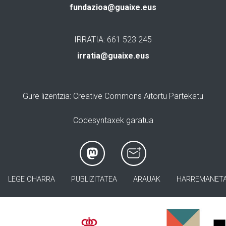
fundazioa@guaixe.eus
IRRATIA: 661 523 245
irratia@guaixe.eus
Gure lizentzia
: Creative Commons Aitortu Partekatu
Codesyntaxek garatua
LEGE OHARRA
PUBLIZITATEA
ARAUAK
HARREMANET