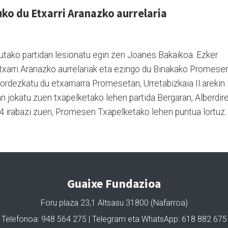
ko du Etxarri Aranazko aurrelaria
tako partidan lesionatu egin zen Joanes Bakaikoa. Ezker
txarri Aranazko aurrelariak eta ezingo du Binakako Promese
ordezkatu du etxarriarra Promesetan, Urretabizkaia II.arekin
an jokatu zuen txapelketako lehen partida Bergaran, Alberdir
14 irabazi zuen, Promesen Txapelketako lehen puntua lortuz.
Guaixe Fundazioa
Foru plaza 23,1 Altsasu 31800 (Nafarroa)
Telefonoa: 948 564 275 | Telegram eta WhatsApp: 618 882 675