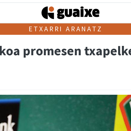
ETXARRI ARANATZ
koa promesen txapelke