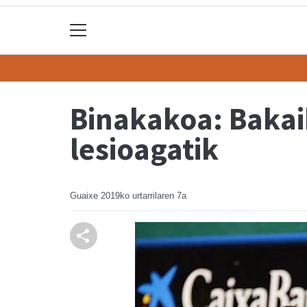
Binakakoa: Bakai
lesioagatik
Guaixe
2019ko urtarrilaren 7a