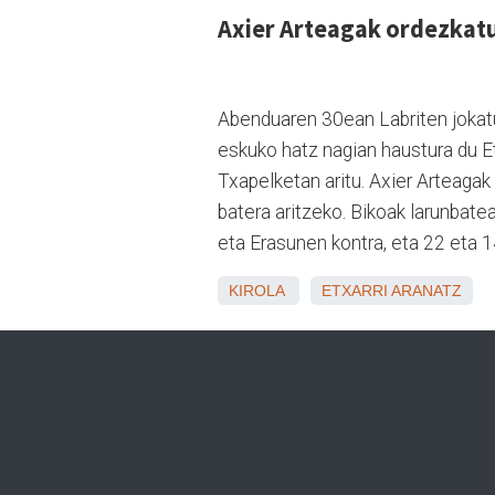
Axier Arteagak ordezkatu
Abenduaren 30ean Labriten jokatu
eskuko hatz nagian haustura du E
Txapelketan aritu. Axier Arteagak 
batera aritzeko. Bikoak larunbate
eta Erasunen kontra, eta 22 eta 
KIROLA
ETXARRI ARANATZ