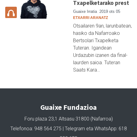
Txapelketarako prest
Guaixe Irratia
2019 ots 05
ETXARRI ARANATZ
Otsailaren 9an, larunbatean,
hasiko da Nafarroako
Bertsolari Txapelketa
Tuteran. Igandean
Urdazubin izanen da final-
laurden saioa. Tuteran
Saats Kara…
Guaixe Fundazioa
Foru plaza 23,1 Altsasu 31800 (Nafarroa)
Telefonoa: 948 564 275 | Telegram eta WhatsApp: 618