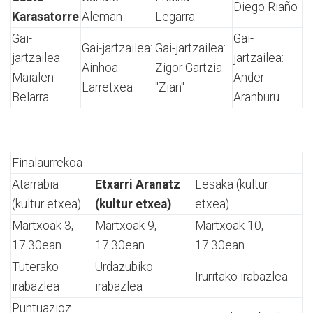
Diego Riaño
Karasatorre
Aleman
Legarra
Gai-
Gai-
Gai-jartzailea:
Gai-jartzailea:
jartzailea:
jartzailea:
Ainhoa
Zigor Gartzia
Maialen
Ander
Larretxea
"Zian"
Belarra
Aranburu
Finalaurrekoa
Atarrabia
Etxarri Aranatz
Lesaka (kultur
(kultur etxea)
(kultur etxea)
etxea)
Martxoak 3,
Martxoak 9,
Martxoak 10,
17:30ean
17:30ean
17:30ean
Tuterako
Urdazubiko
Iruritako irabazlea
irabazlea
irabazlea
Puntuazioz