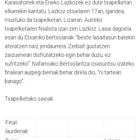
Karasatorrek eta Eneko Lazkozek ez dute txapelketan
elkarrekin kantatu. Lazkoz otsailaren 17an, igandea,
mustuko da txapelketan, Lizarran. Aurreko
txapelketaren finalista izan zen Lazkoz. Lasai dagoela
esan du Etxarriko bertsolariak: "beste lasaitasun batekin
ateratzen naiz jendaurrera. Zerbait gustatzen
zaizuenean disfrutatzeko egin behar duzu, ez
sufritzeko". Nafarroako Bertsolaritza osasuntsu izateko
finalean aurpegi berriak behar direla dio, "ni tartean
banago".
Txapelketako saioak:
Final-
laurdenak