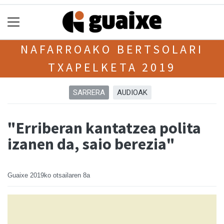
NAFARROAKO BERTSOLARI
TXAPELKETA 2019
SARRERA
AUDIOAK
"Erriberan kantatzea polita
izanen da, saio berezia"
Guaixe
2019ko otsailaren 8a