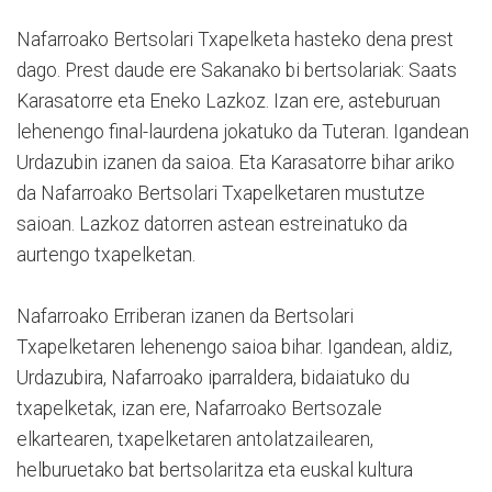
Nafarroako Bertsolari Txapelketa hasteko dena prest
dago. Prest daude ere Sakanako bi bertsolariak: Saats
Karasatorre eta Eneko Lazkoz. Izan ere, asteburuan
lehenengo final-laurdena jokatuko da Tuteran. Igandean
Urdazubin izanen da saioa. Eta Karasatorre bihar ariko
da Nafarroako Bertsolari Txapelketaren mustutze
saioan. Lazkoz datorren astean estreinatuko da
aurtengo txapelketan.
Nafarroako Erriberan izanen da Bertsolari
Txapelketaren lehenengo saioa bihar. Igandean, aldiz,
Urdazubira, Nafarroako iparraldera, bidaiatuko du
txapelketak, izan ere, Nafarroako Bertsozale
elkartearen, txapelketaren antolatzailearen,
helburuetako bat bertsolaritza eta euskal kultura