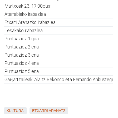
Martxoak 23, 17:00etan
Atarrabiako irabazlea
Etxarri Aranazko irabazlea
Lesakako irabazlea
Puntuazioz 1.goa
Puntuazioz 2.ena
Puntuazioz 3.ena
Puntuazioz 4.ena
Puntuazioz 5.ena
Gai-jartzaileak: Alaitz Rekondo eta Fernando Anbustegi
KULTURA
ETXARRI ARANATZ