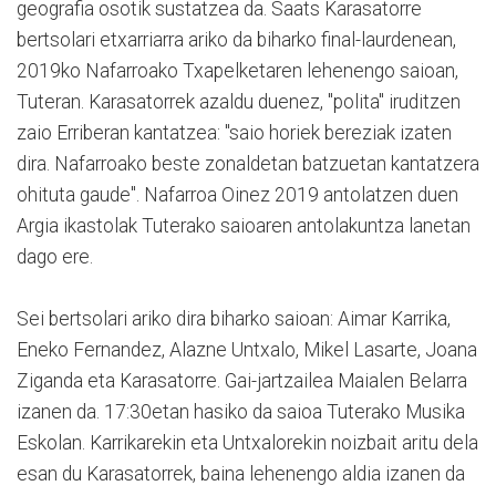
geografia osotik sustatzea da. Saats Karasatorre
bertsolari etxarriarra ariko da biharko final-laurdenean,
2019ko Nafarroako Txapelketaren lehenengo saioan,
Tuteran. Karasatorrek azaldu duenez, "polita" iruditzen
zaio Erriberan kantatzea: "saio horiek bereziak izaten
dira. Nafarroako beste zonaldetan batzuetan kantatzera
ohituta gaude". Nafarroa Oinez 2019 antolatzen duen
Argia ikastolak Tuterako saioaren antolakuntza lanetan
dago ere.
Sei bertsolari ariko dira biharko saioan: Aimar Karrika,
Eneko Fernandez, Alazne Untxalo, Mikel Lasarte, Joana
Ziganda eta Karasatorre. Gai-jartzailea Maialen Belarra
izanen da. 17:30etan hasiko da saioa Tuterako Musika
Eskolan. Karrikarekin eta Untxalorekin noizbait aritu dela
esan du Karasatorrek, baina lehenengo aldia izanen da