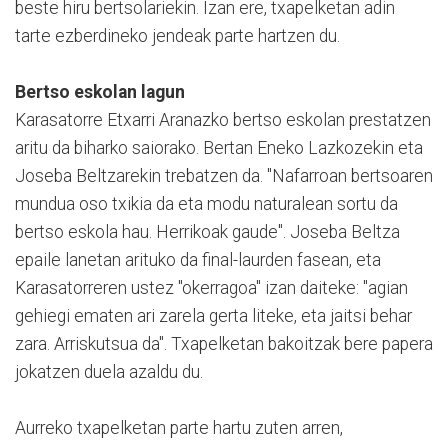
beste hiru bertsolariekin. Izan ere, txapelketan adin
tarte ezberdineko jendeak parte hartzen du.
Bertso eskolan lagun
Karasatorre Etxarri Aranazko bertso eskolan prestatzen
aritu da biharko saiorako. Bertan Eneko Lazkozekin eta
Joseba Beltzarekin trebatzen da. "Nafarroan bertsoaren
mundua oso txikia da eta modu naturalean sortu da
bertso eskola hau. Herrikoak gaude". Joseba Beltza
epaile lanetan arituko da final-laurden fasean, eta
Karasatorreren ustez "okerragoa" izan daiteke: "agian
gehiegi ematen ari zarela gerta liteke, eta jaitsi behar
zara. Arriskutsua da". Txapelketan bakoitzak bere papera
jokatzen duela azaldu du.
Aurreko txapelketan parte hartu zuten arren,