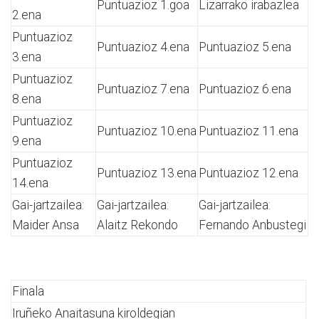
Puntuazioz 1.goa
Lizarrako irabazlea
2.ena
Puntuazioz
Puntuazioz 4.ena
Puntuazioz 5.ena
3.ena
Puntuazioz
Puntuazioz 7.ena
Puntuazioz 6.ena
8.ena
Puntuazioz
Puntuazioz 10.ena
Puntuazioz 11.ena
9.ena
Puntuazioz
Puntuazioz 13.ena
Puntuazioz 12.ena
14.ena
Gai-jartzailea:
Gai-jartzailea:
Gai-jartzailea:
Maider Ansa
Alaitz Rekondo
Fernando Anbustegi
Finala
Iruñeko Anaitasuna kiroldegian