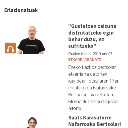
Erlazionatuak
"Gustatzen zaizuna
disfrutatzeko egin
behar duzu, ez
sufritzeko"
Guaixe Irratia
2019 ots 07
ETXARRI ARANATZ
Eneko Lazkoz bertsolari
etxarriarra datorren
igandean, otsailaren 17an,
mustuko da Nafarroako
Bertsolari Txapelketan.
Momentuz lasai dagoela
aitortu …
Saats Karasatorre
Nafarroako Bertsolari