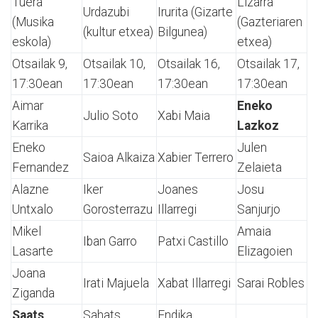
Tuera
Lizarra
Urdazubi
Irurita (Gizarte
(Musika
(Gazteriaren
(kultur etxea)
Bilgunea)
eskola)
etxea)
Otsailak 9,
Otsailak 10,
Otsailak 16,
Otsailak 17,
17:30ean
17:30ean
17:30ean
17:30ean
Aimar
Eneko
Julio Soto
Xabi Maia
Karrika
Lazkoz
Eneko
Julen
Saioa Alkaiza
Xabier Terrero
Fernandez
Zelaieta
Alazne
Iker
Joanes
Josu
Untxalo
Gorosterrazu
Illarregi
Sanjurjo
Mikel
Amaia
Iban Garro
Patxi Castillo
Lasarte
Elizagoien
Joana
Irati Majuela
Xabat Illarregi
Sarai Robles
Ziganda
Saats
Sahats
Endika