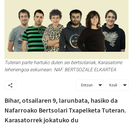
Tuteran parte hartuko duten sei bertsolariak, Karasatorre
lehenengoa eskuinean. NAF. BERTSOZALE ELKARTEA
Entzun
Itzuli
Bihar, otsailaren 9, larunbata, hasiko da
Nafarroako Bertsolari Txapelketa Tuteran.
Karasatorrek jokatuko du