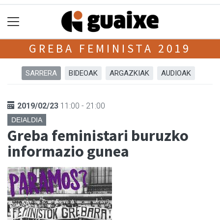
GREBA FEMINISTA 2019
SARRERA
BIDEOAK
ARGAZKIAK
AUDIOAK
2019/02/23
11:00 - 21:00
DEIALDIA
Greba feministari buruzko
informazio gunea