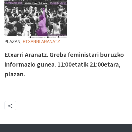
PLAZAN,
ETXARRI ARANATZ
Etxarri Aranatz. Greba feministari buruzko
informazio gunea. 11:00etatik 21:00etara,
plazan.