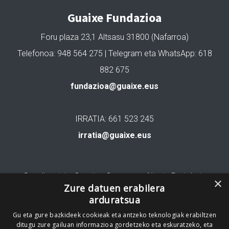
Guaixe Fundazioa
Foru plaza 23,1 Altsasu 31800 (Nafarroa)
Telefonoa: 948 564 275 | Telegram eta WhatsApp: 618
882 675
fundazioa@guaixe.eus
IRRATIA: 661 523 245
irratia@guaixe.eus
Gure lizentzia
: Creative Commons Aitortu Partekatu
×
Zure datuen erabilera
arduratsua
Codesyntaxek garatua
Gu eta gure bazkideek cookieak eta antzeko teknologiak erabiltzen
ditugu zure gailuan informazioa gordetzeko eta eskuratzeko, eta