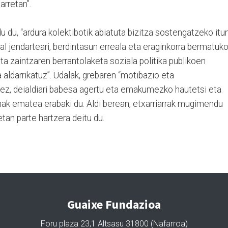
arretan”.
du, “ardura kolektibotik abiatuta bizitza sostengatzeko itu
al jendarteari, berdintasun erreala eta eraginkorra bermatuk
eta zaintzaren berrantolaketa soziala politika publikoen
 aldarrikatuz”. Udalak, grebaren “motibazio eta
ez, deialdiari babesa agertu eta emakumezko hautetsi eta
nak ematea erabaki du. Aldi berean, etxarriarrak mugimendu
tan parte hartzera deitu du.
Guaixe Fundazioa
Foru plaza 23,1 Altsasu 31800 (Nafarroa)