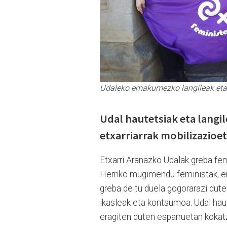
Udaleko emakumezko langileak eta 
Udal hautetsiak eta langi
etxarriarrak mobilizazioet
Etxarri Aranazko Udalak greba fe
Herriko mugimendu feministak, era
greba deitu duela gogorarazi dute 
ikasleak eta kontsumoa. Udal haut
eragiten duten esparruetan kokat