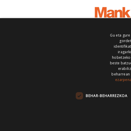
Gu eta gure
gordet
identifika
iragark
hobetzeko
beste batzu
erabili
beharrean 
ezarpen
AIARALDEA
AIKOR
AIURRI
ALEA
BEGITU
ERRAN
EUSKALERRIA IRRA
BEHAR-BEHARREZKOA
KRONIKA
MAILOPE
NOAUA
O