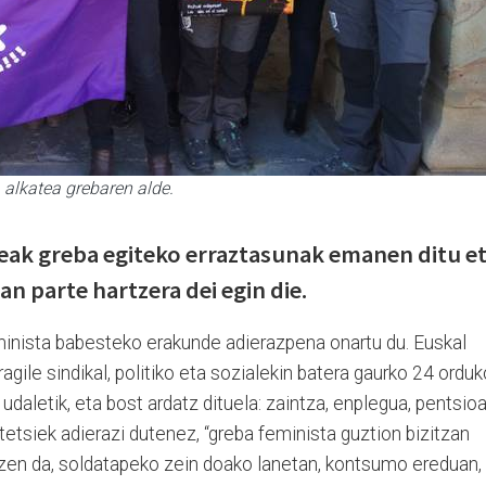
alkatea grebaren alde.
leak greba egiteko erraztasunak emanen ditu e
an parte hartzera dei egin die.
minista babesteko erakunde adierazpena onartu du. Euskal
gile sindikal, politiko eta sozialekin batera gaurko 24 orduk
udaletik, eta bost ardatz dituela: zaintza, enplegua, pentsioa
etsiek adierazi dutenez, “greba feminista guztion bizitzan
zen da, soldatapeko zein doako lanetan, kontsumo ereduan,