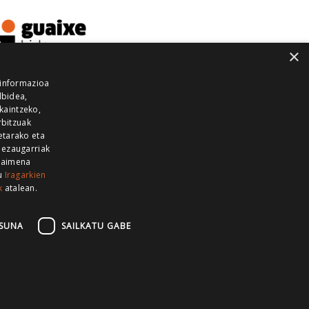
×
 informazioa
lbidea,
skaintzeko,
rbitzuak
etarako eta
 ezaugarriak
 baimena
zu
Iragarkien
k
atalean.
EITIA GUKA
AZKOITIA GUKA
BARRENA
GUKA
GUKA TELEBISTA
HIRUKA
SUNA
SAILKATU GABE
Z GUKA
ZUMAIA GUKA
28 KANALA