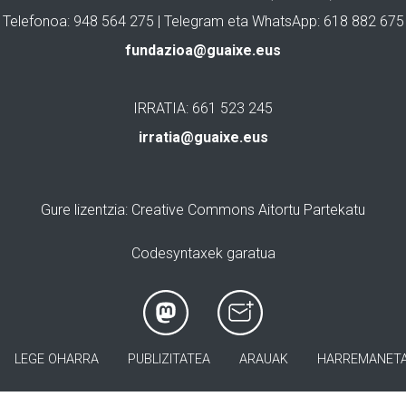
Telefonoa: 948 564 275 | Telegram eta WhatsApp: 618 882 675
fundazioa@guaixe.eus
IRRATIA: 661 523 245
irratia@guaixe.eus
Gure lizentzia
: Creative Commons Aitortu Partekatu
Codesyntaxek garatua
LEGE OHARRA
PUBLIZITATEA
ARAUAK
HARREMANET