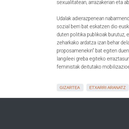
sexualitatean, arrazakerian eta ab
Udalak adierazpenean nabarmendu 
sozial berri bat eskatzen dio eusk
duten politika publikoak burutuz, 
zeharkako ardatza izan behar dela
proposamenekin” bat egiten duen
langileei greba egiteko erraztasu
feministak deitutako mobilizazioe
GIZARTEA
ETXARRI ARANATZ