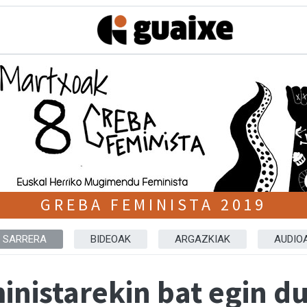
GREBA FEMINISTA 2019
SARRERA
BIDEOAK
ARGAZKIAK
AUDIO
inistarekin bat egin d