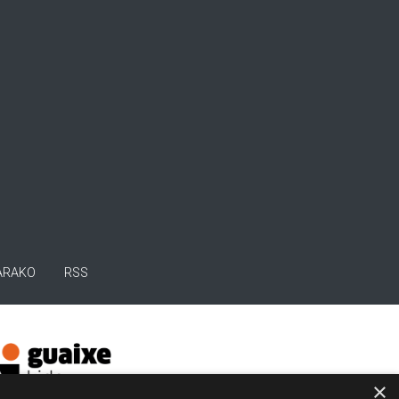
ARAKO
RSS
×