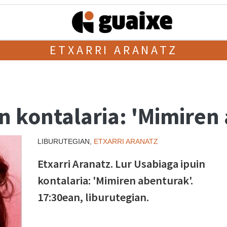
ETXARRI ARANATZ
n kontalaria: 'Mimiren
LIBURUTEGIAN,
ETXARRI ARANATZ
Etxarri Aranatz. Lur Usabiaga ipuin
kontalaria: 'Mimiren abenturak'.
17:30ean, liburutegian.