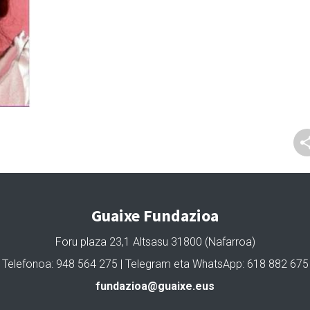
Guaixe Fundazioa
Foru plaza 23,1 Altsasu 31800 (Nafarroa)
Telefonoa: 948 564 275 | Telegram eta WhatsApp: 618 882 675
fundazioa@guaixe.eus