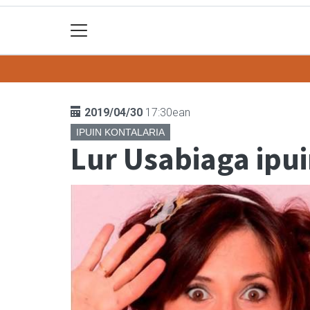
2019/04/30
17:30ean
IPUIN KONTALARIA
Lur Usabiaga ipui