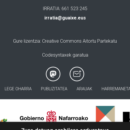
IRRATIA: 661 523 245
irratia@guaixe.eus
Gure lizentzia
: Creative Commons Aitortu Partekatu
Codesyntaxek garatua
LEGE OHARRA
PUBLIZITATEA
ARAUAK
HARREMANET
>