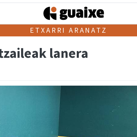
ETXARRI ARANATZ
tzaileak lanera