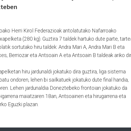
zteben
oako Herri Kirol Federazioak antolatutako Nafarroako
pelketa (280 kg). Guztira 7 taldek hartuko dute parte, tart
latik sortutako hiru taldek: Andra Mari A, Andra Mari B eta
es, Berriozar eta Antsoain A eta Antsoain B taldeak ariko dir
lketan hiru jardunaldi jokatuko dira guztira, liga sistema
batu ondoren, lehen bi sailkatuek jokatuko dute final handia,
doren. Lehen jardunaldia Doneztebeko frontoian jokatuko da
 bigarrena maiatzaren 18an, Antsoainen eta hirugarrena eta
rko Eguzki plazan.