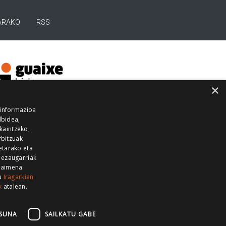
ARAKO
RSS
×
 informazioa
lbidea,
skaintzeko,
rbitzuak
etarako eta
 ezaugarriak
 baimena
zu
Iragarkien
k
atalean.
EITIA GUKA
AZKOITIA GUKA
BARRENA
GUKA
GUKA TELEBISTA
HIRUKA
SUNA
SAILKATU GABE
Z GUKA
ZUMAIA GUKA
28 KANALA