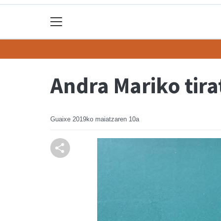
Andra Mariko tira
Guaixe
2019ko maiatzaren 10a