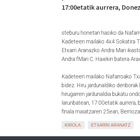
17:00etatik aurrera, Done
steburu honetan hasiko da Nafarr
Kadeteen mailako 4x4 Sokatira Txa
Etxarri Aranazko Andra Mari ikasto
Andra fMari C. Haiekin batera Arax
Kadeteen mailako Nafarroako Txape
bidez. Hiru jardunaldiko denborak 
hirugarren jardunaldia bukatu on
larunbatean, 17:00etatik aurrera,
finala maiatzaren 25ean, Berrioza
KIROLA
ETXARRI ARANATZ