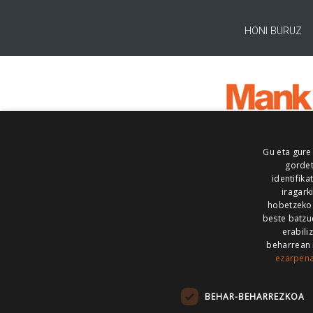
HONI BURUZ
Gu eta gure
gordet
identifika
iragark
hobetzeko
beste batzu
erabili
beharrean 
ezarpen
AIARALDEA
AIKOR
AIURRI
ALEA
BEGITU
ERRAN
EUSKALERRIA IRRA
BEHAR-BEHARREZKOA
KRONIKA
MAILOPE
NOAUA
O