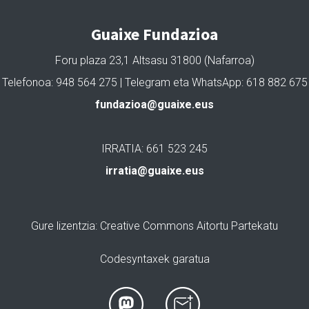
Guaixe Fundazioa
Foru plaza 23,1 Altsasu 31800 (Nafarroa)
Telefonoa: 948 564 275 | Telegram eta WhatsApp: 618 882 675
fundazioa@guaixe.eus
IRRATIA: 661 523 245
irratia@guaixe.eus
Gure lizentzia
: Creative Commons Aitortu Partekatu
Codesyntaxek garatua