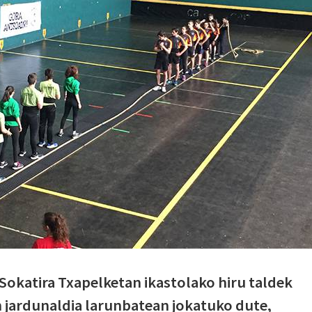
okatira Txapelketan ikastolako hiru taldek
 jardunaldia larunbatean jokatuko dute,