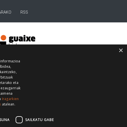
ARAKO
RSS
×
 informazioa
lbidea,
skaintzeko,
rbitzuak
etarako eta
 ezaugarriak
 baimena
zu
Iragarkien
k
atalean.
EITIA GUKA
AZKOITIA GUKA
BARRENA
GUKA
GUKA TELEBISTA
HIRUKA
SUNA
SAILKATU GABE
Z GUKA
ZUMAIA GUKA
28 KANALA