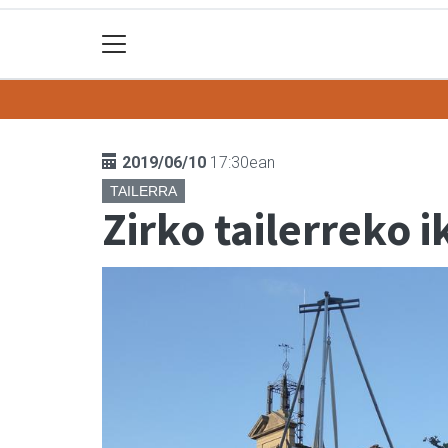
2019/06/10
17:30ean
TAILERRA
Zirko tailerreko 