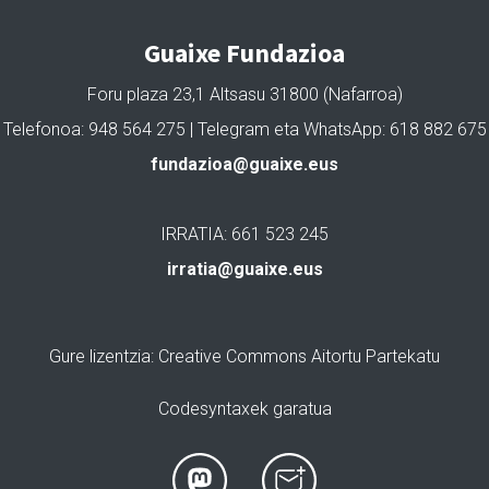
Guaixe Fundazioa
Foru plaza 23,1 Altsasu 31800 (Nafarroa)
Telefonoa: 948 564 275 | Telegram eta WhatsApp: 618 882 675
fundazioa@guaixe.eus
IRRATIA: 661 523 245
irratia@guaixe.eus
Gure lizentzia
: Creative Commons Aitortu Partekatu
Codesyntaxek garatua