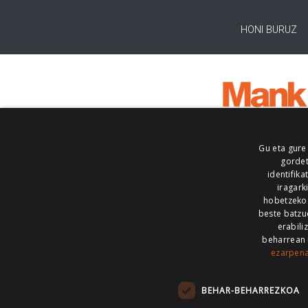
HONI BURUZ
Gu eta gure
gordet
identifika
iragark
hobetzeko
beste batzu
erabili
beharrean 
ezarpen
AIARALDEA
AIKOR
AIURRI
ALEA
BEGITU
ERRAN
EUSKALERRIA IRRA
BEHAR-BEHARREZKOA
KRONIKA
MAILOPE
NOAUA
O