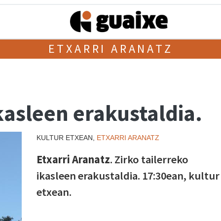
ETXARRI ARANATZ
ikasleen erakustaldia.
KULTUR ETXEAN,
ETXARRI ARANATZ
Etxarri Aranatz
. Zirko tailerreko
ikasleen erakustaldia. 17:30ean, kultur
etxean.