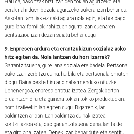
Hau da, bakoitzak bizi izan den tokian agurtzeko eta
berak nahi duen bezala agurtzeko aukera izan behar du.
Askotan familiak ez daki agurra nola egin, eta hor dago
gure lana: familiak nahi zuen agurra izan duenaren
sentsazioa izan dezan saiatu behar dugu.
9. Enpresen ardura eta erantzukizun sozialaz asko
hitz egiten da. Nola lantzen du hori Izarrak?
Garrantzitsuena, gure lana soziala ere badela. Pertsona
bakoitzari zerbitzu duina, hurbila eta pertsonala ematen
diogu. Baina beste hiru arlo nabarmenduko nituzke.
Lehenengoa, enpresa errotua izatea. Zergak bertan
ordaintzen dira eta gainera tokian tokiko produktuekin,
hornitzaileekin lan egiten dugu. Bigarrenik, lan
baldintzen arloan. Lan baldintza duinak izatea,
kontziliazioa eta, oso garrantzitsuena dena, lan talde
eta giro ona izatea. Denek izan behar dute eta sentitu