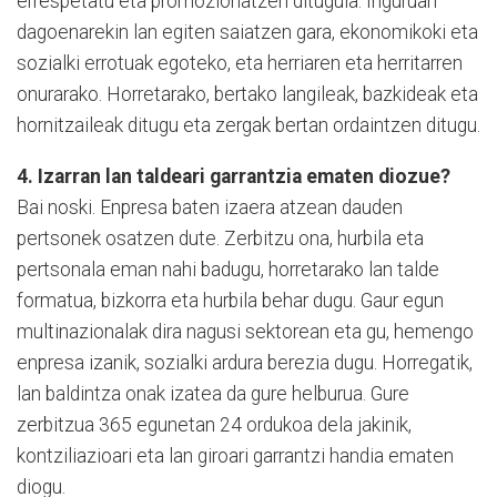
errespetatu eta promozionatzen ditugula. Inguruan
dagoenarekin lan egiten saiatzen gara, ekonomikoki eta
sozialki errotuak egoteko, eta herriaren eta herritarren
onurarako. Horretarako, bertako langileak, bazkideak eta
hornitzaileak ditugu eta zergak bertan ordaintzen ditugu.
4. Izarran lan taldeari garrantzia ematen diozue?
Bai noski. Enpresa baten izaera atzean dauden
pertsonek osatzen dute. Zerbitzu ona, hurbila eta
pertsonala eman nahi badugu, horretarako lan talde
formatua, bizkorra eta hurbila behar dugu. Gaur egun
multinazionalak dira nagusi sektorean eta gu, hemengo
enpresa izanik, sozialki ardura berezia dugu. Horregatik,
lan baldintza onak izatea da gure helburua. Gure
zerbitzua 365 egunetan 24 ordukoa dela jakinik,
kontziliazioari eta lan giroari garrantzi handia ematen
diogu.