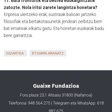
11. Bata frontoitik eta bestea euskalgintzatik
zatozte. Nola iritsi zarete langintza honetara?
Enpresa ulertzeko erak, sustraiak balioan jartzeko
filosofiak eta bertakotasunetik jendeari zerbitzu berri
bat emateak elkartu gaitu. Eta horretan euskarak badu
bere garrantzia.
GIZARTEA
ETXARRI ARANATZ
Guaixe Fundazioa
Foru plaza 23,1 Altsasu 31800 (Nafarroa)
Telefonoa: 948 564 275 | Telegram eta WhatsApp: 618
882 675