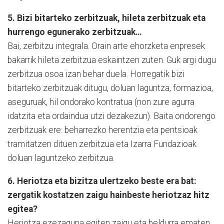
5. Bizi bitarteko zerbitzuak, hileta zerbitzuak eta
hurrengo egunerako zerbitzuak…
Bai, zerbitzu integrala. Orain arte ehorzketa enpresek
bakarrik hileta zerbitzua eskaintzen zuten. Guk argi dugu
zerbitzua osoa izan behar duela. Horregatik bizi
bitarteko zerbitzuak ditugu, doluan laguntza, formazioa,
aseguruak, hil ondorako kontratua (non zure agurra
idatzita eta ordaindua utzi dezakezun). Baita ondorengo
zerbitzuak ere: beharrezko herentzia eta pentsioak
tramitatzen dituen zerbitzua eta Izarra Fundazioak
doluan laguntzeko zerbitzua.
6. Heriotza eta bizitza ulertzeko beste era bat:
zergatik kostatzen zaigu hainbeste heriotzaz hitz
egitea?
Heriotza ezezaguna egiten zaigu eta beldurra ematen