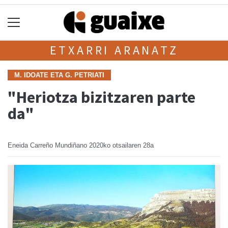
ETXARRI ARANATZ
M. IDOATE ETA G. PETRIATI
"Heriotza bizitzaren parte
da"
Eneida Carreño Mundiñano
2020ko otsailaren 28a