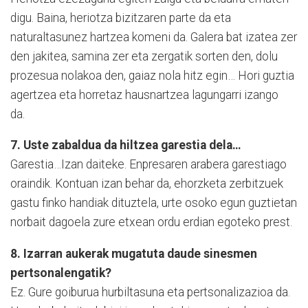
digu. Baina, heriotza bizitzaren parte da eta
naturaltasunez hartzea komeni da. Galera bat izatea zer
den jakitea, samina zer eta zergatik sorten den, dolu
prozesua nolakoa den, gaiaz nola hitz egin… Hori guztia
agertzea eta horretaz hausnartzea lagungarri izango
da.
7. Uste zabaldua da hiltzea garestia dela…
Garestia…Izan daiteke. Enpresaren arabera garestiago
oraindik. Kontuan izan behar da, ehorzketa zerbitzuek
gastu finko handiak dituztela, urte osoko egun guztietan
norbait dagoela zure etxean ordu erdian egoteko prest.
8. Izarran aukerak mugatuta daude sinesmen
pertsonalengatik?
Ez. Gure goiburua hurbiltasuna eta pertsonalizazioa da.