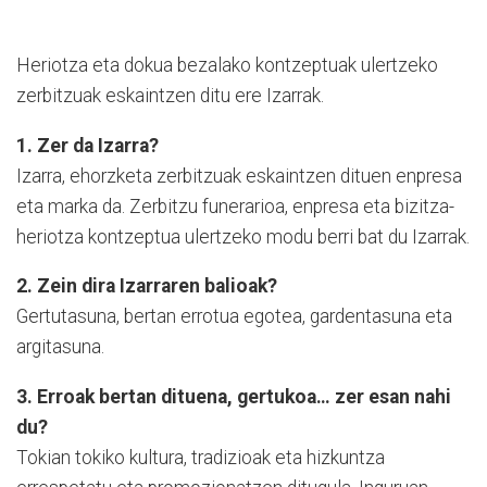
Heriotza eta dokua bezalako kontzeptuak ulertzeko
zerbitzuak eskaintzen ditu ere Izarrak.
1. Zer da Izarra?
Izarra, ehorzketa zerbitzuak eskaintzen dituen enpresa
eta marka da. Zerbitzu funerarioa, enpresa eta bizitza-
heriotza kontzeptua ulertzeko modu berri bat du Izarrak.
2. Zein dira Izarraren balioak?
Gertutasuna, bertan errotua egotea, gardentasuna eta
argitasuna.
3. Erroak bertan dituena, gertukoa… zer esan nahi
du?
Tokian tokiko kultura, tradizioak eta hizkuntza