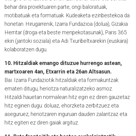
behar dira proiektuaren parte, ongi baloratuak,
motibatuak eta formatuak. Kudeaketa ezinbestekoa da
honetan. Hirugarrenik, Izarra Fundazioa (dolua), Gizakia
Herritar (droga eta beste menpekotasunak), Paris 365
ekin (jantoki soziala) eta Adi Txuribeltxarekin (euskara)
kolaboratzen dugu.
10. Hitzaldiak emango dituzue hurrengo astean,
martxoaren 4an, Etxarrin eta 26an Altsasun.
Bai. Izarra Fundaziotik hitzaldiak eta formakuntzak
ematen ditugu, heriotza naturalizatzeko asmoz.
Hitzaldi hauetan normalean hitz egin ez diren gauzetaz
hitz eginen dugu: doluaz, ehorzketa zerbitzuez eta
aseguruez, heriotzaren inguruan dauden zalantzaz eta
hitz egiten ez diren gaiak argituz.