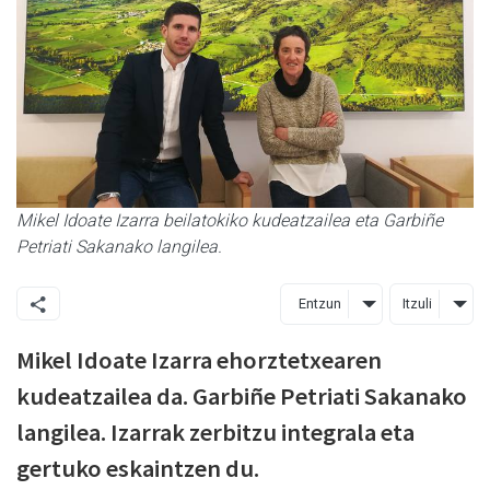
Mikel Idoate Izarra beilatokiko kudeatzailea eta Garbiñe
Petriati Sakanako langilea.
Entzun
Itzuli
Mikel Idoate Izarra ehorztetxearen
kudeatzailea da. Garbiñe Petriati Sakanako
langilea. Izarrak zerbitzu integrala eta
gertuko eskaintzen du.