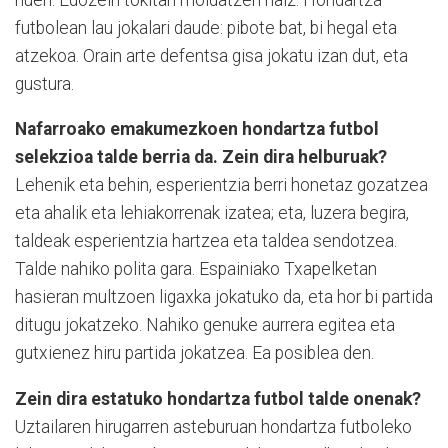
futbolean lau jokalari daude: pibote bat, bi hegal eta
atzekoa. Orain arte defentsa gisa jokatu izan dut, eta
gustura.
Nafarroako emakumezkoen hondartza futbol
selekzioa talde berria da. Zein dira helburuak?
Lehenik eta behin, esperientzia berri honetaz gozatzea
eta ahalik eta lehiakorrenak izatea; eta, luzera begira,
taldeak esperientzia hartzea eta taldea sendotzea.
Talde nahiko polita gara. Espainiako Txapelketan
hasieran multzoen ligaxka jokatuko da, eta hor bi partida
ditugu jokatzeko. Nahiko genuke aurrera egitea eta
gutxienez hiru partida jokatzea. Ea posiblea den.
Zein dira estatuko hondartza futbol talde onenak?
Uztailaren hirugarren asteburuan hondartza futboleko