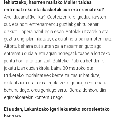
lehiatzeko, haurren mailako Mulier taldea
entrenatzeko eta ikasketak aurrera eramateko?
Ahal dudana! (kar, kar). Gasteizen kirol gradua ikasten
dut, eta horri entrenamendu guztiak gehitu behar
dizkiot. Topera nabil, egia esan. Antolakuntzarekin eta
guztia ongi planifikatuta, ez dakit nola, baina iristen naiz.
Aitortu beharra dut aurten pala nabarmen gutxiago
entrenatu dudala, eta agian horregatik txapela lortzeko
puntu hori falta izan zait. Baliteke. Pala da betidanik
jokatu izan dudan kirola, baina 30 metroko eta
trinketeko modalitateek beste zailtasun bat dute,
distantziara eta tokira egokitzeko gehiago entrenatu
beharra dago, ordu gehiago sartu. Beraz, denboraldian
egindakoarekin kontentu nago.
Eta udan, Lakuntzako igerilekuetako sorosleetako
bat zara.