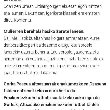
Joan zen urtean Urdiaingo igerilekuetan egon nintzen;
eta, aurten, Lakuntzan. Igeriketa klaseak ere ematen
ditut. Kontentu.
Mulierren berehala hasiko zarete lanean.
Bai, Melillatik bueltan hasiko gara entrenatzen. Aurre
denboraldiko partida dezente ditugu, eta sorosle
lanarekin uztartu beharra. Lau sorosle gaudenez eta
harreman ona dudanez, guztia ongi uztartzen saiatuko
naiz. Ziurrenik, entrenamendu guztietara ezingo naiz
joan, baina ahaleginduko naiz.
Gorka Pascua altsasuarrak emakumezkoen Osasuna
taldea entrenatzeko ardura hartu du.
Emakumezkoen futbola sustatzeko asko egin du
Gorkak, Altsasuko emakumezkoen futbol taldea