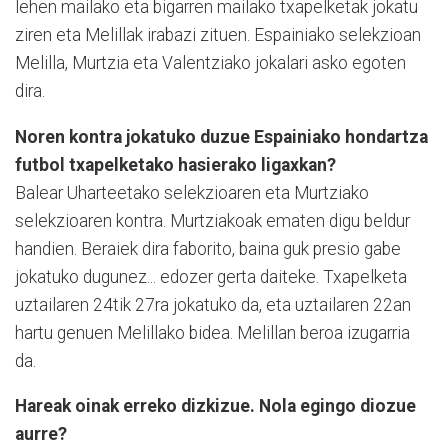
lehen mailako eta bigarren mailako txapelketak jokatu
ziren eta Melillak irabazi zituen. Espainiako selekzioan
Melilla, Murtzia eta Valentziako jokalari asko egoten
dira.
Noren kontra jokatuko duzue Espainiako hondartza
futbol txapelketako hasierako ligaxkan?
Balear Uharteetako selekzioaren eta Murtziako
selekzioaren kontra. Murtziakoak ematen digu beldur
handien. Beraiek dira faborito, baina guk presio gabe
jokatuko dugunez... edozer gerta daiteke. Txapelketa
uztailaren 24tik 27ra jokatuko da, eta uztailaren 22an
hartu genuen Melillako bidea. Melillan beroa izugarria
da.
Hareak oinak erreko dizkizue. Nola egingo diozue
aurre?