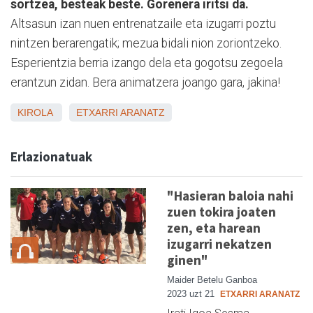
sortzea, besteak beste. Gorenera iritsi da.
Altsasun izan nuen entrenatzaile eta izugarri poztu
nintzen berarengatik; mezua bidali nion zoriontzeko.
Esperientzia berria izango dela eta gogotsu zegoela
erantzun zidan. Bera animatzera joango gara, jakina!
KIROLA
ETXARRI ARANATZ
Erlazionatuak
"Hasieran baloia nahi
zuen tokira joaten
zen, eta harean
izugarri nekatzen
ginen"
Maider Betelu Ganboa
2023 uzt 21
ETXARRI ARANATZ