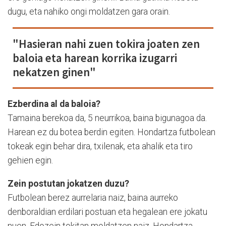
dugu, eta nahiko ongi moldatzen gara orain.
"Hasieran nahi zuen tokira joaten zen
baloia eta harean korrika izugarri
nekatzen ginen"
Ezberdina al da baloia?
Tamaina berekoa da, 5 neurrikoa, baina bigunagoa da.
Harean ez du botea berdin egiten. Hondartza futbolean
tokeak egin behar dira, txilenak, eta ahalik eta tiro
gehien egin.
Zein postutan jokatzen duzu?
Futbolean berez aurrelaria naiz, baina aurreko
denboraldian erdilari postuan eta hegalean ere jokatu
nuen. Edozein tokitan moldatzen naiz. Hondartza