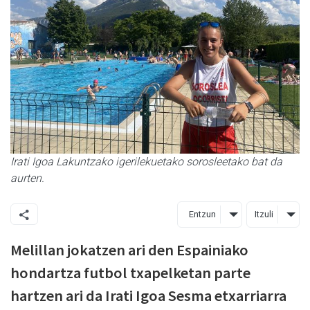
Irati Igoa Lakuntzako igerilekuetako sorosleetako bat da
aurten.
Entzun
Itzuli
Melillan jokatzen ari den Espainiako
hondartza futbol txapelketan parte
hartzen ari da Irati Igoa Sesma etxarriarra