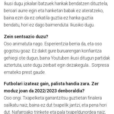
Ikusi dugu jokalari batzuek hankak bendatzen dituztela,
beroari aurre egin eta hanketan babak ez ateratzeko,
baina ezin da ez orkatila guztia ez hanka guztia
bendatu, hori ez dago baimenduta. Ikusiko dugu.
Zein sentsazio duzu?
Oso animatuta nago. Esperientzia berria da, eta oso
gogotsu goaz. Ez dakit gure buruarengan konfiantza
gehiegi ote dugun, baina Youtuben ikusi ditugun partidak
aztertuta, uste dugu zerbait egin dezakegula... Sorpresa
emateko prest gaude.
Futbolari izateaz gain, palista handia zara. Zer
moduz joan da 2022/2023 denboraldia?
Oso ongi. Txapelketa garrantzitsu guztietan finalera
sailkatu naiz, baina ez dut txapelik jantzi, eta pena hori
dut. Nafarroako trinkete eta pala txapeldunordea naiz,