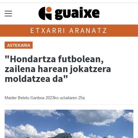
ETXARRI ARANATZ
ASTEKARIA
"Hondartza futbolean,
zailena harean jokatzera
moldatzea da"
Maider Betelu Ganboa
2023ko uztailaren 25a