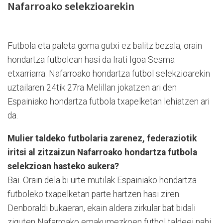
Nafarroako selekzioarekin
Futbola eta paleta goma gutxi ez balitz bezala, orain
hondartza futbolean hasi da Irati Igoa Sesma
etxarriarra. Nafarroako hondartza futbol selekzioarekin
uztailaren 24tik 27ra Melillan jokatzen ari den
Espainiako hondartza futbola txapelketan lehiatzen ari
da.
Mulier taldeko futbolaria zarenez, federaziotik
iritsi al zitzaizun Nafarroako hondartza futbola
selekzioan hasteko aukera?
Bai. Orain dela bi urte mutilak Espainiako hondartza
futboleko txapelketan parte hartzen hasi ziren.
Denboraldi bukaeran, ekain aldera zirkular bat bidali
ziguten Nafarroako emakumezkoen futbol taldeei nahi