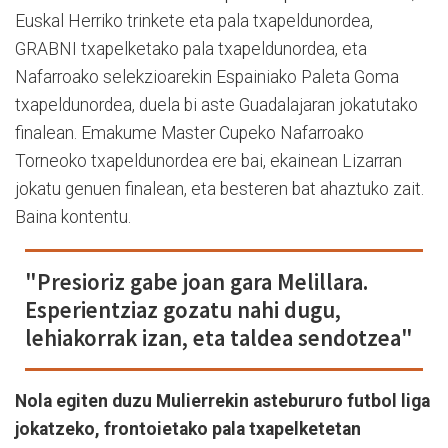
Euskal Herriko trinkete eta pala txapeldunordea,
GRABNI txapelketako pala txapeldunordea, eta
Nafarroako selekzioarekin Espainiako Paleta Goma
txapeldunordea, duela bi aste Guadalajaran jokatutako
finalean. Emakume Master Cupeko Nafarroako
Torneoko txapeldunordea ere bai, ekainean Lizarran
jokatu genuen finalean, eta besteren bat ahaztuko zait.
Baina kontentu.
"Presioriz gabe joan gara Melillara.
Esperientziaz gozatu nahi dugu,
lehiakorrak izan, eta taldea sendotzea"
Nola egiten duzu Mulierrekin astebururo futbol liga
jokatzeko, frontoietako pala txapelketetan