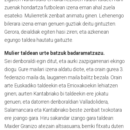
zuenak hondartza futbolean izena eman ahal zuela
esateko. Mulierretik zenbait animatu ginen. Lehenengo
bilerara izena eman genuen guztiak deitu gintuzten.
Gerora, deialdiak egiten hasi ziren; eta azkenean
egungo taldea hautatu gaituzte.
Mulier taldean urte batzuk badaramatzazu.
Sei denboraldi egin ditut, eta aurki zazpigarrenari ekingo
diogu. Gure mailari izena aldatu diote, eta orain gurea 3.
federazio maila da, laugarren maila balitz bezala. Orain
arte Euskadiko taldeekin eta Errioxakoekin lehiatzen
ginen; aurten Kantabriako bi taldeekin ere jokatu
genuen; eta datorren denboraldian Valladolidera,
Salamancara eta Kantabriako beste zenbait txokotara
ere joango gara. Hiru sakandar izango gara taldean:
Maider Granizo atezain altsasuarra; berriki fitxatu duten