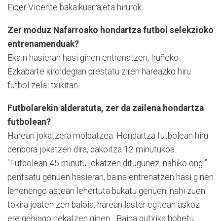
Eider Vicente bakaikuarra;eta hirurok.
Zer moduz Nafarroako hondartza futbol selekzioko
entrenamenduak?
Ekain hasieran hasi ginen entrenatzen, Iruñeko
Ezkabarte kiroldegian prestatu ziren hareazko hiru
futbol zelai txikitan.
Futbolarekin alderatuta, zer da zailena hondartza
futbolean?
Harean jokatzera moldatzea. Hondartza futbolean hiru
denbora jokatzen dira, bakoitza 12 minutukoa.
“Futbolean 45 minutu jokatzen ditugunez, nahiko ongi”
pentsatu genuen hasieran, baina entrenatzen hasi ginen
lehenengo astean lehertuta bukatu genuen: nahi zuen
tokira joaten zen baloia, harean laster egitean askoz
ere gehiago nekatzen ginen... Baina gutxika hobetu