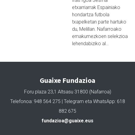
Irati Igoa Sesma
etxarriarrak Espainiako
hondartza futbola
txapelketan parte hartuko
du, Melillan. Nafarroako
emakumezkoen selekzioa
lehendabiziko al…
Guaixe Fundazioa
Foru plaza 23,1 Altsasu 31800 (Nafarroa)
Telefonoa: 948 564 275 | Telegram eta WhatsApp: 618
882 675
fundazioa@guaixe.eus