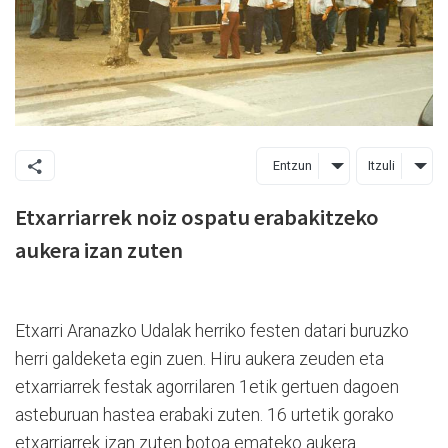
Entzun
Itzuli
Etxarriarrek noiz ospatu erabakitzeko
aukera izan zuten
Etxarri Aranazko Udalak herriko festen datari buruzko
herri galdeketa egin zuen. Hiru aukera zeuden eta
etxarriarrek festak agorrilaren 1etik gertuen dagoen
asteburuan hastea erabaki zuten. 16 urtetik gorako
etxarriarrek izan zuten botoa emateko aukera.