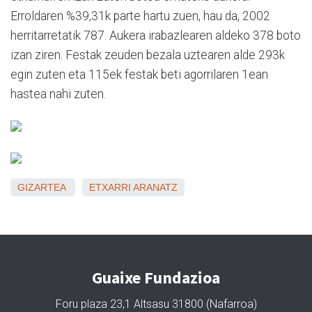
Erroldaren %39,31k parte hartu zuen, hau da, 2002
herritarretatik 787. Aukera irabazlearen aldeko 378 boto
izan ziren. Festak zeuden bezala uztearen alde 293k
egin zuten eta 115ek festak beti agorrilaren 1ean
hastea nahi zuten.
GIZARTEA
ETXARRI ARANATZ
Guaixe Fundazioa
Foru plaza 23,1 Altsasu 31800 (Nafarroa)