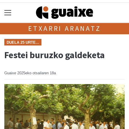
ETXARRI ARANATZ
DUELA 25 URTE...
Festei buruzko galdeketa
Guaixe
2025eko otsailaren 18a