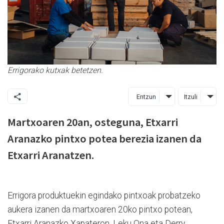
Errigorako kutxak betetzen.
Entzun
Itzuli
Martxoaren 20an, osteguna, Etxarri
Aranazko pintxo potea berezia izanen da
Etxarri Aranatzen.
Errigora produktuekin egindako pintxoak probatzeko
aukera izanen da martxoaren 20ko pintxo potean,
Etxarri Aranazko Xapateron, Leku Ona eta Derry