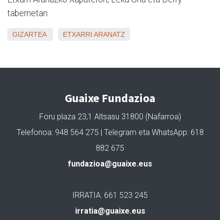
tabernetan.
GIZARTEA
ETXARRI ARANATZ
Guaixe Fundazioa
Foru plaza 23,1 Altsasu 31800 (Nafarroa)
Telefonoa: 948 564 275 | Telegram eta WhatsApp: 618
882 675
fundazioa@guaixe.eus
IRRATIA: 661 523 245
irratia@guaixe.eus