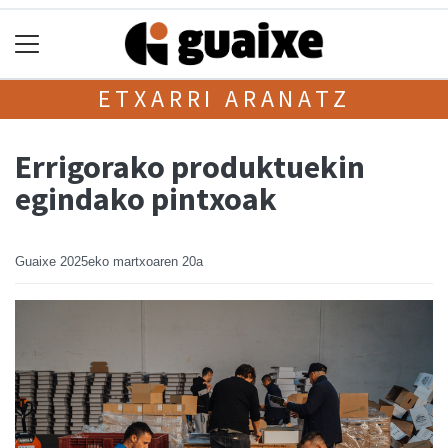
ETXARRI ARANATZ
Errigorako produktuekin
egindako pintxoak
Guaixe
2025eko martxoaren 20a