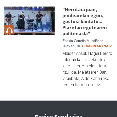
"Herritara joan,
jendearekin egon,
gustura kantatu...
Plazetan egotearen
politena da"
Eneida Carreño Mundiñano
2025 api 30
ETXARRI ARANATZ
Maider Ansak Hogei Berriro
taldean kantatzeko deia
jaso zuen, eta plazetara
itzuli da. Maiatzaren 3an,
larunbata, Alde Zaharreko
festen barruan kontz…
Guaixe Fundazioa