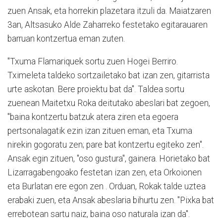
zuen Ansak, eta horrekin plazetara itzuli da. Maiatzaren
3an, Altsasuko Alde Zaharreko festetako egitarauaren
barruan kontzertua eman zuten.
"Txuma Flamariquek sortu zuen Hogei Berriro.
Tximeleta taldeko sortzailetako bat izan zen, gitarrista
urte askotan. Bere proiektu bat da". Taldea sortu
zuenean Maitetxu Roka deitutako abeslari bat zegoen,
"baina kontzertu batzuk atera ziren eta egoera
pertsonalagatik ezin izan zituen eman, eta Txuma
nirekin gogoratu zen; pare bat kontzertu egiteko zen".
Ansak egin zituen, "oso gustura", gainera. Horietako bat
Lizarragabengoako festetan izan zen, eta Orkoionen
eta Burlatan ere egon zen . Orduan, Rokak talde uztea
erabaki zuen, eta Ansak abeslaria bihurtu zen. "Pixka bat
errebotean sartu naiz, baina oso naturala izan da".