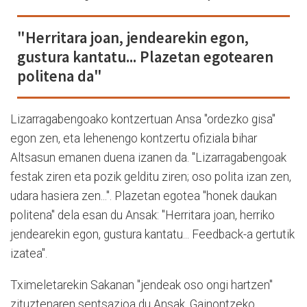
"Herritara joan, jendearekin egon,
gustura kantatu... Plazetan egotearen
politena da"
Lizarragabengoako kontzertuan Ansa "ordezko gisa"
egon zen, eta lehenengo kontzertu ofiziala bihar
Altsasun emanen duena izanen da. "Lizarragabengoak
festak ziren eta pozik gelditu ziren; oso polita izan zen,
udara hasiera zen...". Plazetan egotea "honek daukan
politena" dela esan du Ansak: "Herritara joan, herriko
jendearekin egon, gustura kantatu... Feedback-a gertutik
izatea".
Tximeletarekin Sakanan "jendeak oso ongi hartzen"
zituztenaren sentsazioa du Ansak. Gainontzeko