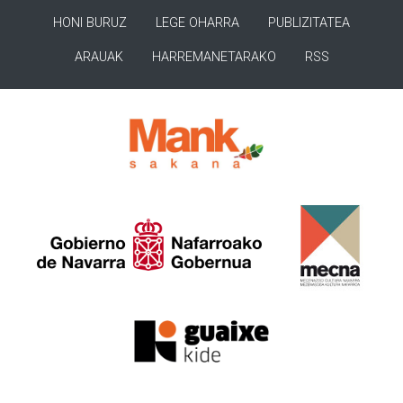
HONI BURUZ
LEGE OHARRA
PUBLIZITATEA
ARAUAK
HARREMANETARAKO
RSS
>