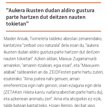
"Aukera ikusten dudan aldiro gustura
parte hartzen dut deitzen nauten
tokietan"
Maider Ansak, Tximeleta taldeko abeslari zenarendako,
kantatzea "zerbait oso naturala" dela esan du, "aukera
ikusten dudan aldiro gustura parte hartzen dut deitzen
nauten tokietan". Azken aldian, Maixux Zugarramurdi
amarekin, "amaren itzalean, egia esan", eta “Maixuxen
alabak” taldearekin ari da. ZEIDFesten parte hartu zuten,
esaterako: "Ama joatea nahi genuen, amari
erreferentzia egin nahi genion, orain ezaguna egin dela
(ZETAKen
Hileta kantu nafarra
abestian parte hartu du),
eta azkenean animatu zen". Ama eta ahizpekin ez ezik,
talde batean kantatzeko, Hogei Berriro, dei bat jaso