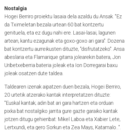
Nostalgia
Hogei Berriro proiektu lasaia dela azaldu du Ansak. "Ez
da Tximeletan bezala urtean 60 bat kontzertu
genituela, eta ez dugu nahi ere. Lasai-lasai, lagunen
artean, kantu ezagunak eta goxo-goxo ari gara". Dozena
bat kontzertu aurreikusten dituzte, "disfrutatzeko". Ansa
abeslaria eta Flamarique gitarra jolearekin batera, Jon
Uribetxeberria bateria joleak eta Ion Dorregarai baxu
joleak osatzen dute taldea.
Taldearen izenak aipatzen duen bezala, Hogei Berriro,
20 urtetik atzerako kantak interpretatzen dituzte:
"Euskal kantak; adin bat ari gara hartzen eta orduan
pixka bat nostalgiko jarrita gure gazte garaiko kantak
jotzen ditugu gehienbat: Mikel Laboa eta Xabier Lete,
Lertxundi, eta gero Sorkun eta Zea Mays, Katamalo...".