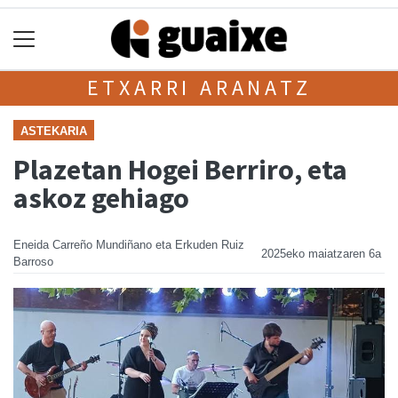
ETXARRI ARANATZ
ASTEKARIA
Plazetan Hogei Berriro, eta
askoz gehiago
Eneida Carreño Mundiñano eta Erkuden Ruiz
2025eko maiatzaren 6a
Barroso