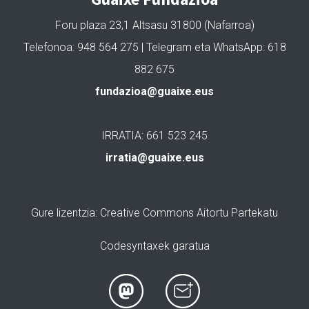
Foru plaza 23,1 Altsasu 31800 (Nafarroa)
Telefonoa: 948 564 275 | Telegram eta WhatsApp: 618
882 675
fundazioa@guaixe.eus
IRRATIA: 661 523 245
irratia@guaixe.eus
Gure lizentzia
: Creative Commons Aitortu Partekatu
Codesyntaxek garatua