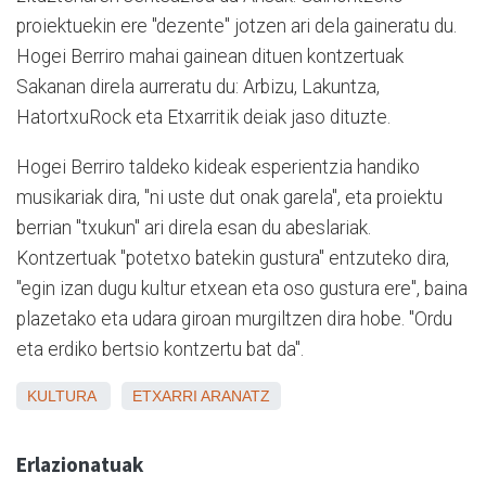
proiektuekin ere "dezente" jotzen ari dela gaineratu du.
Hogei Berriro mahai gainean dituen kontzertuak
Sakanan direla aurreratu du: Arbizu, Lakuntza,
HatortxuRock eta Etxarritik deiak jaso dituzte.
Hogei Berriro taldeko kideak esperientzia handiko
musikariak dira, "ni uste dut onak garela", eta proiektu
berrian "txukun" ari direla esan du abeslariak.
Kontzertuak "potetxo batekin gustura" entzuteko dira,
"egin izan dugu kultur etxean eta oso gustura ere", baina
plazetako eta udara giroan murgiltzen dira hobe. "Ordu
eta erdiko bertsio kontzertu bat da".
KULTURA
ETXARRI ARANATZ
Erlazionatuak