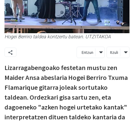
Hogei Berriro taldea kontzertu batean. UTZITAKOA
Entzun
Itzuli
Lizarragabengoako festetan mustu zen
Maider Ansa abeslaria Hogei Berriro Txuma
Flamarique gitarra joleak sortutako
taldean. Ordezkari gisa sartu zen, eta
dagoeneko "azken hogei urtetako kantak"
interpretatzen dituen taldeko kantaria da