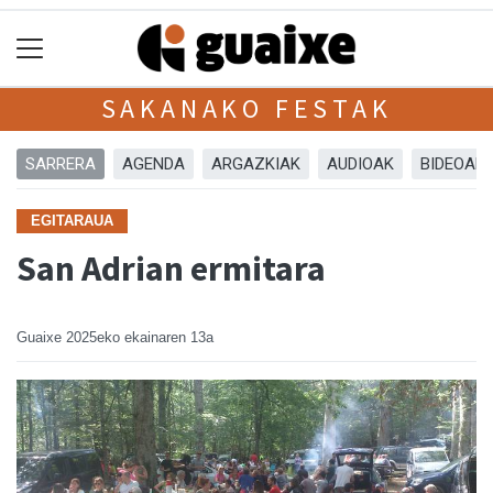
SAKANAKO FESTAK
SARRERA
AGENDA
ARGAZKIAK
AUDIOAK
BIDEOAK
EGITARAUA
San Adrian ermitara
Guaixe
2025eko ekainaren 13a