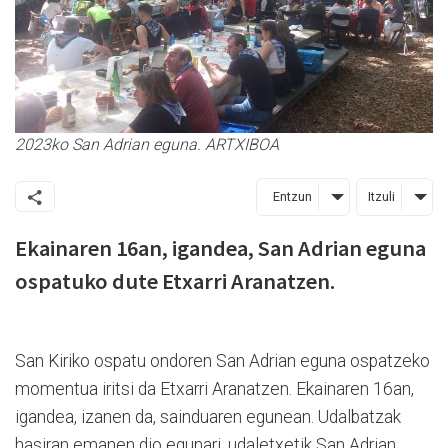
2023ko San Adrian eguna. ARTXIBOA
Entzun
Itzuli
Ekainaren 16an, igandea, San Adrian eguna
ospatuko dute Etxarri Aranatzen.
San Kiriko ospatu ondoren San Adrian eguna ospatzeko
momentua iritsi da Etxarri Aranatzen. Ekainaren 16an,
igandea, izanen da, sainduaren egunean. Udalbatzak
hasiran emanen dio egunari, udaletxetik San Adrian