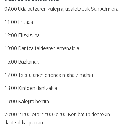
09:00 Udalbatzaren kalejira, udaletxetik San Adrinera.
11:00 Fritada.
12:00 Elizkizuna.
13:00 Dantza taldearen emanaldia.
15:00 Bazkariak.
17:00 Txistularien erronda mahaiz mahai.
18:00 Kintoen dantzakia.
19:00 Kalejira herrira.
20:00-21:00 eta 22:00-02:00 Ken bat taldearekin
dantzaldia, plazan.