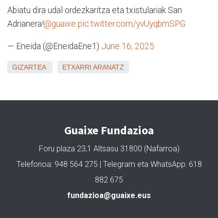
Abiatu dira udal ordezkaritza eta txistulariak San
Adrianera!
@guaixe
pic.twitter.com/yvUyqbmSPG
— Eneida (@EneidaEne1)
June 16, 2025
GIZARTEA
ETXARRI ARANATZ
Guaixe Fundazioa
Foru plaza 23,1 Altsasu 31800 (Nafarroa)
Telefonoa: 948 564 275 | Telegram eta WhatsApp: 618
882 675
fundazioa@guaixe.eus