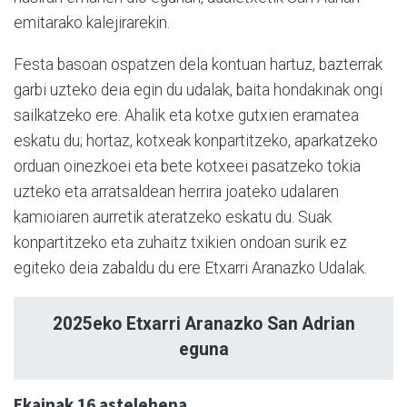
emitarako kalejirarekin.
Festa basoan ospatzen dela kontuan hartuz, bazterrak
garbi uzteko deia egin du udalak, baita hondakinak ongi
sailkatzeko ere. Ahalik eta kotxe gutxien eramatea
eskatu du; hortaz, kotxeak konpartitzeko, aparkatzeko
orduan oinezkoei eta bete kotxeei pasatzeko tokia
uzteko eta arratsaldean herrira joateko udalaren
kamioiaren aurretik ateratzeko eskatu du. Suak
konpartitzeko eta zuhaitz txikien ondoan surik ez
egiteko deia zabaldu du ere Etxarri Aranazko Udalak.
2025eko Etxarri Aranazko San Adrian
eguna
Ekainak 16 astelehena