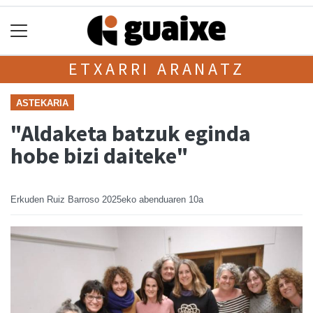
ETXARRI ARANATZ
ASTEKARIA
"Aldaketa batzuk eginda
hobe bizi daiteke"
Erkuden Ruiz Barroso
2025eko abenduaren 10a