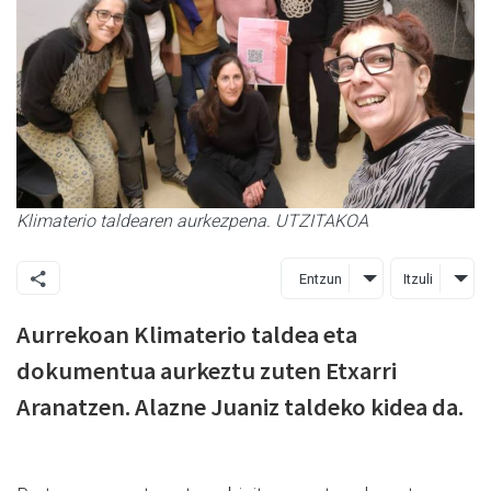
Klimaterio taldearen aurkezpena. UTZITAKOA
Entzun
Itzuli
Aurrekoan Klimaterio taldea eta
dokumentua aurkeztu zuten Etxarri
Aranatzen. Alazne Juaniz taldeko kidea da.