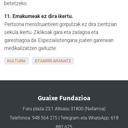
betetzeko.
11. Emakumeak ez dira ikertu.
Pertsona menstruanteen gorputzak ez dira zientzian
sekula ikertu. Ziklikoak gara eta zailagoa eta
garestiagoa da. Espezialistengana joaten garenean
medikalizatzen gaituzte.
KULTURA
ETXARRI ARANATZ
Guaixe Fundazioa
Foru plaza 23,1 Altsasu 31800 (Nafarroa)
Telefonoa: 948 564 275 | Telegram eta WhatsApp: 618
882 675