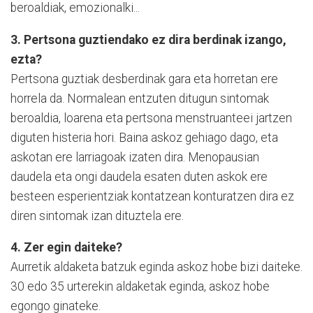
beroaldiak, emozionalki...
3. Pertsona guztiendako ez dira berdinak izango,
ezta?
Pertsona guztiak desberdinak gara eta horretan ere
horrela da. Normalean entzuten ditugun sintomak
beroaldia, loarena eta pertsona menstruanteei jartzen
diguten histeria hori. Baina askoz gehiago dago, eta
askotan ere larriagoak izaten dira. Menopausian
daudela eta ongi daudela esaten duten askok ere
besteen esperientziak kontatzean konturatzen dira ez
diren sintomak izan dituztela ere.
4.
Zer egin daiteke?
Aurretik aldaketa batzuk eginda askoz hobe bizi daiteke.
30 edo 35 urterekin aldaketak eginda, askoz hobe
egongo ginateke.