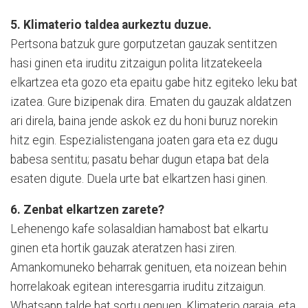
5. Klimaterio taldea aurkeztu duzue.
Pertsona batzuk gure gorputzetan gauzak sentitzen
hasi ginen eta iruditu zitzaigun polita litzatekeela
elkartzea eta gozo eta epaitu gabe hitz egiteko leku bat
izatea. Gure bizipenak dira. Ematen du gauzak aldatzen
ari direla, baina jende askok ez du honi buruz norekin
hitz egin. Espezialistengana joaten gara eta ez dugu
babesa sentitu; pasatu behar dugun etapa bat dela
esaten digute. Duela urte bat elkartzen hasi ginen.
6. Zenbat elkartzen zarete?
Lehenengo kafe solasaldian hamabost bat elkartu
ginen eta hortik gauzak ateratzen hasi ziren.
Amankomuneko beharrak genituen, eta noizean behin
horrelakoak egitean interesgarria iruditu zitzaigun.
Whatsapp talde bat sortu genuen, Klimaterio garaia, eta