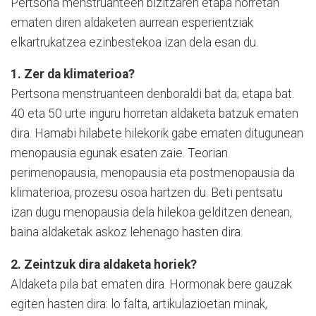
Pertsona menstruanteen bizitzaren etapa horretan
ematen diren aldaketen aurrean esperientziak
elkartrukatzea ezinbestekoa izan dela esan du.
1. Zer da klimaterioa?
Pertsona menstruanteen denboraldi bat da; etapa bat.
40 eta 50 urte inguru horretan aldaketa batzuk ematen
dira. Hamabi hilabete hilekorik gabe ematen ditugunean
menopausia egunak esaten zaie. Teorian
perimenopausia, menopausia eta postmenopausia da
klimaterioa, prozesu osoa hartzen du. Beti pentsatu
izan dugu menopausia dela hilekoa gelditzen denean,
baina aldaketak askoz lehenago hasten dira.
2. Zeintzuk dira aldaketa horiek?
Aldaketa pila bat ematen dira. Hormonak bere gauzak
egiten hasten dira: lo falta, artikulazioetan minak,