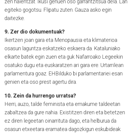
zen haientzat. Ikusi genuen oso garrantzitsua dela. Lan
egiteko gogotsu. Flipatu zuten. Gauza asko egin
daitezke.
9. Zer dio dokumentuak?
Ikertzen joan gara eta Menopausia eta klimaterioa
osasun laguntza eskatzeko eskaera da. Kataluniako
elkarte batek egin zuen eta guk Nafarroako Legeekin
osatuko dugu eta euskaratzen ari gara ere. Urtarrilean
parlamentura goaz. EHBilduko bi parlamentariei esan
genien eta oso prest agertu dira.
10. Zein da hurrengo urratsa?
Herri, auzo, talde feminista eta emakume taldeetan
zabaltzea da gure nahia. Existitzen diren eta betetzen
ez diren legeetan oinarrituta dago, eta helburua da
osasun etxeetara eramatea dagozkigun eskubideak