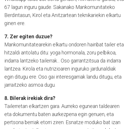
67 lagun inguru gaude. Sakanako Mankomunitateko
Berdintasun, Kirol eta Anitzartean teknikariekin elkartu
ginen ere.
7. Zer egiten duzue?
Mankomunitatearekin elkartu ondoren hainbat tailer eta
hitzaldi antolatu ditu: yoga hormonala, zoru pelbikoa,
indarra lantzeko tailerrak... Oso garrantzitsua da indarra
lantzea. Kirola eta nutrizioaren inguruko jardunaldiak
egin ditugu ere. Oso gai interesgarriak landu ditugu, eta
jarraitzeko asmoa dugu.
8. Bilerak irekiak dira?
Tailerretan elkartzen gara. Aurreko egunean taldearen
eta dokumentu baten aurkezpena egin genuen, eta
pertsona berriak etorri ziren. Esnatze moduko bat izan