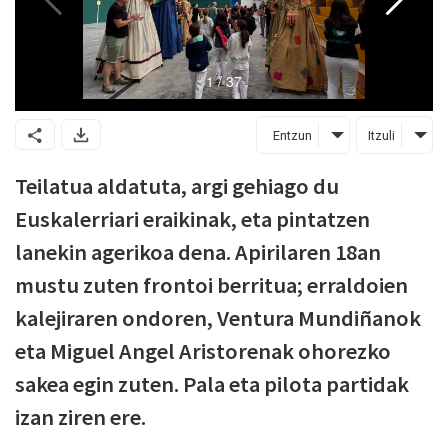
Entzun
Itzuli
Teilatua aldatuta, argi gehiago du
Euskalerriari eraikinak, eta pintatzen
lanekin agerikoa dena. Apirilaren 18an
mustu zuten frontoi berritua; erraldoien
kalejiraren ondoren, Ventura Mundiñanok
eta Miguel Angel Aristorenak ohorezko
sakea egin zuten. Pala eta pilota partidak
izan ziren ere.