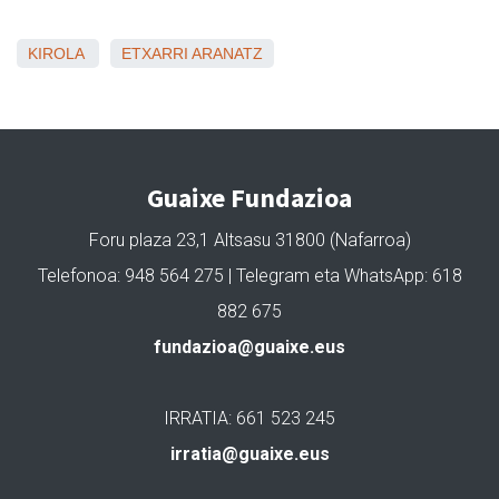
KIROLA
ETXARRI ARANATZ
Guaixe Fundazioa
Foru plaza 23,1 Altsasu 31800 (Nafarroa)
Telefonoa: 948 564 275 | Telegram eta WhatsApp: 618
882 675
fundazioa@guaixe.eus
IRRATIA: 661 523 245
irratia@guaixe.eus