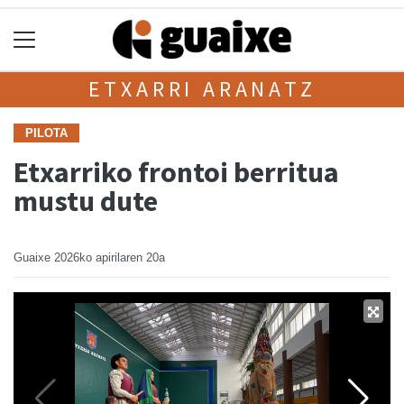
ETXARRI ARANATZ
PILOTA
Etxarriko frontoi berritua
mustu dute
Guaixe
2026ko apirilaren 20a