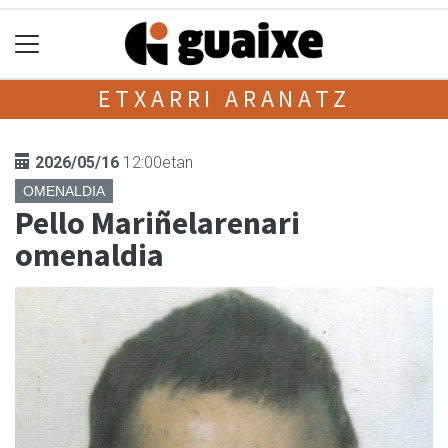
ETXARRI ARANATZ
2026/05/16
12:00etan
OMENALDIA
Pello Mariñelarenari
omenaldia