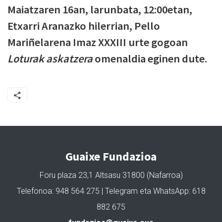
Maiatzaren 16an, larunbata, 12:00etan,
Etxarri Aranazko hilerrian, Pello
Mariñelarena Imaz XXXIII urte gogoan
Loturak askatzera
omenaldia eginen dute.
Guaixe Fundazioa
Foru plaza 23,1 Altsasu 31800 (Nafarroa)
Telefonoa: 948 564 275 | Telegram eta WhatsApp: 618
882 675