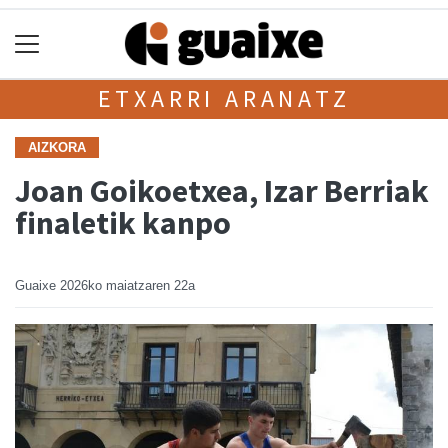
ETXARRI ARANATZ
AIZKORA
Joan Goikoetxea, Izar Berriak
finaletik kanpo
Guaixe
2026ko maiatzaren 22a