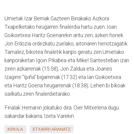
Urnietak Izar Berriak Gazteen Binakako Aizkora
Txapelketako hirugarren finalerdia hartu zuen. Ioan
Goikoetxea Haritz Goenarekin aritu zen, azken honek
Jon Erdozia ordezkatu zuelako, aitonaren heriotzagatik.
Tamalez, bikotea finaletik kanpo geratu zen.Urnietako
kanporaketan Igoin PIkabea eta Mikel Santesteban izan
ziren azkarrenak (15:58), Jon Zaldua eta Joanes
Izagirre "Ipiña" bigarrenak (17:32) eta Ian Goikoetxea
eta Haritz Goena hirugarrenak (18:38). Lehen bi bikoak
sailkatu ziren finalerdietarako.
Finalak Hernanin jokatuko dira. Oier Mitxelena dugu
sakandar bakarra, Izeta V.arekin.
KIROLA
ETXARRI ARANATZ