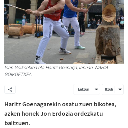
Ioan Goikoetxea eta Haritz Goenaga, lanean. NAHIA
GOIKOETXEA
Entzun
Itzuli
Haritz Goenagarekin osatu zuen bikotea,
azken honek Jon Erdozia ordezkatu
baitzuen.