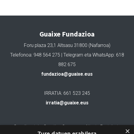
Guaixe Fundazioa
Foru plaza 23,1 Altsasu 31800 (Nafarroa)
Telefonoa: 948 564 275 | Telegram eta WhatsApp: 618
882 675
fundazioa@guaixe.eus
IRRATIA: 661 523 245
irratia@guaixe.eus
Gure lizentzia
: Creative Commons Aitortu Partekatu
×
Zure datuen erabilera